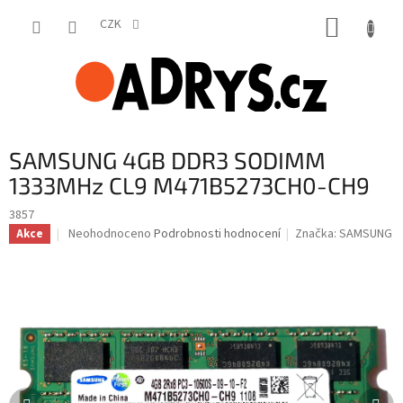
Přejít
NÁKUP
na
CZK
obsah
KOŠÍK
SAMSUNG 4GB DDR3 SODIMM
1333MHz CL9 M471B5273CH0-CH9
3857
Průměrné
Neohodnoceno
Podrobnosti hodnocení
Značka:
SAMSUNG
Akce
hodnocení
produktu
je
0,0
z
5
hvězdiček.