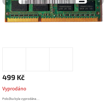
499 Kč
Měrná
Vyprodáno
cena:
Položka byla vyprodána…