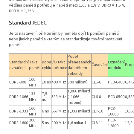
většina pamětí potřebuje napětí mezi 1,65 a 1,8 V. DDR3 = 1,5 V,
DDR3L = 1,35 V.
Standard
JEDEC
Je to nastavení, při kterém by nemělo dojít k poničení pamětí
nebo jiných pamětí a kterým se standardizuje tovární nastavení
pamětí.
Počet
Standardní
Takt
Doba
I/O takt
přenesených
Označení
Časování
Prop
označení
paměti
cyklu
sběrnice
dat během
modulu
sekundy
100
DDR3-800
10
ns
400 MHz
800 milionů
CL5-6
PC3-6400
6,4
G
MHz
1,066 miliard
133
7,5
DDR3-1066
533 MHz
(=1066
CL6-8
PC3-8500
8,53
MHz
ns
milionu)
166
PC3-
DDR3-1333
6 ns
667 MHz
1,333 miliard
CL7-10
10,6
MHz
10600
200
PC3-
DDR3-1600
5 ns
800 MHz
1,6 miliard
CL8-11
12,8
MHz
12800