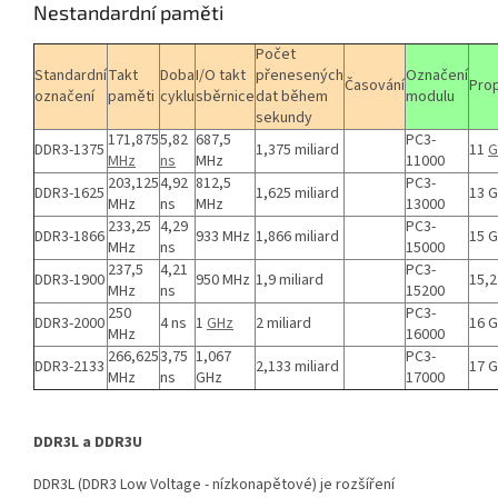
Nestandardní paměti
Počet
Standardní
Takt
Doba
I/O takt
přenesených
Označení
Časování
Pro
označení
paměti
cyklu
sběrnice
dat během
modulu
sekundy
171,875
5,82
687,5
PC3-
DDR3-1375
1,375 miliard
11
G
MHz
ns
MHz
11000
203,125
4,92
812,5
PC3-
DDR3-1625
1,625 miliard
13 
MHz
ns
MHz
13000
233,25
4,29
PC3-
DDR3-1866
933 MHz
1,866 miliard
15 
MHz
ns
15000
237,5
4,21
PC3-
DDR3-1900
950 MHz
1,9 miliard
15,2
MHz
ns
15200
250
PC3-
DDR3-2000
4 ns
1
GHz
2 miliard
16 
MHz
16000
266,625
3,75
1,067
PC3-
DDR3-2133
2,133 miliard
17 
MHz
ns
GHz
17000
DDR3L a DDR3U
DDR3L (DDR3 Low Voltage - nízkonapětové) je rozšíření