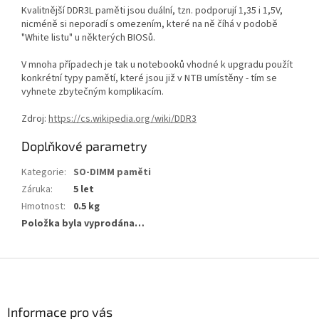
Kvalitnější DDR3L paměti jsou duální, tzn. podporují 1,35 i 1,5V,
nicméně si neporadí s omezením, které na ně číhá v podobě
"White listu" u některých BIOSů.
V mnoha případech je tak u notebooků vhodné k upgradu použít
konkrétní typy pamětí, které jsou již v NTB umístěny - tím se
vyhnete zbytečným komplikacím.
Zdroj:
https://cs.wikipedia.org/wiki/DDR3
Doplňkové parametry
Kategorie
:
SO-DIMM paměti
Záruka
:
5 let
Hmotnost
:
0.5 kg
Položka byla vyprodána…
Z
á
p
a
Informace pro vás