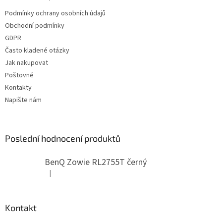
t
Podmínky ochrany osobních údajů
í
Obchodní podmínky
GDPR
Často kladené otázky
Jak nakupovat
Poštovné
Kontakty
Napište nám
Poslední hodnocení produktů
BenQ Zowie RL2755T černý
|
Hodnocení produktu je 5 z 5 hvězdiček.
Kontakt