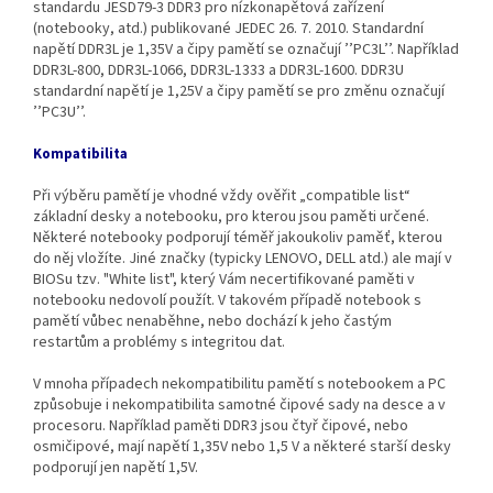
standardu JESD79-3 DDR3 pro nízkonapětová zařízení
(notebooky, atd.) publikované JEDEC 26. 7. 2010. Standardní
napětí DDR3L je 1,35V a čipy pamětí se označují ’’PC3L’’. Například
DDR3L‐800, DDR3L‐1066, DDR3L‐1333 a DDR3L‐1600. DDR3U
standardní napětí je 1,25V a čipy pamětí se pro změnu označují
’’PC3U’’.
Kompatibilita
Při výběru pamětí je vhodné vždy ověřit „compatible list“
základní desky a notebooku, pro kterou jsou paměti určené.
Některé notebooky podporují téměř jakoukoliv paměť, kterou
do něj vložíte. Jiné značky (typicky LENOVO, DELL atd.) ale mají v
BIOSu tzv. "White list", který Vám necertifikované paměti v
notebooku nedovolí použít. V takovém případě notebook s
pamětí vůbec nenaběhne, nebo dochází k jeho častým
restartům a problémy s integritou dat.
V mnoha případech nekompatibilitu pamětí s notebookem a PC
způsobuje i nekompatibilita samotné čipové sady na desce a v
procesoru. Například paměti DDR3 jsou čtyř čipové, nebo
osmičipové, mají napětí 1,35V nebo 1,5 V a některé starší desky
podporují jen napětí 1,5V.