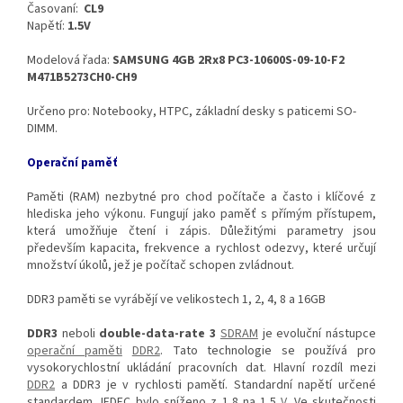
Časovaní:
CL9
Napětí:
1.5V
Modelová řada:
SAMSUNG 4GB 2Rx8 PC3-10600S-09-10-F2
M471B5273CH0-CH9
Určeno pro: Notebooky, HTPC, základní desky s paticemi SO-
DIMM.
Operační paměť
Paměti (RAM) nezbytné pro chod počítače a často i klíčové z
hlediska jeho výkonu. Fungují jako paměť s přímým přístupem,
která umožňuje čtení i zápis. Důležitými parametry jsou
především kapacita, frekvence a rychlost odezvy, které určují
množství úkolů, jež je počítač schopen zvládnout.
DDR3 paměti se vyrábějí ve velikostech 1, 2, 4, 8 a 16GB
DDR3
neboli
double-data-rate 3
SDRAM
je evoluční nástupce
operační paměti
DDR2
. Tato technologie se používá pro
vysokorychlostní ukládání pracovních dat. Hlavní rozdíl mezi
DDR2
a DDR3 je v rychlosti pamětí. Standardní napětí určené
standardem JEDEC bylo sníženo z 1,8 na 1,5
V
. Ve skutečnosti