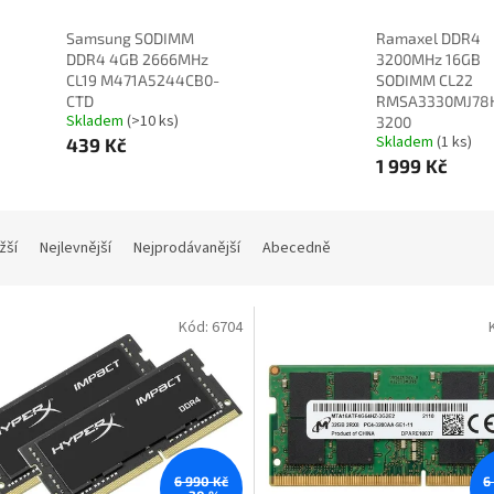
Samsung SODIMM
Ramaxel DDR4
DDR4 4GB 2666MHz
3200MHz 16GB
CL19 M471A5244CB0-
SODIMM CL22
CTD
RMSA3330MJ78
Skladem
(>10 ks)
3200
Skladem
(1 ks)
439 Kč
1 999 Kč
žší
Nejlevnější
Nejprodávanější
Abecedně
Kód:
6704
6 990 Kč
6