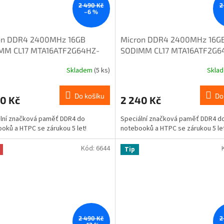
2 490 Kč
2
–6 %
on DDR4 2400MHz 16GB
Micron DDR4 2400MHz 16G
MM CL17 MTA16ATF2G64HZ-
SODIMM CL17 MTA16ATF2G6
1
2G3H1
Skladem
(5 ks)
Skla
Do košíku
Do
0 Kč
2 240 Kč
lní značková paměť DDR4 do
Speciální značková paměť DDR4 d
oků a HTPC se zárukou 5 let!
notebooků a HTPC se zárukou 5 let
Kód:
6644
Tip
2 490 Kč
2