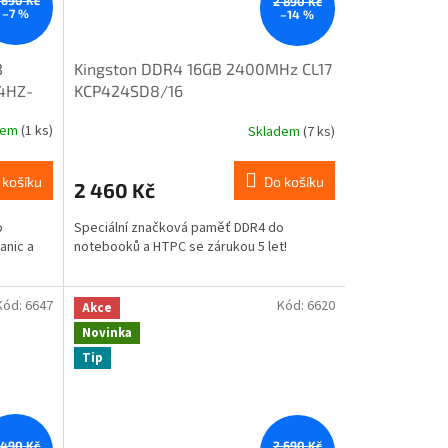
 690 Kč
2 890 Kč
–7 %
–14 %
B
Kingston DDR4 16GB 2400MHz CL17
4HZ-
KCP424SD8/16
dem
(1 ks)
Skladem
(7 ks)
 košíku
Do košíku
2 460 Kč
o
Speciální značková paměť DDR4 do
anic a
notebooků a HTPC se zárukou 5 let!
Kód:
6647
Kód:
6620
Akce
Novinka
Tip
 490 Kč
2 690 Kč