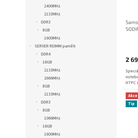
2400MHz
2133MHz
Sams
DDR3
SODI
8GB
CWE
1600MHz
SERVER RDIMM paměti
DDR4
2 69
16GB
2133MHz
Speciá
notebo
2666MHz
HTPC s
8GB
2133MHz
Akce
DDR3
Tip
8GB
1066MHz
16GB
1600MHz