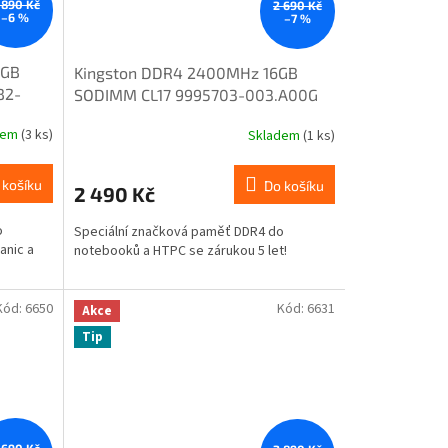
 890 Kč
2 690 Kč
–6 %
–7 %
6GB
Kingston DDR4 2400MHz 16GB
B2-
SODIMM CL17 9995703-003.A00G
dem
(3 ks)
Skladem
(1 ks)
 košíku
Do košíku
2 490 Kč
o
Speciální značková paměť DDR4 do
anic a
notebooků a HTPC se zárukou 5 let!
Kód:
6650
Kód:
6631
Akce
Tip