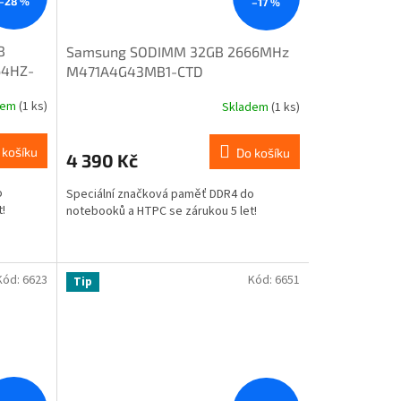
–28 %
–17 %
B
Samsung SODIMM 32GB 2666MHz
64HZ-
M471A4G43MB1-CTD
dem
(1 ks)
Skladem
(1 ks)
 košíku
Do košíku
4 390 Kč
o
Speciální značková paměť DDR4 do
!
notebooků a HTPC se zárukou 5 let!
Kód:
6623
Kód:
6651
Tip