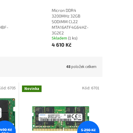
Micron DDR4
3200MHz 32GB
SODIMM CL22
HBF-
MTA16ATF4G64HZ-
3G2E2
Skladem
(1 ks)
4 610 Kč
48
položek celkem
Kód:
6705
Kód:
6701
Novinka
 490 Kč
5 290 Kč