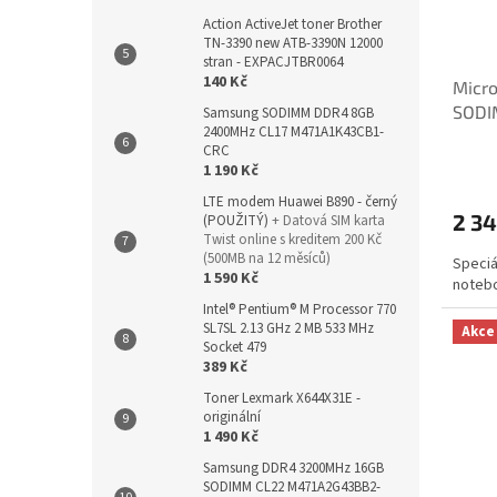
Action ActiveJet toner Brother
TN-3390 new ATB-3390N 12000
stran - EXPACJTBR0064
140 Kč
Micr
SODI
Samsung SODIMM DDR4 8GB
2400MHz CL17 M471A1K43CB1-
2G3E
CRC
1 190 Kč
LTE modem Huawei B890 - černý
2 34
(POUŽITÝ)
+ Datová SIM karta
Twist online s kreditem 200 Kč
(500MB na 12 měsíců)
Speciá
1 590 Kč
notebo
Intel® Pentium® M Processor 770
SL7SL 2.13 GHz 2 MB 533 MHz
Akce
Socket 479
389 Kč
Toner Lexmark X644X31E -
originální
1 490 Kč
Samsung DDR4 3200MHz 16GB
SODIMM CL22 M471A2G43BB2-