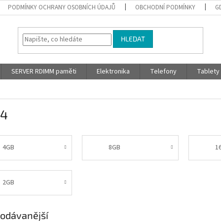
PODMÍNKY OCHRANY OSOBNÍCH ÚDAJŮ
OBCHODNÍ PODMÍNKY
G
HLEDAT
SERVER RDIMM paměti
Elektronika
Telefony
Tablety
4
4GB
8GB
1
2GB
odávanější