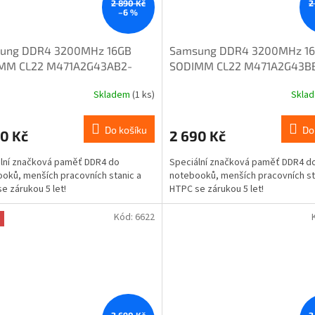
2 890 Kč
2
–6 %
ung DDR4 3200MHz 16GB
Samsung DDR4 3200MHz 1
MM CL22 M471A2G43AB2-
SODIMM CL22 M471A2G43B
CWE
Skladem
(1 ks)
Skla
Do košíku
Do
0 Kč
2 690 Kč
lní značková paměť DDR4 do
Speciální značková paměť DDR4 d
oků, menších pracovních stanic a
notebooků, menších pracovních st
e zárukou 5 let!
HTPC se zárukou 5 let!
Kód:
6622