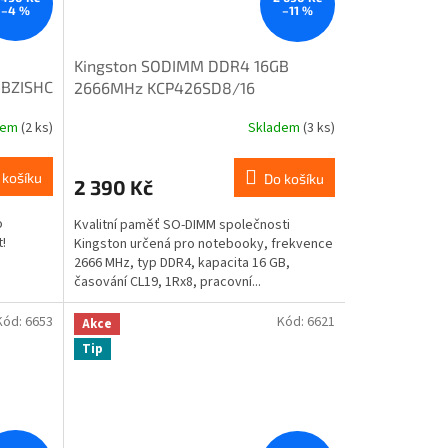
–4 %
–11 %
Kingston SODIMM DDR4 16GB
-BZISHC
2666MHz KCP426SD8/16
dem
(2 ks)
Skladem
(3 ks)
 košíku
Do košíku
2 390 Kč
o
Kvalitní paměť SO-DIMM společnosti
!
Kingston určená pro notebooky, frekvence
2666 MHz, typ DDR4, kapacita 16 GB,
časování CL19, 1Rx8, pracovní...
Kód:
6653
Kód:
6621
Akce
Tip