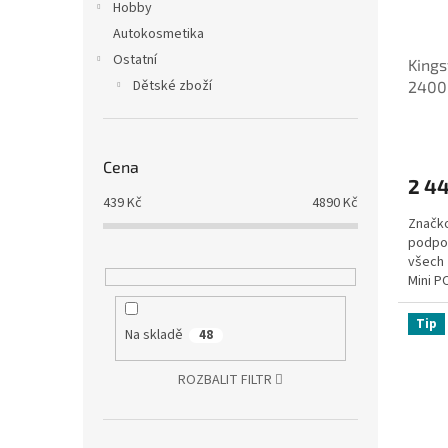
Hobby
Autokosmetika
Ostatní
King
Dětské zboží
2400
ECC
Cena
2 4
439
Kč
4890
Kč
Značk
podpo
všech 
Mini PC
Tip
Na skladě
48
ROZBALIT FILTR