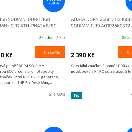
–38 %
ston SODIMM DDR4 8GB
ADATA DDR4 2666MHz 16GB
MHz CL17 KTH-PN424E/8G
SODIMM CL19 AO1P26KCST2
Skladem
(5 ks)
Skla
Do košíku
Do
40 Kč
2 390 Kč
ová paměť DDR4 SO-DIMM s
Speciální značková paměť DDR4 d
rou ECC určená pro notebooky
notebooků a HTPC se zárukou 5 let
značek, Intel NUC 6.-12. generace,
 (například HP ProDesk Mini,...
Kód:
6654
Tip