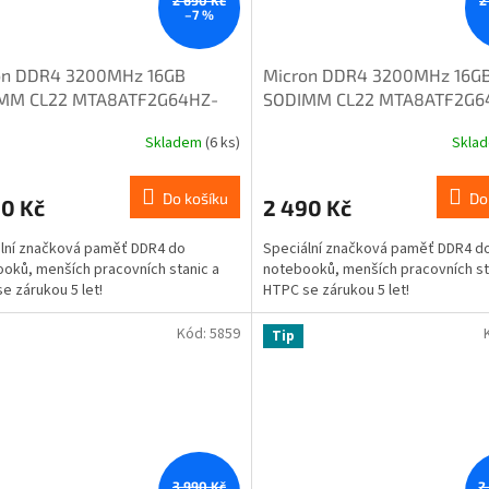
2 690 Kč
2
–7 %
on DDR4 3200MHz 16GB
Micron DDR4 3200MHz 16G
MM CL22 MTA8ATF2G64HZ-
SODIMM CL22 MTA8ATF2G6
2
3G2FA
Skladem
(6 ks)
Skla
Do košíku
Do
90 Kč
2 490 Kč
lní značková paměť DDR4 do
Speciální značková paměť DDR4 d
oků, menších pracovních stanic a
notebooků, menších pracovních st
e zárukou 5 let!
HTPC se zárukou 5 let!
Kód:
5859
Tip
3 990 Kč
2