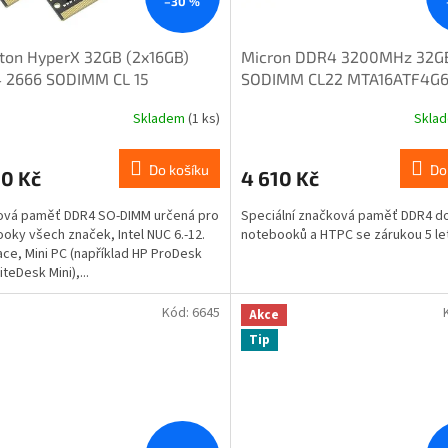
–30 %
ton HyperX 32GB (2x16GB)
Micron DDR4 3200MHz 32G
 2666 SODIMM CL 15
SODIMM CL22 MTA16ATF4G
6S15IB2K2/32
3G2E2
Skladem
(1 ks)
Skla
Do košíku
Do
90 Kč
4 610 Kč
ová paměť DDR4 SO-DIMM určená pro
Speciální značková paměť DDR4 d
oky všech značek, Intel NUC 6.-12.
notebooků a HTPC se zárukou 5 let
ce, Mini PC (například HP ProDesk
liteDesk Mini),...
Kód:
6645
Akce
Tip