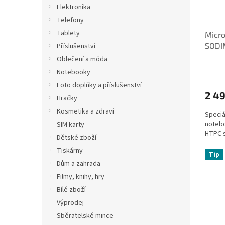
Elektronika
Telefony
Tablety
Micr
SODI
Příslušenství
3G2E
Oblečení a móda
Notebooky
Foto doplňky a příslušenství
2 4
Hračky
Kosmetika a zdraví
Speciá
notebo
SIM karty
HTPC s
Dětské zboží
Tiskárny
Tip
Dům a zahrada
Filmy, knihy, hry
Bílé zboží
Výprodej
Sběratelské mince