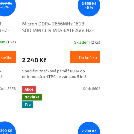
 390 Kč
2 390 Kč
–6 %
–6 %
B
Micron DDR4 2666MHz 16GB
4HZ-
SODIMM CL19 MTA16ATF2G64HZ-
2G6J1
dem
(1 ks)
Skladem
(2 ks)
 košíku
Do košíku
2 240 Kč
o
Speciální značková paměť DDR4 do
!
notebooků a HTPC se zárukou 5 let!
Kód:
5858
Kód:
6602
Akce
Novinka
Tip
 290 Kč
2 290 Kč