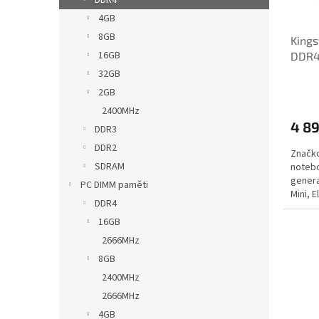
DDR4
d
t
4GB
u
ů
8GB
Kings
k
16GB
DDR4
t
HX42
ů
32GB
2GB
2400MHz
4 8
DDR3
DDR2
Značk
SDRAM
notebo
genera
PC DIMM paměti
Mini, E
DDR4
16GB
2666MHz
8GB
2400MHz
2666MHz
4GB