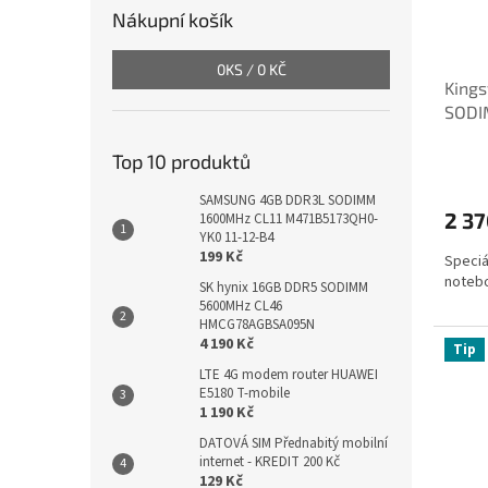
Nákupní košík
0
KS /
0 KČ
King
SODI
K821
Top 10 produktů
SAMSUNG 4GB DDR3L SODIMM
2 37
1600MHz CL11 M471B5173QH0-
YK0 11-12-B4
199 Kč
Speciá
notebo
SK hynix 16GB DDR5 SODIMM
5600MHz CL46
HMCG78AGBSA095N
4 190 Kč
Tip
LTE 4G modem router HUAWEI
E5180 T-mobile
1 190 Kč
DATOVÁ SIM Přednabitý mobilní
internet - KREDIT 200 Kč
129 Kč