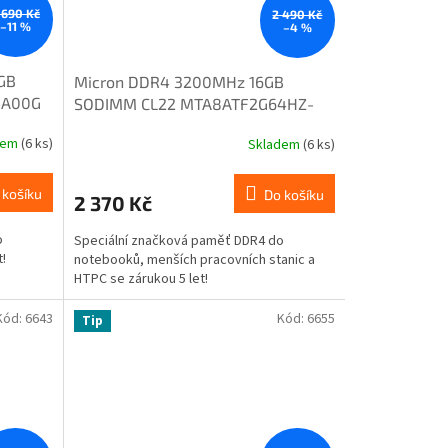
 690 Kč
2 490 Kč
–11 %
–4 %
GB
Micron DDR4 3200MHz 16GB
.A00G
SODIMM CL22 MTA8ATF2G64HZ-
3G2F1
dem
(6 ks)
Skladem
(6 ks)
 košíku
Do košíku
2 370 Kč
o
Speciální značková paměť DDR4 do
!
notebooků, menších pracovních stanic a
HTPC se zárukou 5 let!
Kód:
6643
Kód:
6655
Tip