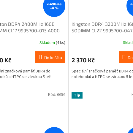
2 490 Kč
2
–4 %
ston DDR4 2400MHz 16GB
Kingston DDR4 3200MHz 16
MM CL17 9995700-013.A00G
SODIMM CL22 9995700-047
PJ-HYA
K1CXP8
Skladem
(4 ks)
Skla
Do košíku
Do
0 Kč
2 370 Kč
lní značková paměť DDR4 do
Speciální značková paměť DDR4 d
oků a HTPC se zárukou 5 let!
notebooků a HTPC se zárukou 5 let
Kód:
6656
Tip