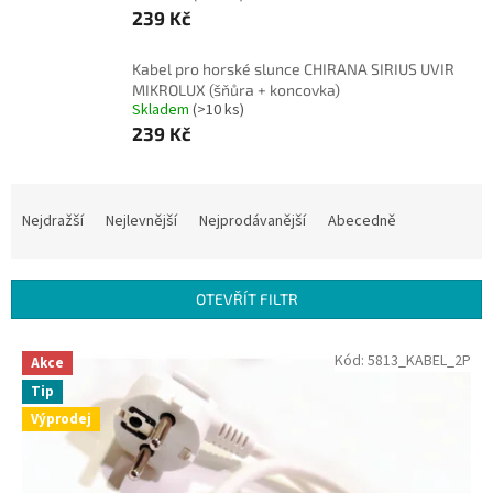
239 Kč
Kabel pro horské slunce CHIRANA SIRIUS UVIR
MIKROLUX (šňůra + koncovka)
Skladem
(>10 ks)
239 Kč
Ř
a
Nejdražší
Nejlevnější
Nejprodávanější
Abecedně
z
e
n
OTEVŘÍT FILTR
í
p
V
Kód:
5813_KABEL_2P
r
Akce
ý
o
Tip
p
d
Výprodej
i
u
s
k
p
t