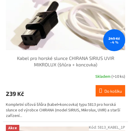
r
ů
o
d
u
k
t
ů
249 Kč
–4 %
Kabel pro horské slunce CHIRANA SIRIUS UVIR
MIKROLUX (šňůra + koncovka)
Skladem
(>10 ks)
Do košíku
239 Kč
Kompletní síťová šňůra (kabel+koncovka) typu 5813 pro horská
slunce od výrobce CHIRANA (model SIRIUS, Mikrolux, UVIR) a starší
zařízení...
Kód:
5813_KABEL_1P
Akce