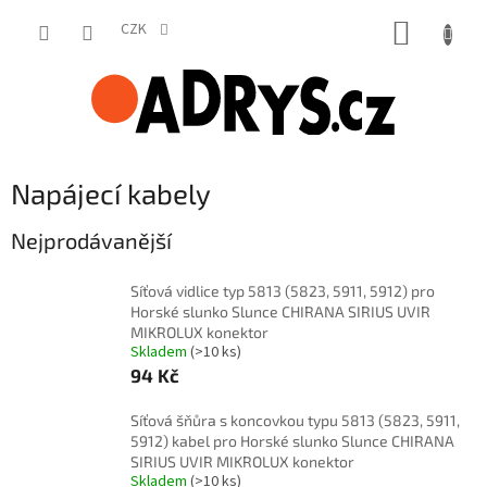
Přejít
NÁKUP
na
CZK
obsah
KOŠÍK
Napájecí kabely
Nejprodávanější
Síťová vidlice typ 5813 (5823, 5911, 5912) pro
Horské slunko Slunce CHIRANA SIRIUS UVIR
MIKROLUX konektor
Skladem
(>10 ks)
94 Kč
Síťová šňůra s koncovkou typu 5813 (5823, 5911,
5912) kabel pro Horské slunko Slunce CHIRANA
SIRIUS UVIR MIKROLUX konektor
Skladem
(>10 ks)