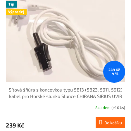
Tip
Výprodej
249 Kč
–4 %
Síťová šňůra s koncovkou typu 5813 (5823, 5911, 5912)
kabel pro Horské slunko Slunce CHIRANA SIRIUS UVIR
MIKROLUX konektor
Skladem
(>10 ks)
Do košíku
239 Kč