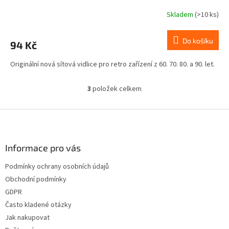
konektor
Skladem
(>10 ks)
Do košíku
94 Kč
Originální nová sítová vidlice pro retro zařízení z 60. 70. 80. a 90. let.
3
položek celkem
O
v
l
Z
á
á
d
p
a
a
Informace pro vás
c
t
í
Podmínky ochrany osobních údajů
í
p
Obchodní podmínky
r
v
GDPR
k
Často kladené otázky
y
Jak nakupovat
v
ý