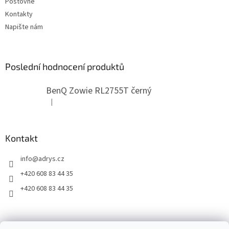
Poštovné
p
Kontakty
i
Napište nám
s
u
Poslední hodnocení produktů
BenQ Zowie RL2755T černý
|
Hodnocení produktu je 5 z 5 hvězdiček.
Kontakt
info
@
adrys.cz
+420 608 83 44 35
+420 608 83 44 35
2019 - 2026 © www.adrys.cz