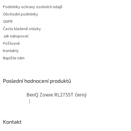
t
í
Podmínky ochrany osobních údajů
í
p
Obchodní podmínky
r
v
GDPR
k
Často kladené otázky
y
Jak nakupovat
v
ý
Poštovné
p
Kontakty
i
Napište nám
s
u
Poslední hodnocení produktů
BenQ Zowie RL2755T černý
|
Hodnocení produktu je 5 z 5 hvězdiček.
Kontakt