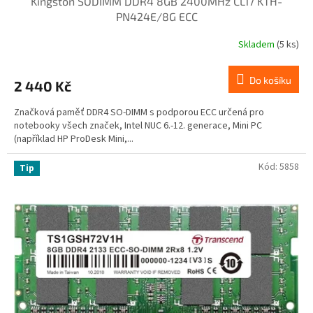
Kingston SODIMM DDR4 8GB 2400MHz CL17 KTH-
PN424E/8G ECC
Skladem
(5 ks)
Do košíku
2 440 Kč
Značková paměť DDR4 SO-DIMM s podporou ECC určená pro
notebooky všech značek, Intel NUC 6.-12. generace, Mini PC
(například HP ProDesk Mini,...
Kód:
5858
Tip