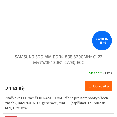
2 490 Kč
–15 %
SAMSUNG SODIMM DDR4 8GB 3200MHz CL22
M474A1K43DB1-CWEQ ECC
Skladem
(1 ks)
Do košíku
2 114 Kč
Značková ECC paměť DDR4 SO-DIMM určená pro notebooky všech
značek, Intel NUC 6.-12. generace, Mini PC (například HP ProDesk
Mini, EliteDesk...