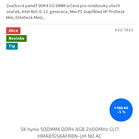
Značková paměť DDR4 SO-DIMM určená pro notebooky všech
značek, Intel NUC 6.-12. generace, Mini PC (například HP ProDesk
Mini, EliteDesk Mini),...
Kód:
5810
Akce
Novinka
Tip
1 190 Kč
–5 %
SK hynix SODIMM DDR4 8GB 2400MHz CL17
HMA81GS6AFR8N-UH N0 AC