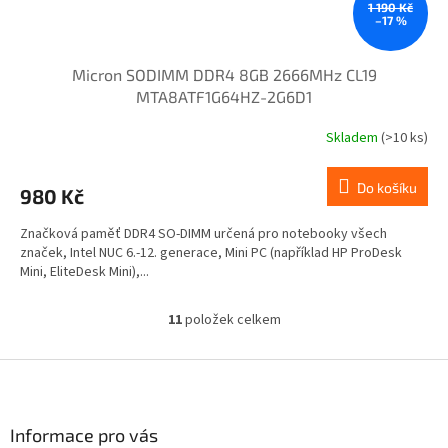
1 190 Kč
–17 %
Micron SODIMM DDR4 8GB 2666MHz CL19
MTA8ATF1G64HZ-2G6D1
Skladem
(>10 ks)
Do košíku
980 Kč
Značková paměť DDR4 SO-DIMM určená pro notebooky všech
značek, Intel NUC 6.-12. generace, Mini PC (například HP ProDesk
Mini, EliteDesk Mini),...
11
položek celkem
O
v
l
Z
á
á
d
p
a
a
Informace pro vás
c