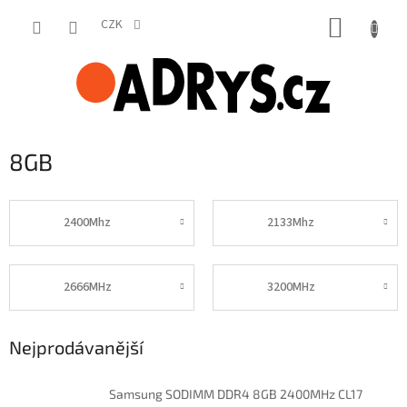
Přejít
NÁKUP
na
CZK
obsah
KOŠÍK
8GB
2400Mhz
2133Mhz
2666MHz
3200MHz
Nejprodávanější
Samsung SODIMM DDR4 8GB 2400MHz CL17