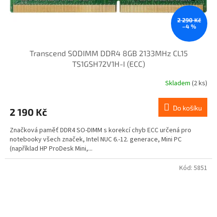
2 290 Kč
–4 %
Transcend SODIMM DDR4 8GB 2133MHz CL15
TS1GSH72V1H-I (ECC)
Skladem
(2 ks)
Do košíku
2 190 Kč
Značková paměť DDR4 SO-DIMM s korekcí chyb ECC určená pro
notebooky všech značek, Intel NUC 6.-12. generace, Mini PC
(například HP ProDesk Mini,...
Kód:
5851