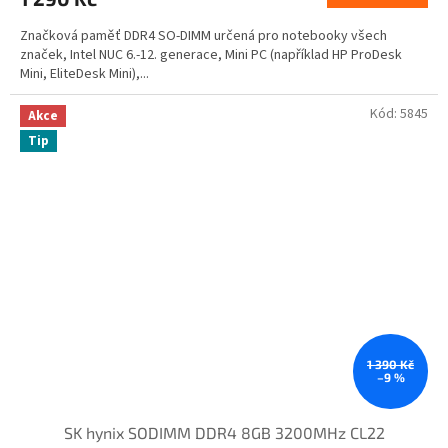
Značková paměť DDR4 SO-DIMM určená pro notebooky všech
značek, Intel NUC 6.-12. generace, Mini PC (například HP ProDesk
Mini, EliteDesk Mini),...
Kód:
5845
Akce
Tip
1 390 Kč
–9 %
SK hynix SODIMM DDR4 8GB 3200MHz CL22