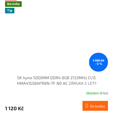
Novinka
Tip
1 190 Kč
–5 %
SK hynix SODIMM DDR4 8GB 2133MHz CL15
HMA41GS6AFR8N-TF N0 AC
ZÁRUKA 5 LET!!
Skladem
(5 ks)
Do košíku
1 120 Kč