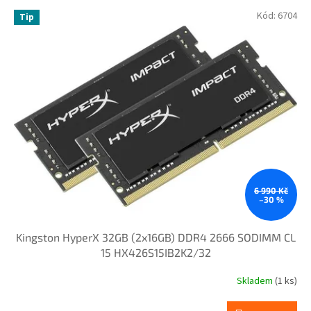
p
V
Kód:
6704
r
Tip
ý
o
p
d
i
u
s
k
p
t
r
ů
o
d
u
k
t
ů
6 990 Kč
–30 %
Kingston HyperX 32GB (2x16GB) DDR4 2666 SODIMM CL
15 HX426S15IB2K2/32
Skladem
(1 ks)