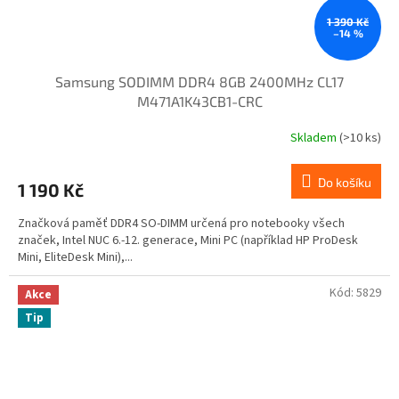
1 390 Kč
–14 %
Samsung SODIMM DDR4 8GB 2400MHz CL17
M471A1K43CB1-CRC
Skladem
(>10 ks)
Do košíku
1 190 Kč
Značková paměť DDR4 SO-DIMM určená pro notebooky všech
značek, Intel NUC 6.-12. generace, Mini PC (například HP ProDesk
Mini, EliteDesk Mini),...
Kód:
5829
Akce
Tip