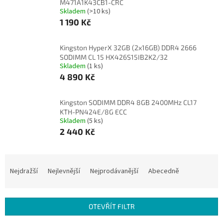
M471A1K43CB1-CRC
Skladem
(>10 ks)
1 190 Kč
Kingston HyperX 32GB (2x16GB) DDR4 2666
SODIMM CL 15 HX426S15IB2K2/32
Skladem
(1 ks)
4 890 Kč
Kingston SODIMM DDR4 8GB 2400MHz CL17
KTH-PN424E/8G ECC
Skladem
(5 ks)
2 440 Kč
Ř
a
Nejdražší
Nejlevnější
Nejprodávanější
Abecedně
z
e
n
OTEVŘÍT FILTR
í