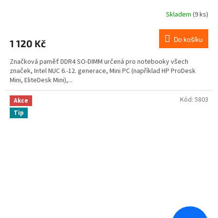
Skladem
(9 ks)
Do košíku
1 120 Kč
Značková paměť DDR4 SO-DIMM určená pro notebooky všech
značek, Intel NUC 6.-12. generace, Mini PC (například HP ProDesk
Mini, EliteDesk Mini),...
Kód:
5803
Akce
Tip