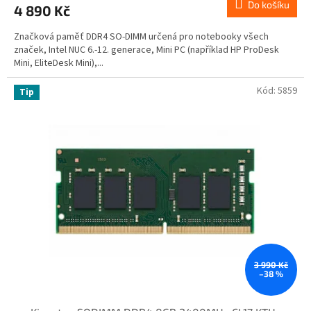
Do košíku
4 890 Kč
Značková paměť DDR4 SO-DIMM určená pro notebooky všech
značek, Intel NUC 6.-12. generace, Mini PC (například HP ProDesk
Mini, EliteDesk Mini),...
Kód:
5859
Tip
3 990 Kč
–38 %