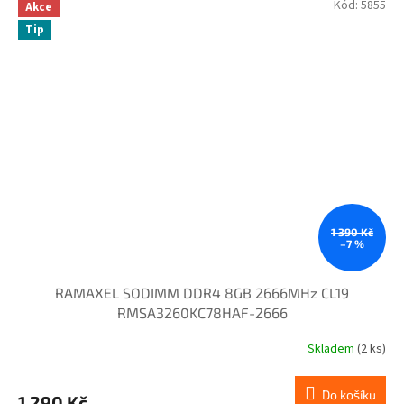
Kód:
5855
Akce
Tip
1 390 Kč
–7 %
RAMAXEL SODIMM DDR4 8GB 2666MHz CL19
RMSA3260KC78HAF-2666
Skladem
(2 ks)
Do košíku
1 290 Kč