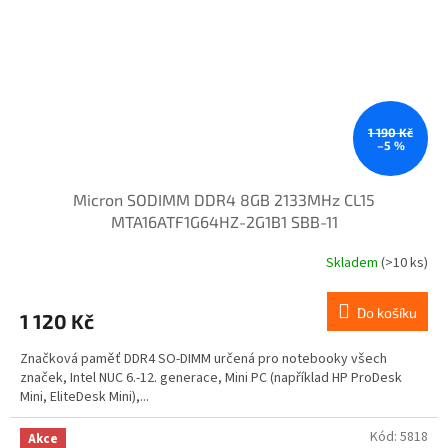
1 190 Kč
–5 %
Micron SODIMM DDR4 8GB 2133MHz CL15
MTA16ATF1G64HZ-2G1B1 SBB-11
Skladem
(>10 ks)
Do košíku
1 120 Kč
Značková paměť DDR4 SO-DIMM určená pro notebooky všech
značek, Intel NUC 6.-12. generace, Mini PC (například HP ProDesk
Mini, EliteDesk Mini),...
Kód:
5818
Akce