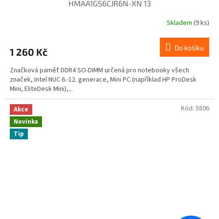
HMAA1GS6CJR6N-XN 13
Skladem
(9 ks)
Do košíku
1 260 Kč
Značková paměť DDR4 SO-DIMM určená pro notebooky všech
značek, Intel NUC 6.-12. generace, Mini PC (například HP ProDesk
Mini, EliteDesk Mini),...
Kód:
5806
Akce
Novinka
Tip