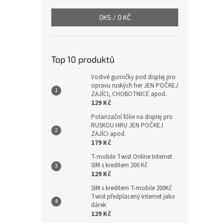
0
KS /
0 KČ
Top 10 produktů
Vodivé gumičky pod displej pro
opravu ruských her JEN POČKEJ
ZAJÍCI, CHOBOTNICE apod.
129 Kč
Polarizační fólie na displej pro
RUSKOU HRU JEN POČKEJ
ZAJÍCI apod.
179 Kč
T-mobile Twist Online Internet
SIM s kreditem 200 Kč
129 Kč
SIM s kreditem T-mobile 200Kč
Twist předplacený Internet jako
dárek
129 Kč