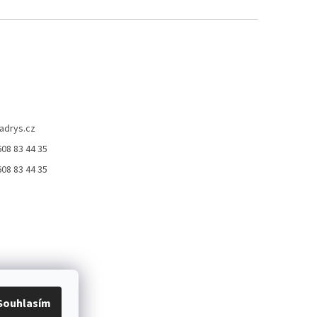
adrys.cz
08 83 44 35
ček.
08 83 44 35
Souhlasím