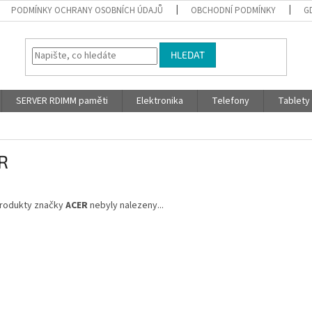
PODMÍNKY OCHRANY OSOBNÍCH ÚDAJŮ
OBCHODNÍ PODMÍNKY
G
HLEDAT
SERVER RDIMM paměti
Elektronika
Telefony
Tablety
R
rodukty značky
ACER
nebyly nalezeny...