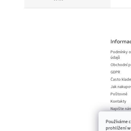
Z
á
p
a
t
Informac
í
Podmínky o
údajů
Obchodní 
GDPR
Často klad
Jak nakupo
Poštovné
Kontakty
Napište ná
Používáme c
prohlížení w