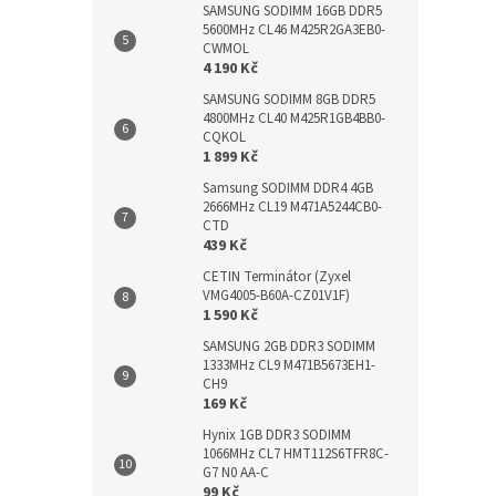
SAMSUNG SODIMM 16GB DDR5
5600MHz CL46 M425R2GA3EB0-
CWMOL
4 190 Kč
SAMSUNG SODIMM 8GB DDR5
4800MHz CL40 M425R1GB4BB0-
CQKOL
1 899 Kč
Samsung SODIMM DDR4 4GB
2666MHz CL19 M471A5244CB0-
CTD
439 Kč
CETIN Terminátor (Zyxel
VMG4005-B60A-CZ01V1F)
1 590 Kč
SAMSUNG 2GB DDR3 SODIMM
1333MHz CL9 M471B5673EH1-
CH9
169 Kč
Hynix 1GB DDR3 SODIMM
1066MHz CL7 HMT112S6TFR8C-
G7 N0 AA-C
99 Kč