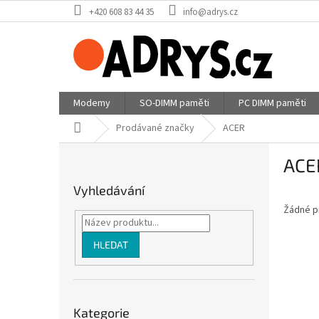
Přejít
+420 608 83 44 35
info@adrys.cz
na
obsah
Modemy
SO-DIMM paměti
PC DIMM paměti
Domů
Prodávané značky
ACER
P
ACE
o
s
Vyhledávání
t
Žádné p
r
a
n
HLEDAT
n
í
p
Přeskočit
a
Kategorie
kategorie