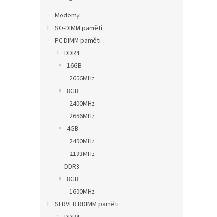
n
e
Modemy
l
SO-DIMM paměti
PC DIMM paměti
DDR4
16GB
2666MHz
8GB
2400MHz
2666MHz
4GB
2400MHz
2133MHz
DDR3
8GB
1600MHz
SERVER RDIMM paměti