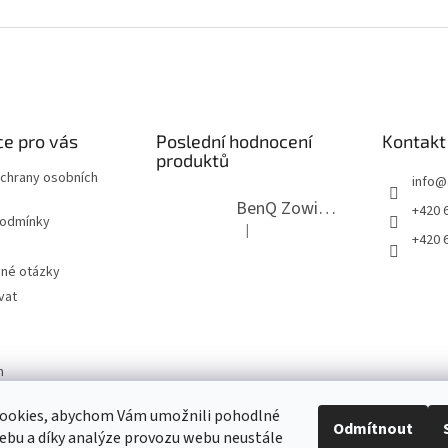
e pro vás
Poslední hodnocení
Kontakt
produktů
chrany osobních
info
@
BenQ Zowie RL2755T černý
+420 6
podmínky
|
Hodnocení produktu je 5 z 5 hvězdi
+420 6
ené otázky
vat
m
ookies, abychom Vám umožnili pohodlné
Odmítnout
ebu a díky analýze provozu webu neustále