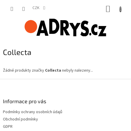
Přejít
NÁKUP
na
CZK
obsah
KOŠÍK
Collecta
Žádné produkty značky
Collecta
nebyly nalezeny...
Z
á
p
a
Informace pro vás
t
Podmínky ochrany osobních údajů
í
Obchodní podmínky
GDPR