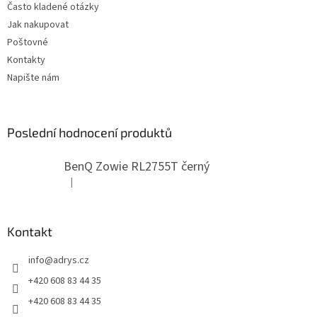
Často kladené otázky
Jak nakupovat
Poštovné
Kontakty
Napište nám
Poslední hodnocení produktů
BenQ Zowie RL2755T černý
|
Hodnocení produktu je 5 z 5 hvězdiček.
Kontakt
info
@
adrys.cz
+420 608 83 44 35
+420 608 83 44 35