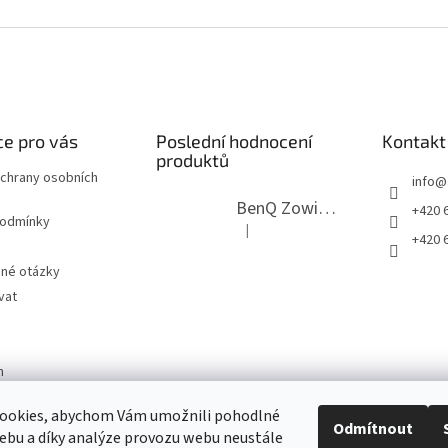
e pro vás
Poslední hodnocení
Kontakt
produktů
chrany osobních
info
@
BenQ Zowie RL2755T černý
+420 6
podmínky
|
Hodnocení produktu je 5 z 5 hvězdi
+420 6
ené otázky
vat
m
ookies, abychom Vám umožnili pohodlné
Odmítnout
ebu a díky analýze provozu webu neustále