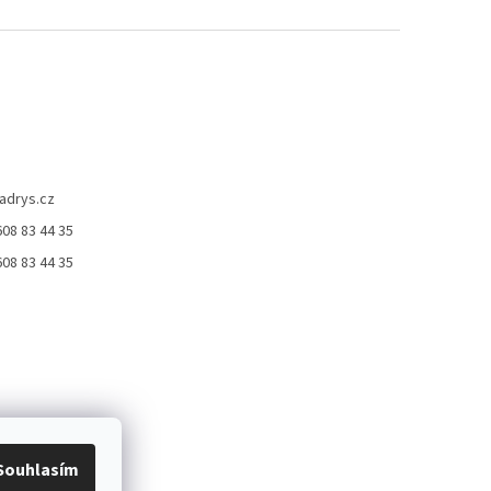
adrys.cz
08 83 44 35
ček.
08 83 44 35
Souhlasím