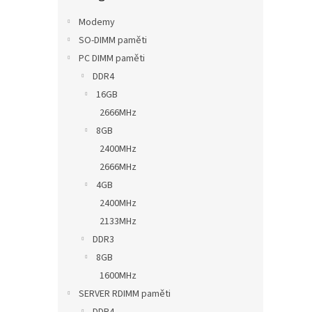
n
e
Modemy
l
SO-DIMM paměti
PC DIMM paměti
DDR4
16GB
2666MHz
8GB
2400MHz
2666MHz
4GB
2400MHz
2133MHz
DDR3
8GB
1600MHz
SERVER RDIMM paměti