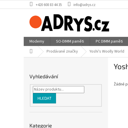
Přejít
+420 608 83 44 35
info@adrys.cz
na
obsah
Modemy
SO-DIMM paměti
PC DIMM paměti
Domů
Prodávané značky
Yoshi's Woolly World
P
Yosh
o
s
Vyhledávání
t
Žádné p
r
a
n
HLEDAT
n
í
p
Přeskočit
a
Kategorie
kategorie