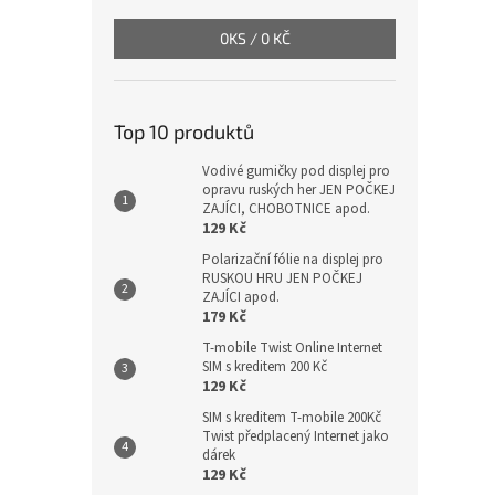
0
KS /
0 KČ
Top 10 produktů
Vodivé gumičky pod displej pro
opravu ruských her JEN POČKEJ
ZAJÍCI, CHOBOTNICE apod.
129 Kč
Polarizační fólie na displej pro
RUSKOU HRU JEN POČKEJ
ZAJÍCI apod.
179 Kč
T-mobile Twist Online Internet
SIM s kreditem 200 Kč
129 Kč
SIM s kreditem T-mobile 200Kč
Twist předplacený Internet jako
dárek
129 Kč