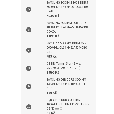
SAMSUNG SODIMM 16GB DDR5
5600MHz CL46 M425R2GA3EB0-
CWMOL
4 190 Kč
SAMSUNG SODIMM 8GB DDR5
4800MHz CL40 M425R1GB4BB0-
CQKOL
1 899 Kč
Samsung SODIMM DDR4 4GB
2666MHz CL19 M471A5244CB0-
CTD
439 Kč
CETIN Terminátor (Zyxel
VMG4005-B60A-CZ01V1F)
1 590 Kč
SAMSUNG 2GB DDR3 SODIMM
1333MHz CL9 M471B5673EH1-
CH9
169 Kč
Hynix 1GB DDR3 SODIMM
1066MHz CL7 HMT112S6TFR8C-
G7 N0 AA-C
99 Kč