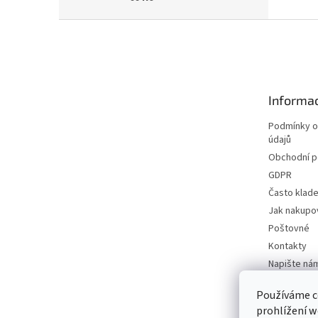
Z
á
p
a
t
Informac
í
Podmínky o
údajů
Obchodní 
GDPR
Často klad
Jak nakupo
Poštovné
Kontakty
Napište ná
Používáme c
prohlížení w