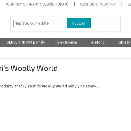
PODMÍNKY OCHRANY OSOBNÍCH ÚDAJŮ
OBCHODNÍ PODMÍNKY
G
HLEDAT
SERVER RDIMM paměti
Elektronika
Telefony
Tablety
i's Woolly World
rodukty značky
Yoshi's Woolly World
nebyly nalezeny...