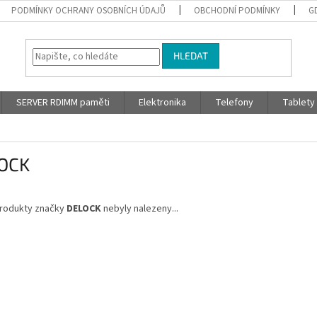
PODMÍNKY OCHRANY OSOBNÍCH ÚDAJŮ
OBCHODNÍ PODMÍNKY
G
HLEDAT
SERVER RDIMM paměti
Elektronika
Telefony
Tablety
OCK
rodukty značky
DELOCK
nebyly nalezeny...