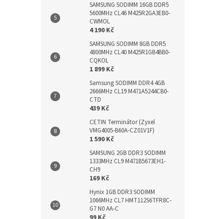
SAMSUNG SODIMM 16GB DDR5
5600MHz CL46 M425R2GA3EB0-
CWMOL
4 190 Kč
SAMSUNG SODIMM 8GB DDR5
4800MHz CL40 M425R1GB4BB0-
CQKOL
1 899 Kč
Samsung SODIMM DDR4 4GB
2666MHz CL19 M471A5244CB0-
CTD
439 Kč
CETIN Terminátor (Zyxel
VMG4005-B60A-CZ01V1F)
1 590 Kč
SAMSUNG 2GB DDR3 SODIMM
1333MHz CL9 M471B5673EH1-
CH9
169 Kč
Hynix 1GB DDR3 SODIMM
1066MHz CL7 HMT112S6TFR8C-
G7 N0 AA-C
99 Kč