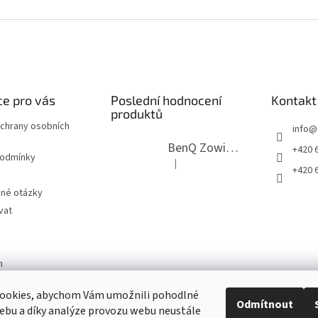
e pro vás
Poslední hodnocení
Kontakt
produktů
chrany osobních
info
@
BenQ Zowie RL2755T černý
+420 6
podmínky
|
Hodnocení produktu je 5 z 5 hvězdi
+420 6
ené otázky
vat
m
ookies, abychom Vám umožnili pohodlné
Odmítnout
ebu a díky analýze provozu webu neustále