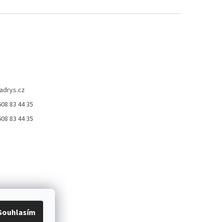
adrys.cz
08 83 44 35
ček.
08 83 44 35
Souhlasím