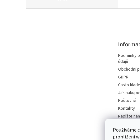
Z
á
p
a
t
Informac
í
Podmínky o
údajů
Obchodní 
GDPR
Často klad
Jak nakupo
Poštovné
Kontakty
Napište ná
Používáme c
prohlížení w