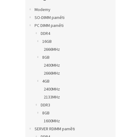
n
e
Modemy
l
SO-DIMM paměti
PC DIMM paměti
DDR4
16GB
2666MHz
8GB
2400MHz
2666MHz
4GB
2400MHz
2133MHz
DDR3
8GB
1600MHz
SERVER RDIMM paměti