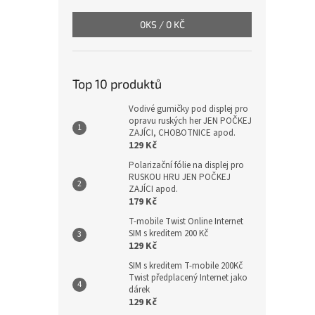
0
KS /
0 KČ
Top 10 produktů
Vodivé gumičky pod displej pro
opravu ruských her JEN POČKEJ
ZAJÍCI, CHOBOTNICE apod.
129 Kč
Polarizační fólie na displej pro
RUSKOU HRU JEN POČKEJ
ZAJÍCI apod.
179 Kč
T-mobile Twist Online Internet
SIM s kreditem 200 Kč
129 Kč
SIM s kreditem T-mobile 200Kč
Twist předplacený Internet jako
dárek
129 Kč