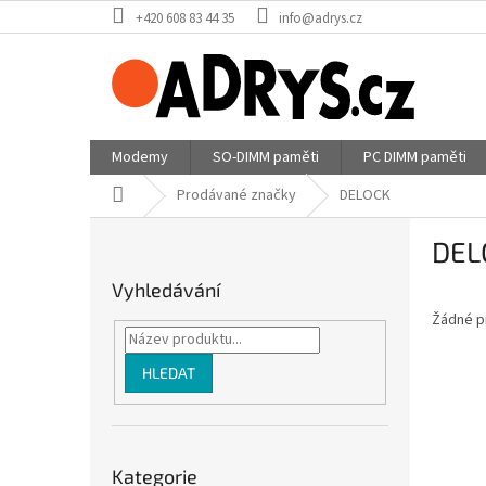
Přejít
+420 608 83 44 35
info@adrys.cz
na
obsah
Modemy
SO-DIMM paměti
PC DIMM paměti
Domů
Prodávané značky
DELOCK
P
DEL
o
s
Vyhledávání
t
Žádné p
r
a
n
HLEDAT
n
í
p
Přeskočit
a
Kategorie
kategorie