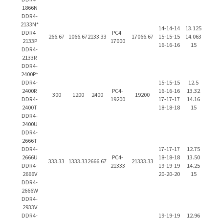
1866N
DDR4-
2133N*
14-14-14
13.125
DDR4-
PC4-
266.67
1066.67
2133.33
17066.67
15-15-15
14.063
2133P
17000
16-16-16
15
DDR4-
2133R
DDR4-
2400P*
DDR4-
15-15-15
12.5
2400R
PC4-
16-16-16
13.32
300
1200
2400
19200
DDR4-
19200
17-17-17
14.16
2400T
18-18-18
15
DDR4-
2400U
DDR4-
2666T
DDR4-
17-17-17
12.75
2666U
PC4-
18-18-18
13.50
333.33
1333.33
2666.67
21333.33
DDR4-
21333
19-19-19
14.25
2666V
20-20-20
15
DDR4-
2666W
DDR4-
2933V
DDR4-
19-19-19
12.96