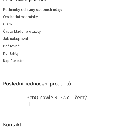
t
Podmínky ochrany osobních údajů
í
Obchodní podmínky
GDPR
Často kladené otázky
Jak nakupovat
Poštovné
Kontakty
Napište nám
Poslední hodnocení produktů
BenQ Zowie RL2755T černý
|
Hodnocení produktu je 5 z 5 hvězdiček.
Kontakt