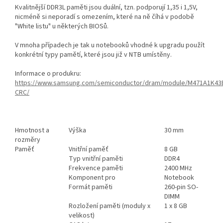
Kvalitnější DDR3L paměti jsou duální, tzn. podporují 1,35 i 1,5V,
nicméně si neporadí s omezením, které na ně číhá v podobě
"White listu" u některých BIOSů.
V mnoha případech je tak u notebooků vhodné k upgradu použít
konkrétní typy pamětí, které jsou již v NTB umístěny.
Informace o produkru:
https://www.samsung.com/semiconductor/dram/module/M471A1K43
CRC/
Hmotnost a
Výška
30 mm
rozměry
Paměť
Vnitřní paměť
8 GB
Typ vnitřní paměti
DDR4
Frekvence paměti
2400 MHz
Komponent pro
Notebook
Formát paměti
260-pin SO-
DIMM
Rozložení paměti (moduly x
1 x 8 GB
velikost)