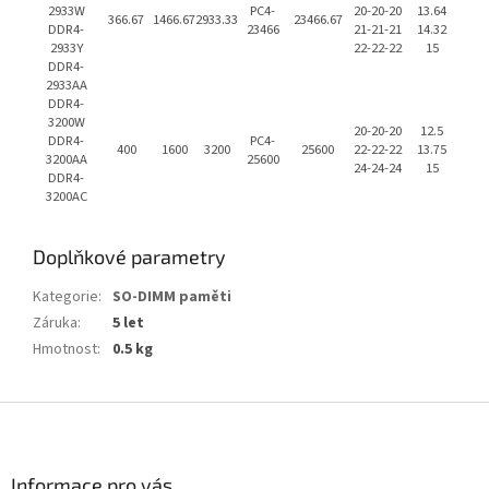
2933W
PC4-
20-20-20
13.64
366.67
1466.67
2933.33
23466.67
DDR4-
23466
21-21-21
14.32
2933Y
22-22-22
15
DDR4-
2933AA
DDR4-
3200W
20-20-20
12.5
DDR4-
PC4-
400
1600
3200
25600
22-22-22
13.75
3200AA
25600
24-24-24
15
DDR4-
3200AC
Doplňkové parametry
Kategorie
:
SO-DIMM paměti
Záruka
:
5 let
Hmotnost
:
0.5 kg
Z
á
p
a
Informace pro vás