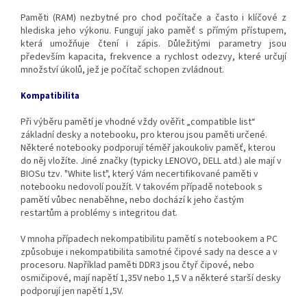
Paměti (RAM) nezbytné pro chod počítače a často i klíčové z
hlediska jeho výkonu. Fungují jako paměť s přímým přístupem,
která umožňuje čtení i zápis. Důležitými parametry jsou
především kapacita, frekvence a rychlost odezvy, které určují
množství úkolů, jež je počítač schopen zvládnout.
Kompatibilita
Při výběru pamětí je vhodné vždy ověřit „compatible list“
základní desky a notebooku, pro kterou jsou paměti určené.
Některé notebooky podporují téměř jakoukoliv paměť, kterou
do něj vložíte. Jiné značky (typicky LENOVO, DELL atd.) ale mají v
BIOSu tzv. "White list", který Vám necertifikované paměti v
notebooku nedovolí použít. V takovém případě notebook s
pamětí vůbec nenaběhne, nebo dochází k jeho častým
restartům a problémy s integritou dat.
V mnoha případech nekompatibilitu pamětí s notebookem a PC
způsobuje i nekompatibilita samotné čipové sady na desce a v
procesoru. Například paměti DDR3 jsou čtyř čipové, nebo
osmičipové, mají napětí 1,35V nebo 1,5 V a některé starší desky
podporují jen napětí 1,5V.