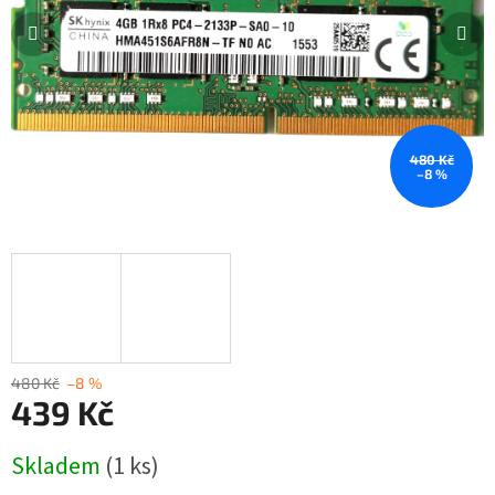
480 Kč
–8 %
480 Kč
–8 %
439 Kč
Měrná
Skladem
(1 ks)
cena: