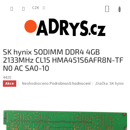
Přejít
NÁKUP
na
CZK
obsah
KOŠÍK
SK hynix SODIMM DDR4 4GB
2133MHz CL15 HMA451S6AFR8N-TF
N0 AC SA0-10
4420
Průměrné
Neohodnoceno
Podrobnosti hodnocení
Značka:
SK hynix
Akce
hodnocení
produktu
je
0,0
z
5
hvězdiček.