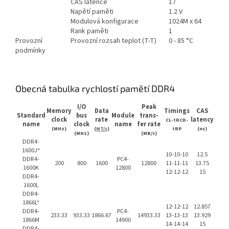
CAS latence
17
Napětí paměti
1.2 V
Modulová konfigurace
1024M x 64
Rank paměti
1
Provozní
Provozní rozsah teplot (T-T)
0 - 85 °C
podmínky
Obecná tabulka rychlostí pamětí DDR4
I/O
Peak
Memory
Data
Timings
CAS
Standard
bus
Module
trans-
clock
rate
latency
CL-tRCD-
name
clock
name
fer rate
(MHz)
(
MT/s
)
tRP
(ns)
(MHz)
(MB/s)
DDR4-
1600J*
10-10-10
12.5
DDR4-
PC4-
200
800
1600
12800
11-11-11
13.75
1600K
12800
12-12-12
15
DDR4-
1600L
DDR4-
1866L*
12-12-12
12.857
DDR4-
PC4-
233.33
933.33
1866.67
14933.33
13-13-13
13.929
1866M
14900
14-14-14
15
DDR4-