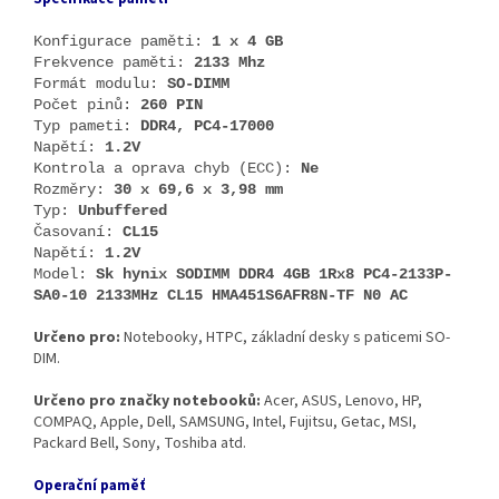
Konfigurace paměti:
1 x 4 GB
Frekvence paměti:
2133 Mhz
Formát modulu:
SO-DIMM
Počet pinů:
260 PIN
Typ pameti:
DDR4, PC4-17000
Napětí:
1.2V
Kontrola a oprava chyb (ECC):
Ne
Rozměry:
30 x 69,6 x 3,98 mm
Typ:
Unbuffered
Časovaní:
CL15
Napětí:
1.2V
Model:
Sk hynix SODIMM DDR4 4GB 1Rx8 PC4-2133P-
SA0-10 2133
MHz CL15 HMA451S6AFR8N-TF N0 AC
Určeno pro:
Notebooky, HTPC, základní desky s paticemi SO-
DIM.
Určeno pro značky notebooků:
Acer, ASUS, Lenovo, HP,
COMPAQ, Apple, Dell, SAMSUNG, Intel, Fujitsu, Getac, MSI,
Packard Bell, Sony, Toshiba atd.
Operační paměť