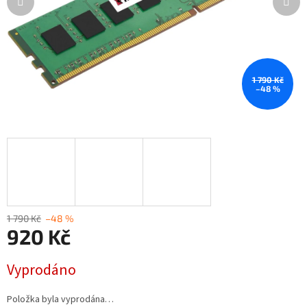
1 790 Kč
–48 %
1 790 Kč
–48 %
920 Kč
Měrná
Vyprodáno
cena:
Položka byla vyprodána…