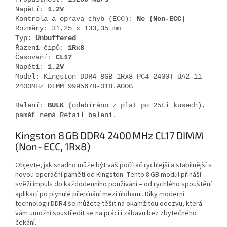
Napětí:
1.2V
Kontrola a oprava chyb (ECC):
Ne (Non-ECC)
Rozměry: 31,25 x 133,35 mm
Typ:
Unbuffered
Řazení čipů:
1Rx8
Časovaní:
CL17
Napětí:
1.2V
Model: Kingston DDR4 8GB 1Rx8 PC4-2400T-UA2-11
2400MHz DIMM 9995678-018.A00G
Balení:
BULK
(odebíráno z plat po 25ti kusech),
paměť nemá Retail balení.
Kingston 8 GB DDR4 2400 MHz CL17 DIMM
(Non‑ECC, 1Rx8)
Objevte, jak snadno může být váš počítač rychlejší a stabilnější s
novou operační pamětí od Kingston. Tento 8 GB modul přináší
svěží impuls do každodenního používání – od rychlého spouštění
aplikací po plynulé přepínání mezi úlohami. Díky moderní
technologii DDR4 se můžete těšit na okamžitou odezvu, která
vám umožní soustředit se na práci i zábavu bez zbytečného
čekání.