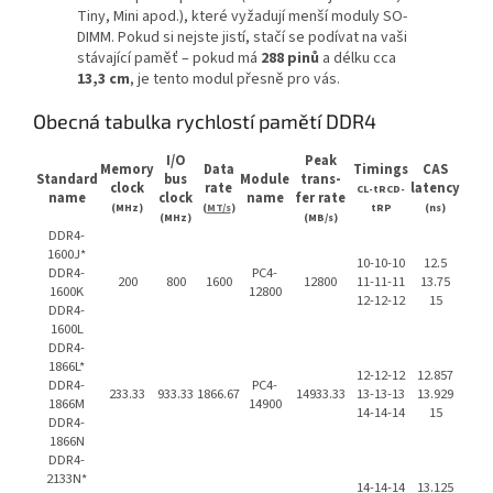
Tiny, Mini apod.), které vyžadují menší moduly SO-
DIMM. Pokud si nejste jistí, stačí se podívat na vaši
stávající paměť – pokud má
288 pinů
a délku cca
13,3 cm
, je tento modul přesně pro vás.
Obecná tabulka rychlostí pamětí DDR4
I/O
Peak
Memory
Data
Timings
CAS
Standard
bus
Module
trans-
clock
rate
latency
CL-tRCD-
name
clock
name
fer rate
(MHz)
(
MT/s
)
tRP
(ns)
(MHz)
(MB/s)
DDR4-
1600J*
10-10-10
12.5
DDR4-
PC4-
200
800
1600
12800
11-11-11
13.75
1600K
12800
12-12-12
15
DDR4-
1600L
DDR4-
1866L*
12-12-12
12.857
DDR4-
PC4-
233.33
933.33
1866.67
14933.33
13-13-13
13.929
1866M
14900
14-14-14
15
DDR4-
1866N
DDR4-
2133N*
14-14-14
13.125