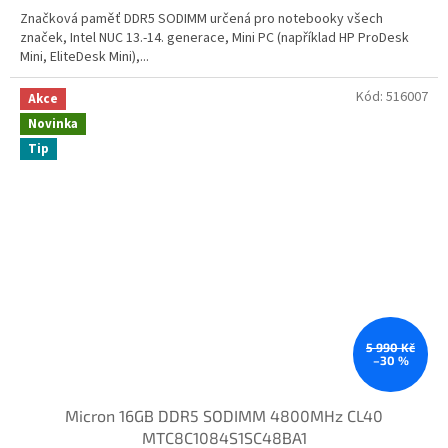
Značková paměť DDR5 SODIMM určená pro notebooky všech
značek, Intel NUC 13.-14. generace, Mini PC (například HP ProDesk
Mini, EliteDesk Mini),...
Kód:
516007
Akce
Novinka
Tip
5 990 Kč
–30 %
Micron 16GB DDR5 SODIMM 4800MHz CL40
MTC8C1084S1SC48BA1