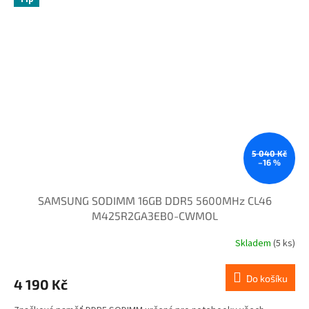
5 040 Kč
–16 %
SAMSUNG SODIMM 16GB DDR5 5600MHz CL46
M425R2GA3EB0-CWMOL
Skladem
(5 ks)
Do košíku
4 190 Kč