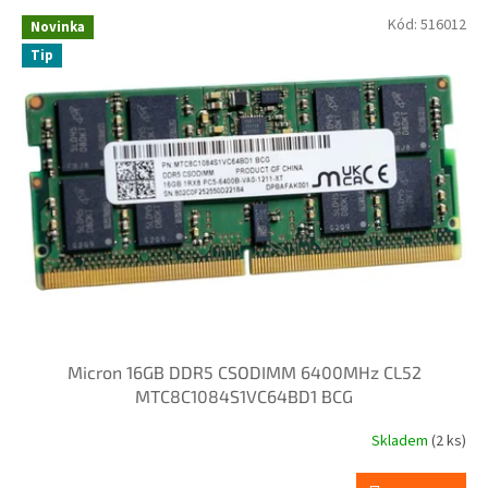
p
V
Kód:
516012
r
Novinka
ý
o
Tip
p
d
i
u
s
k
p
t
r
ů
o
d
u
k
t
ů
Micron 16GB DDR5 CSODIMM 6400MHz CL52
MTC8C1084S1VC64BD1 BCG
Skladem
(2 ks)