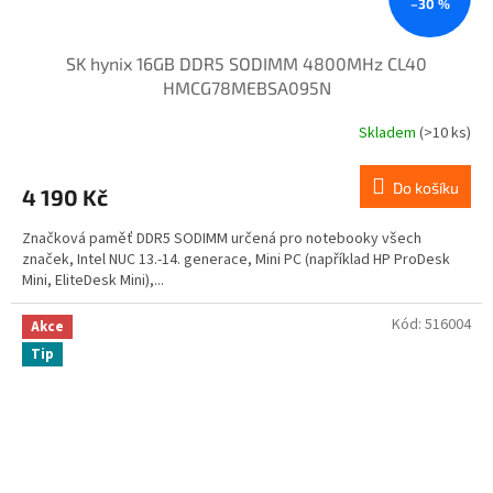
–30 %
SK hynix 16GB DDR5 SODIMM 4800MHz CL40
HMCG78MEBSA095N
Skladem
(>10 ks)
Do košíku
4 190 Kč
Značková paměť DDR5 SODIMM určená pro notebooky všech
značek, Intel NUC 13.-14. generace, Mini PC (například HP ProDesk
Mini, EliteDesk Mini),...
Kód:
516004
Akce
Tip