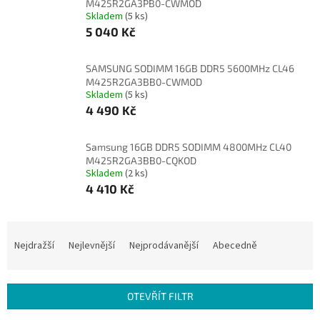
M425R2GA3PB0-CWMOD
Skladem
(5 ks)
5 040 Kč
SAMSUNG SODIMM 16GB DDR5 5600MHz CL46
M425R2GA3BB0-CWMOD
Skladem
(5 ks)
4 490 Kč
Samsung 16GB DDR5 SODIMM 4800MHz CL40
M425R2GA3BB0-CQKOD
Skladem
(2 ks)
4 410 Kč
Ř
a
Nejdražší
Nejlevnější
Nejprodávanější
Abecedně
z
e
n
OTEVŘÍT FILTR
í