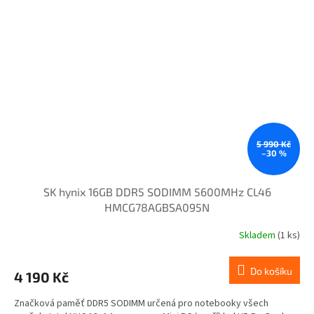
5 990 Kč
–30 %
SK hynix 16GB DDR5 SODIMM 5600MHz CL46
HMCG78AGBSA095N
Skladem
(1 ks)
Do košíku
4 190 Kč
Značková paměť DDR5 SODIMM určená pro notebooky všech