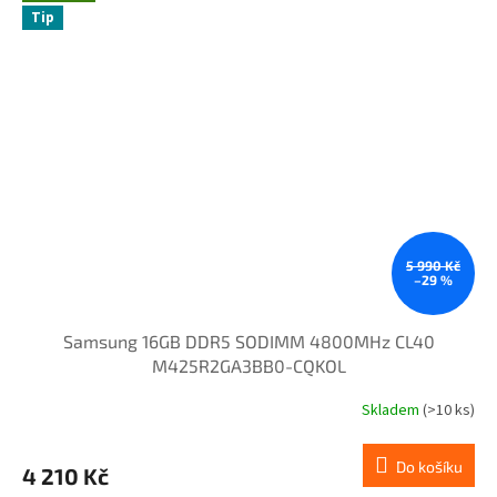
Tip
5 990 Kč
–29 %
Samsung 16GB DDR5 SODIMM 4800MHz CL40
M425R2GA3BB0-CQKOL
Skladem
(>10 ks)
Do košíku
4 210 Kč