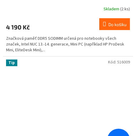
Skladem
(2 ks)
Do košíku
4 190 Kč
Značková paměť DDR5 SODIMM určená pro notebooky všech
značek, Intel NUC 13.-14. generace, Mini PC (například HP ProDesk
Mini, EliteDesk Mini),...
Kód:
516009
Tip