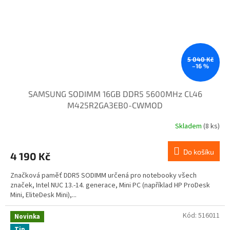
5 040 Kč
–16 %
SAMSUNG SODIMM 16GB DDR5 5600MHz CL46
M425R2GA3EB0-CWMOD
Skladem
(8 ks)
Do košíku
4 190 Kč
Značková paměť DDR5 SODIMM určená pro notebooky všech
značek, Intel NUC 13.-14. generace, Mini PC (například HP ProDesk
Mini, EliteDesk Mini),...
Kód:
516011
Novinka
Tip