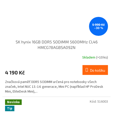
5 990 Kč
–30 %
SK hynix 16GB DDR5 SODIMM 5600MHz CL46
HMCG78AGBSA092N
Skladem
(>10 ks)
Do košíku
4 190 Kč
Značková paměť DDR5 SODIMM určená pro notebooky všech
značek, Intel NUC 13.-14. generace, Mini PC (například HP ProDesk
Mini, EliteDesk Mini),...
Kód:
516003
Novinka
Tip