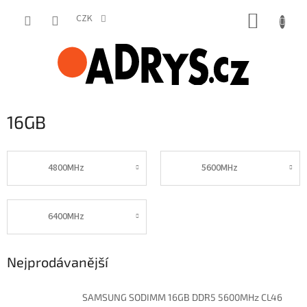
Přejít
NÁKUP
na
CZK
obsah
KOŠÍK
16GB
4800MHz
5600MHz
6400MHz
Nejprodávanější
SAMSUNG SODIMM 16GB DDR5 5600MHz CL46