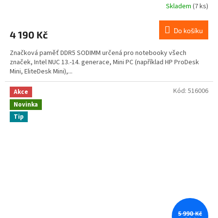
Skladem
(7 ks)
Do košíku
4 190 Kč
Značková paměť DDR5 SODIMM určená pro notebooky všech
značek, Intel NUC 13.-14. generace, Mini PC (například HP ProDesk
Mini, EliteDesk Mini),...
Kód:
516006
Akce
Novinka
Tip
5 990 Kč