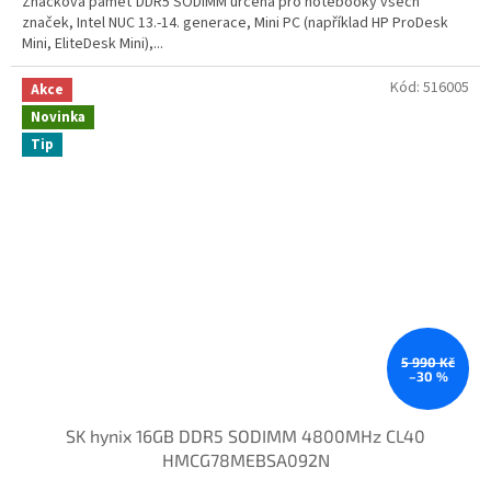
Značková paměť DDR5 SODIMM určená pro notebooky všech
značek, Intel NUC 13.-14. generace, Mini PC (například HP ProDesk
Mini, EliteDesk Mini),...
Kód:
516005
Akce
Novinka
Tip
5 990 Kč
–30 %
SK hynix 16GB DDR5 SODIMM 4800MHz CL40
HMCG78MEBSA092N