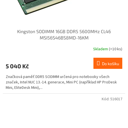
Kingston SODIMM 16GB DDR5 5600MHz CL46
MSI56S46BS8MD-16KM
Skladem
(>10 ks)
Do košíku
5 040 Kč
Značková paměť DDR5 SODIMM určená pro notebooky všech
značek, Intel NUC 13.-14. generace, Mini PC (například HP ProDesk
Mini, EliteDesk Mini),...
Kód:
516017