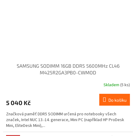
SAMSUNG SODIMM 16GB DDR5 5600MHz CL46
M425R2GA3PB0-CWMOD
Skladem
(5 ks)
Do košíku
5 040 Kč
Značková paměť DDR5 SODIMM určená pro notebooky všech
značek, Intel NUC 13.-14. generace, Mini PC (například HP ProDesk
Mini, EliteDesk Mini),...