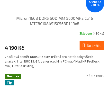
5 990 Kč
–30 %
Micron 16GB DDR5 SODIMM 5600MHz CL46
MTC8C1084S1SC56BD1 1Rx8
Skladem
(>10 ks)
Do košíku
4 190 Kč
Značková paměť DDR5 SODIMM určená pro notebooky všech
značek, Intel NUC 13.-14. generace, Mini PC (například HP ProDesk
Mini, EliteDesk Mini),...
Kód:
516010
Novinka
Tip