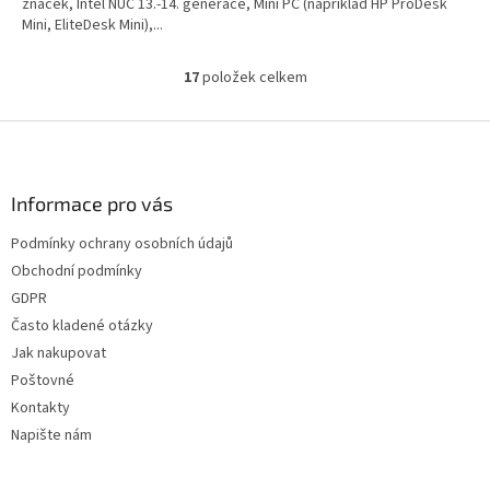
značek, Intel NUC 13.-14. generace, Mini PC (například HP ProDesk
Mini, EliteDesk Mini),...
17
položek celkem
O
v
l
Z
á
á
d
p
a
a
Informace pro vás
c
t
í
Podmínky ochrany osobních údajů
í
p
Obchodní podmínky
r
v
GDPR
k
Často kladené otázky
y
Jak nakupovat
v
ý
Poštovné
p
Kontakty
i
Napište nám
s
u