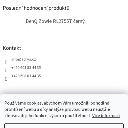
Poslední hodnocení produktů
BenQ Zowie RL2755T černý
|
Hodnocení produktu je 5 z 5 hvězdiček.
Kontakt
info
@
adrys.cz
+420 608 83 44 35
+420 608 83 44 35
2019 - 2026 © www.adrys.cz
Používáme cookies, abychom Vám umožnili pohodlné
prohlížení webu a díky analýze provozu webu neustále
zlepšovali jeho funkce, výkon a použitelnost.
Více informací
.
Vytvořil Shoptet