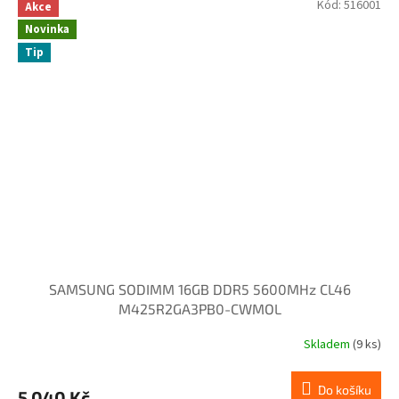
Kód:
516001
Akce
Novinka
Tip
SAMSUNG SODIMM 16GB DDR5 5600MHz CL46
M425R2GA3PB0-CWMOL
Skladem
(9 ks)
Do košíku
5 040 Kč