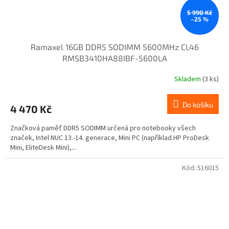
5 990 Kč
–25 %
Ramaxel 16GB DDR5 SODIMM 5600MHz CL46
RMSB3410HA88IBF-5600LA
Skladem
(3 ks)
Do košíku
4 470 Kč
Značková paměť DDR5 SODIMM určená pro notebooky všech
značek, Intel NUC 13.-14. generace, Mini PC (například HP ProDesk
Mini, EliteDesk Mini),...
Kód:
516015