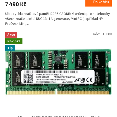
Do košíku
7 490 Kč
Ultra rychlá značková paměť DDR5 CSODIMM určená pro notebooky
všech značek, Intel NUC 13.-14. generace, Mini PC (například HP
ProDesk Mini,...
Kód:
516008
Akce
Novinka
Tip