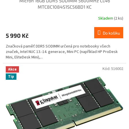
Micron 16GB DDR5 SODIMM 5600MHz CL46
MTC8C1084S1SC56BD1 KC
Skladem
(2 ks)
Do košíku
5 990 Kč
Značková paměť DDR5 SODIMM určená pro notebooky všech
značek, Intel NUC 13.-14. generace, Mini PC (například HP ProDesk
Mini, EliteDesk Mini),...
Kód:
516002
Akce
Tip