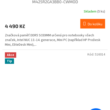
M425R2GA3BB0-CWMOD
Skladem
(5 ks)
Do košíku
4 490 Kč
Značková paměť DDR5 SODIMM určená pro notebooky všech
značek, Intel NUC 13.-14. generace, Mini PC (například HP ProDesk
Mini, EliteDesk Mini),...
Kód:
516014
Akce
Tip