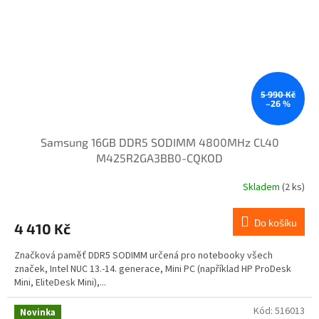
5 990 Kč
–26 %
Samsung 16GB DDR5 SODIMM 4800MHz CL40
M425R2GA3BB0-CQKOD
Skladem
(2 ks)
Do košíku
4 410 Kč
Značková paměť DDR5 SODIMM určená pro notebooky všech
značek, Intel NUC 13.-14. generace, Mini PC (například HP ProDesk
Mini, EliteDesk Mini),...
Kód:
516013
Novinka