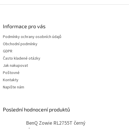
v
l
Z
á
á
d
p
a
a
Informace pro vás
c
t
í
Podmínky ochrany osobních údajů
í
p
Obchodní podmínky
r
v
GDPR
k
Často kladené otázky
y
Jak nakupovat
v
ý
Poštovné
p
Kontakty
i
Napište nám
s
u
Poslední hodnocení produktů
BenQ Zowie RL2755T černý