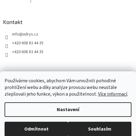
|
Hodnocení produktu je 5 z 5 hvězdiček.
Kontakt
info
@
adrys.cz
+420 608 83 44 35
+420 608 83 44 35
2019 - 2026 © www.adrys.cz
Používáme cookies, abychom Vám umožnili pohodlné
prohlížení webu a díky analýze provozu webu neustále
zlepšovali jeho funkce, výkon a použitelnost.
Více informací
.
Vytvořil Shoptet
Nastavení
Copyright 2026
www.adrys.cz
. Všechna práva vyhrazena.
Upravit
Odmítnout
Souhlasím
nastavení cookies