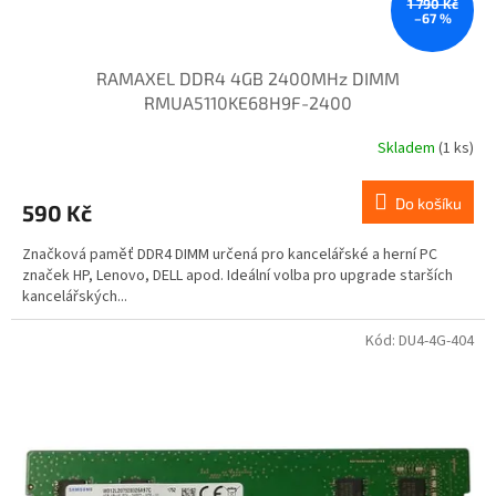
ů
1 790 Kč
–67 %
RAMAXEL DDR4 4GB 2400MHz DIMM
RMUA5110KE68H9F-2400
Skladem
(1 ks)
Do košíku
590 Kč
Značková paměť DDR4 DIMM určená pro kancelářské a herní PC
značek HP, Lenovo, DELL apod. Ideální volba pro upgrade starších
kancelářských...
Kód:
DU4-4G-404