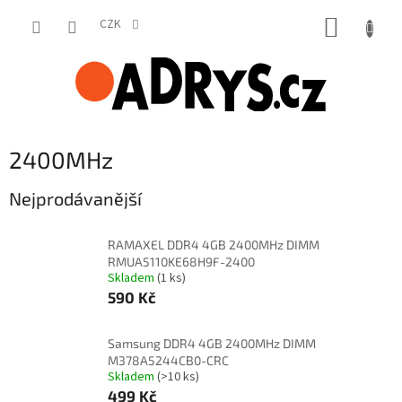
Přejít
NÁKUP
na
CZK
obsah
KOŠÍK
2400MHz
Nejprodávanější
RAMAXEL DDR4 4GB 2400MHz DIMM
RMUA5110KE68H9F-2400
Skladem
(1 ks)
590 Kč
Samsung DDR4 4GB 2400MHz DIMM
M378A5244CB0-CRC
Skladem
(>10 ks)
499 Kč