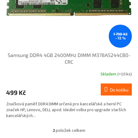
1 790 Kč
–72 %
Samsung DDR4 4GB 2400MHz DIMM M378A5244CB0-
CRC
Skladem
(>10 ks)
Do košíku
499 Kč
Značková paměť DDR4 DIMM určená pro kancelářské a herní PC
značek HP, Lenovo, DELL apod. Ideální volba pro upgrade starších
kancelářských...
2
položek celkem
O