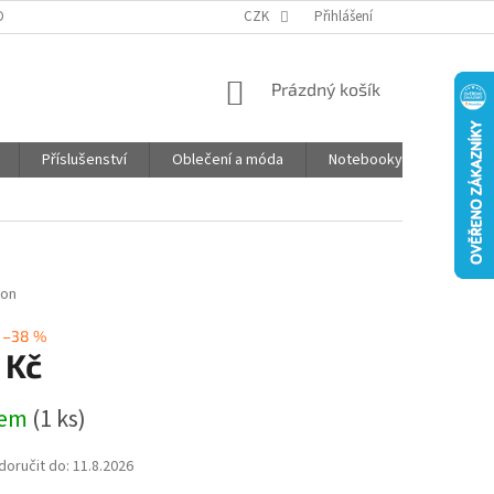
DPR
ČASTO KLADENÉ OTÁZKY
CZK
JAK NAKUPOVAT
Přihlášení
POŠTOVNÉ
NÁKUPNÍ
Prázdný košík
KOŠÍK
Příslušenství
Oblečení a móda
Notebooky
Foto d
non
–38 %
 Kč
dem
(1 ks)
oručit do:
11.8.2026