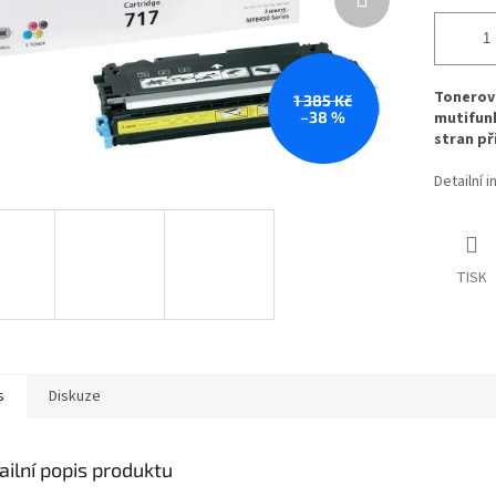
Tonerová
1 385 Kč
–38 %
mutifunk
stran př
Detailní 
TISK
s
Diskuze
ailní popis produktu