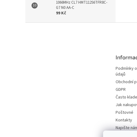
1066MHz CL7 HMT112S6TFR8C-
G7 N0 AA-C
99 Kč
Z
á
p
a
t
Informac
í
Podmínky o
údajů
Obchodní 
GDPR
Často klad
Jak nakupo
Poštovné
Kontakty
Napište ná