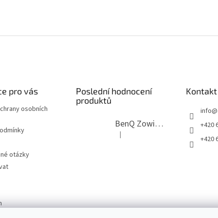
e pro vás
Poslední hodnocení
Kontakt
produktů
chrany osobních
info
@
BenQ Zowie RL2755T černý
+420 6
podmínky
|
Hodnocení produktu je 5 z 5 hvězdi
+420 6
ené otázky
vat
m