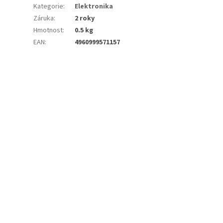
Kategorie
:
Elektronika
Záruka
:
2 roky
Hmotnost
:
0.5 kg
EAN
:
4960999571157