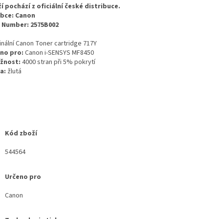
í pochází z oficiální české distribuce.
bce: Canon
 Number: 2575B002
inální Canon Toner cartridge 717Y
no pro:
Canon i-SENSYS MF8450
žnost:
4000 stran při 5% pokrytí
a:
žlutá
Kód zboží
544564
Určeno pro
Canon