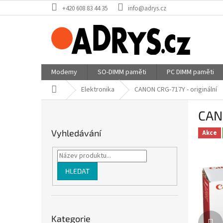
Přejít
+420 608 83 44 35
info@adrys.cz
na
obsah
Modemy
SO-DIMM paměti
PC DIMM paměti
Domů
Elektronika
CANON CRG-717Y - originální
P
CANO
o
s
Vyhledávání
Akce
t
r
a
n
HLEDAT
n
í
p
Přeskočit
a
Kategorie
kategorie