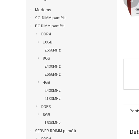
n
e
Modemy
l
SO-DIMM paměti
PC DIMM paměti
DDR4
16GB
2666MHz
8GB
2400MHz
2666MHz
4GB
2400MHz
2133MHz
DDR3
Popi
8GB
1600MHz
SERVER RDIMM paměti
Det