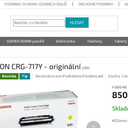
PODMÍNKY OCHRANY OSOBNÍCH ÚDAJŮ
OBCHODNÍ PODMÍNKY
G
HLEDAT
SERVER RDIMM paměti
Elektronika
Telefony
Tablety
N CRG-717Y - originální
2060
Průměrné
Neohodnoceno
Podrobnosti hodnocení
Značka:
Ca
Novinka
Tip
hodnocení
produktu
1 385 Kč
je
850
0,0
z
Měrná
Skla
5
cena:
hvězdiček.
Můžeme d