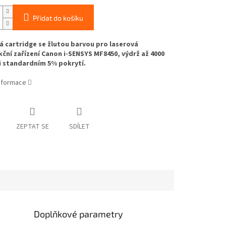
Přidat do košíku
 cartridge se žlutou barvou pro laserová
ční zařízení Canon i-SENSYS MF8450, výdrž až 4000
i standardním 5% pokrytí.
informace
ZEPTAT SE
SDÍLET
Doplňkové parametry