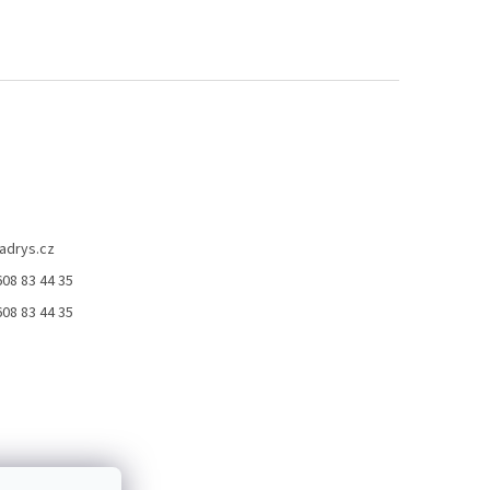
adrys.cz
08 83 44 35
ček.
08 83 44 35