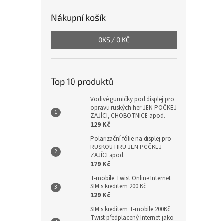
Nákupní košík
0
KS /
0 KČ
Top 10 produktů
Vodivé gumičky pod displej pro
opravu ruských her JEN POČKEJ
ZAJÍCI, CHOBOTNICE apod.
129 Kč
Polarizační fólie na displej pro
RUSKOU HRU JEN POČKEJ
ZAJÍCI apod.
179 Kč
T-mobile Twist Online Internet
SIM s kreditem 200 Kč
129 Kč
SIM s kreditem T-mobile 200Kč
Twist předplacený Internet jako