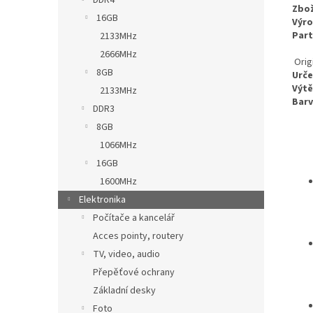
DDR4
Zbož
16GB
Výro
Part
2133MHz
2666MHz
Orig
8GB
Urče
Výtě
2133MHz
Barv
DDR3
8GB
1066MHz
16GB
1600MHz
Elektronika
Počítače a kancelář
Acces pointy, routery
TV, video, audio
Přepěťové ochrany
Základní desky
Foto