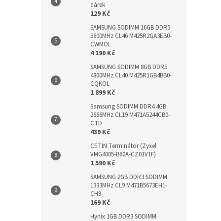
dárek
129 Kč
SAMSUNG SODIMM 16GB DDR5
5600MHz CL46 M425R2GA3EB0-
CWMOL
4 190 Kč
SAMSUNG SODIMM 8GB DDR5
4800MHz CL40 M425R1GB4BB0-
CQKOL
1 899 Kč
Samsung SODIMM DDR4 4GB
2666MHz CL19 M471A5244CB0-
CTD
439 Kč
CETIN Terminátor (Zyxel
VMG4005-B60A-CZ01V1F)
1 590 Kč
SAMSUNG 2GB DDR3 SODIMM
1333MHz CL9 M471B5673EH1-
CH9
169 Kč
Hynix 1GB DDR3 SODIMM