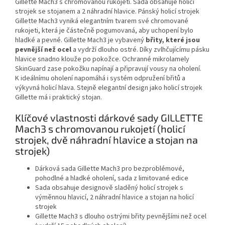
Gillette Mach3 s chromovanou rukojetí. Sada obsahuje holicí
strojek se stojanem a 2 náhradní hlavice. Pánský holicí strojek
Gillette Mach3 vyniká elegantním tvarem své chromované
rukojeti, která je částečně pogumovaná, aby uchopení bylo
hladké a pevné. Gillette Mach3 je vybavený
břity, které jsou
pevnější než ocel
a vydrží dlouho ostré. Díky zvlhčujícímu pásku
hlavice snadno klouže po pokožce. Ochranné mikrolamely
SkinGuard zase pokožku napínají a připravují vousy na oholení.
K ideálnímu oholení napomáhá i systém odpružení břitů a
výkyvná holicí hlava. Stejně elegantní design jako holicí strojek
Gillette má i praktický stojan.
Klíčové vlastnosti dárkové sady GILLETTE
Mach3 s chromovanou rukojetí (holicí
strojek, dvě náhradní hlavice a stojan na
strojek)
Dárková sada Gillette Mach3 pro bezproblémové,
pohodlné a hladké oholení, sada z limitované edice
Sada obsahuje designově sladěný holicí strojek s
výměnnou hlavicí, 2 náhradní hlavice a stojan na holicí
strojek
Gillette Mach3 s dlouho ostrými břity pevnějšími než ocel