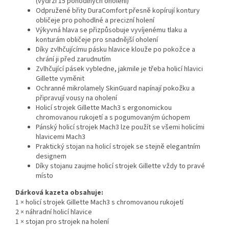
(vydrží 15 pohodlných oholení)
Odpružené břity DuraComfort přesně kopírují kontury
obličeje pro pohodlné a precizní holení
Výkyvná hlava se přizpůsobuje vyvíjenému tlaku a
konturám obličeje pro snadnější oholení
Díky zvlhčujícímu pásku hlavice klouže po pokožce a
chrání ji před zarudnutím
Zvlhčující pásek vybledne, jakmile je třeba holicí hlavici
Gillette vyměnit
Ochranné mikrolamely SkinGuard napínají pokožku a
připravují vousy na oholení
Holicí strojek Gillette Mach3 s ergonomickou
chromovanou rukojetí a s pogumovaným úchopem
Pánský holicí strojek Mach3 lze použít se všemi holicími
hlavicemi Mach3
Praktický stojan na holicí strojek se stejně elegantním
designem
Díky stojanu zaujme holicí strojek Gillette vždy to pravé
místo
Dárková kazeta obsahuje:
1 × holicí strojek Gillette Mach3 s chromovanou rukojetí
2 × náhradní holicí hlavice
1 × stojan pro strojek na holení