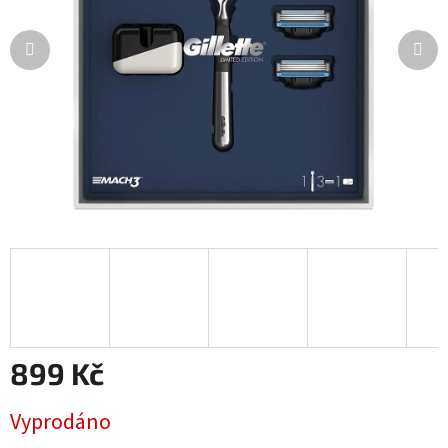
899 Kč
Měrná
Vyprodáno
cena: