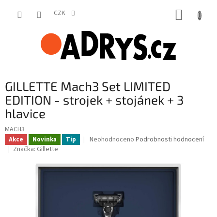
Přejít
NÁKUP
na
CZK
obsah
KOŠÍK
GILLETTE Mach3 Set LIMITED
EDITION - strojek + stojánek + 3
hlavice
MACH3
Průměrné
Neohodnoceno
Podrobnosti hodnocení
Akce
Novinka
Tip
hodnocení
Značka:
Gillette
produktu
je
0,0
z
5
hvězdiček.