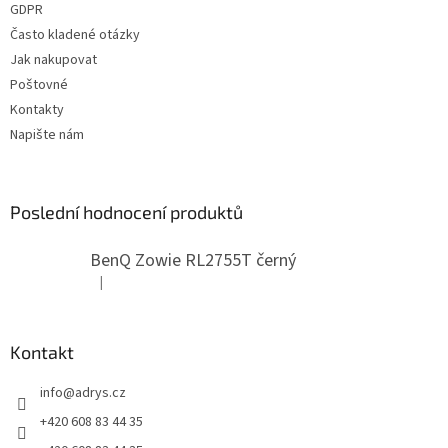
GDPR
Často kladené otázky
Jak nakupovat
Poštovné
Kontakty
Napište nám
Poslední hodnocení produktů
BenQ Zowie RL2755T černý
|
Hodnocení produktu je 5 z 5 hvězdiček.
Kontakt
info
@
adrys.cz
+420 608 83 44 35