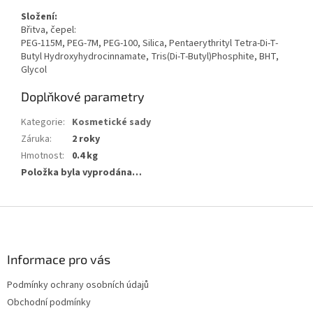
Složení:
Břitva, čepel:
PEG-115M, PEG-7M, PEG-100, Silica, Pentaerythrityl Tetra-Di-T-
Butyl Hydroxyhydrocinnamate, Tris(Di-T-Butyl)Phosphite, BHT,
Glycol
Doplňkové parametry
Kategorie
:
Kosmetické sady
Záruka
:
2 roky
Hmotnost
:
0.4 kg
Položka byla vyprodána…
Z
á
p
a
Informace pro vás
t
Podmínky ochrany osobních údajů
í
Obchodní podmínky