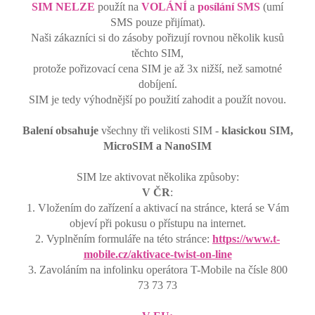
SIM NELZE
použít na
VOLÁNÍ
a
posílání SMS
(umí
SMS pouze přijímat).
Naši zákazníci si do zásoby pořizují rovnou několik kusů
těchto SIM,
protože pořizovací cena SIM je až 3x nižší, než samotné
dobíjení.
SIM je tedy výhodnější po použití zahodit a použít novou.
Balení obsahuje
všechny tři velikosti SIM -
klasickou SIM,
MicroSIM a NanoSIM
SIM lze aktivovat několika způsoby:
V ČR
:
1. Vložením do zařízení a aktivací na stránce, která se Vám
objeví při pokusu o přístupu na internet.
2. Vyplněním formuláře na této stránce:
https://www.t-
mobile.cz/aktivace-twist-on-line
3. Zavoláním na infolinku operátora T-Mobile na čísle 800
73 73 73