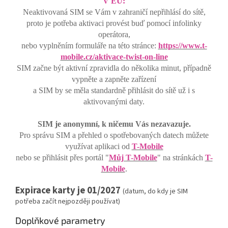
V EU:
Neaktivovaná SIM se Vám v zahraničí nepřihlásí do sítě,
proto je potřeba aktivaci provést buď pomocí infolinky
operátora,
nebo vyplněním formuláře na této stránce:
https://www.t-
mobile.cz/aktivace-twist-on-line
SIM začne být aktivní zpravidla do několika minut, případně
vypněte a zapněte zařízení
a SIM by se měla standardně přihlásit do sítě už i s
aktivovanými daty.
SIM je anonymní, k ničemu Vás nezavazuje.
Pro správu SIM a přehled o spotřebovaných datech můžete
využívat aplikaci od
T-Mobile
nebo se přihlásit přes portál "
Můj T-Mobile
" na stránkách
T-
Mobile
.
Expirace karty je 01/2027
(datum, do kdy je SIM
potřeba začít nejpozději používat)
Doplňkové parametry