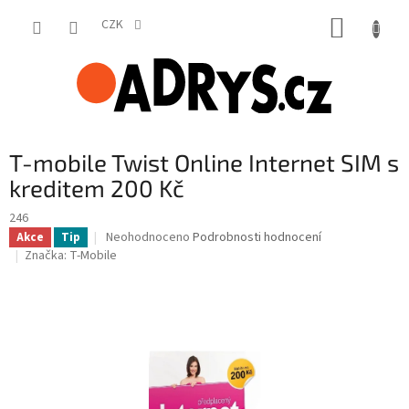
Přejít
NÁKUP
na
CZK
obsah
KOŠÍK
T-mobile Twist Online Internet SIM s
kreditem 200 Kč
246
Průměrné
Neohodnoceno
Podrobnosti hodnocení
Akce
Tip
hodnocení
Značka:
T-Mobile
produktu
je
0,0
z
5
hvězdiček.