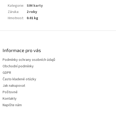
Kategorie
:
SIM karty
Záruka
:
2 roky
Hmotnost
:
0.01 kg
Z
á
p
a
Informace pro vás
t
Podmínky ochrany osobních údajů
í
Obchodní podmínky
GDPR
Často kladené otázky
Jak nakupovat
Poštovné
Kontakty
Napište nám