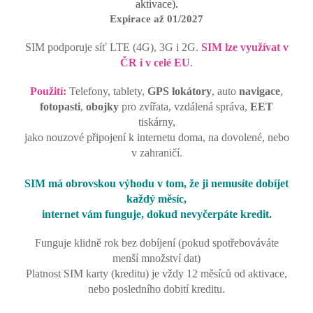
aktivace).
Expirace až 01/2027
SIM podporuje síť LTE (4G), 3G i 2G.
SIM lze využívat v
ČR i v celé EU
.
Použití:
Telefony, tablety,
GPS lokátory
, auto
navigace
,
fotopasti
,
obojky
pro zvířata, vzdálená správa,
EET
tiskárny,
jako nouzové připojení k internetu doma, na dovolené, nebo
v zahraničí.
SIM má obrovskou výhodu v tom, že ji nemusíte dobíjet
každý měsíc,
internet vám funguje, dokud nevyčerpáte kredit.
Funguje klidně rok bez dobíjení (pokud spotřebováváte
menší množství dat)
Platnost SIM karty (kreditu) je vždy 12 měsíců od aktivace,
nebo posledního dobití kreditu.