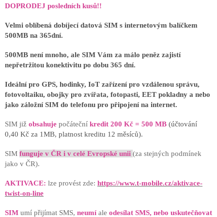
DOPRODEJ posledních kusů!!
Velmi oblíbená dobíjecí datová SIM s internetovým balíčkem
500MB na 365dní.
500MB není mnoho, ale SIM Vám za málo peněz zajistí
nepřetržitou konektivitu po dobu 365 dní.
Ideální pro GPS, hodinky, IoT zařízení pro vzdálenou správu,
fotovoltaiku, obojky pro zvířata, fotopasti, EET pokladny a nebo
jako záložní SIM do telefonu pro připojení na internet.
SIM již
obsahuje
počáteční
kredit 200 Kč = 500 MB
(účtování
0,40 Kč za 1MB, platnost kreditu 12 měsíců).
SIM
funguje v ČR i v celé Evropské unii
(za stejných podmínek
jako v ČR).
AKTIVACE:
lze provést zde:
https://www.t-mobile.cz/aktivace-
twist-on-line
SIM
umí přijímat SMS,
neumí
ale
odesílat SMS, nebo uskutečňovat