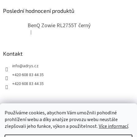
Poslední hodnocení produktů
BenQ Zowie RL2755T černý
|
Hodnocení produktu je 5 z 5 hvězdiček.
Kontakt
info
@
adrys.cz
+420 608 83 44 35
+420 608 83 44 35
2019 - 2026 © www.adrys.cz
Používáme cookies, abychom Vám umožnili pohodlné
prohlížení webu a díky analýze provozu webu neustále
zlepšovali jeho funkce, výkon a použitelnost.
Více informací
.