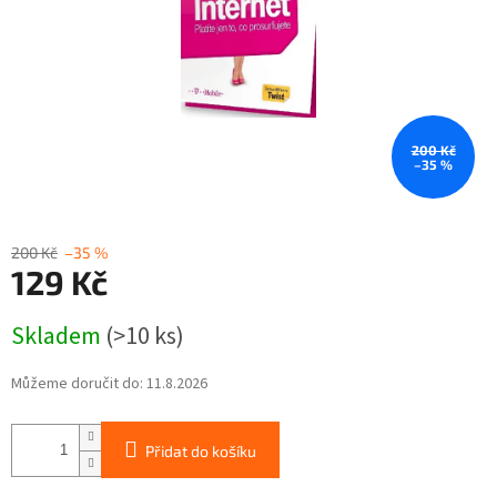
200 Kč
–35 %
200 Kč
–35 %
129 Kč
Měrná
Skladem
(>10 ks)
cena:
Můžeme doručit do:
11.8.2026
Přidat do košíku