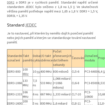
DDR2
a DDR3 je v rychlosti pamětí. Standardní napětí určené
standardem JEDEC bylo sníženo z 1,8 na 1,5
V
. Ve skutečnosti
většina pamětí potřebuje napětí mezi 1,65 a 1,8 V. DDR3 = 1,5 V,
DDR3L = 1,35 V.
Standard
JEDEC
Je to nastavení, při kterém by nemělo dojít k poničení pamětí
nebo jiných pamětí a kterým se standardizuje tovární nastavení
pamětí.
Počet
Standardní
Takt
Doba
I/O takt
přenesených
Označení
Časování
Prop
označení
paměti
cyklu
sběrnice
dat během
modulu
sekundy
100
DDR3-800
10
ns
400 MHz
800 milionů
CL5-6
PC3-6400
6,4
G
MHz
1,066 miliard
133
7,5
DDR3-1066
533 MHz
(=1066
CL6-8
PC3-8500
8,53
MHz
ns
milionu)
166
PC3-
DDR3-1333
6 ns
667 MHz
1,333 miliard
CL7-10
10,6
MHz
10600
200
PC3-
DDR3-1600
5 ns
800 MHz
1,6 miliard
CL8-11
12,8