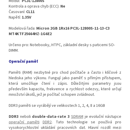
Modul:
PC3L-12800S
Kontrola a oprava chyb (ECC):
Ne
Časovaní:
CL11
Napětí:
1.35V
Modelová řada:
Micron 2GB 1Rx16 PC3L-12800S-11-13-C3
MT4KTF25664HZ-1G6E2
Určeno pro: Notebooky, HTPC, základní desky s paticemi SO-
DIMM.
Operační paměť
Paměti (RAM) nezbytné pro chod počítače a často i klíčové z
hlediska jeho výkonu. Fungují jako paměť s přímým přístupem,
která umožňuje čtení i zápis. Důležitými parametry jsou
především kapacita, frekvence a rychlost odezvy, které určují
množství úkolů, jež je počítač schopen zvládnout.
DDR3 paměti se vyrábějí ve velikostech 1, 2, 4, 8 a 16GB
DDR3
neboli
double-data-rate 3
SDRAM
je evoluční nástupce
operační paměti
DDR2
. Tato technologie se používá pro
vysokorychlostní ukládání pracovních dat. Hlavní rozdíl mezi