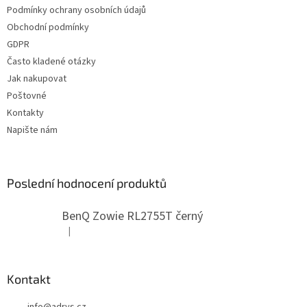
t
Podmínky ochrany osobních údajů
í
Obchodní podmínky
GDPR
Často kladené otázky
Jak nakupovat
Poštovné
Kontakty
Napište nám
Poslední hodnocení produktů
BenQ Zowie RL2755T černý
|
Hodnocení produktu je 5 z 5 hvězdiček.
Kontakt