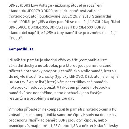
DDR3L (DDR3 Low Voltage - nízkonapětové) je rozšíření
standardu JESD79-3 DDR3 pro nízkonapětová zařízení
(notebooky, atd.) publikované JEDEC 26. 7. 2010. Standardní
napětí DDR3L je 1,35V a čipy pamětí se označují ’’PC3L’’. Například
DDR3L‐800, DDR3L‐1066, DDR3L‐1333 a DDR3L‐1600. DDR3U
standardní napětí je 1,25V a čipy pamětí se pro změnu označují
’’PC3U’’.
Kompatibilita
Při výběru pamětí je vhodné vždy ověřit „compatible list“
základní desky a notebooku, pro kterou jsou paměti určené.
Některé notebooky podporují téměř jakoukoliv paměť, kterou
do něj vložíte. Jiné značky (typicky LENOVO, DELL atd.) ale mají v
BIOSu tzv. "White list", který Vám necertifikované paměti v
notebooku nedovolí použít. V takovém případě notebook s
pamětí vůbec nenaběhne, nebo dochází k jeho častým
restartům a problémy s integritou dat.
V mnoha případech nekompatibilitu pamětí s notebookem a PC
způsobuje i nekompatibilita samotné čipové sady na desce a v
procesoru. Například paměti DDR3 jsou čtyř čipové, nebo
osmičipové, mají napětí 1,35V nebo 1,5 V a některé starší desky