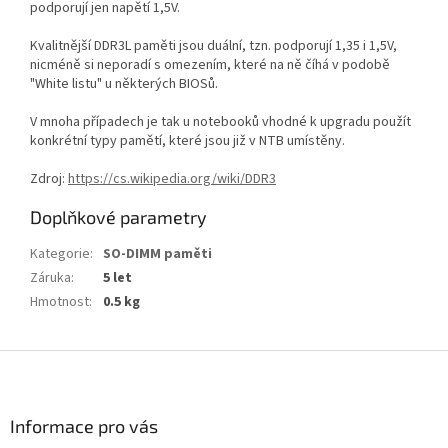
podporují jen napětí 1,5V.
Kvalitnější DDR3L paměti jsou duální, tzn. podporují 1,35 i 1,5V,
nicméně si neporadí s omezením, které na ně číhá v podobě
"White listu" u některých BIOSů.
V mnoha případech je tak u notebooků vhodné k upgradu použít
konkrétní typy pamětí, které jsou již v NTB umístěny.
Zdroj:
https://cs.wikipedia.org/wiki/DDR3
Doplňkové parametry
Kategorie
:
SO-DIMM paměti
Záruka
:
5 let
Hmotnost
:
0.5 kg
Z
á
p
a
Informace pro vás