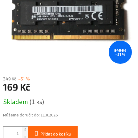
349 Kč
–51 %
349 Kč
–51 %
169 Kč
Měrná
Skladem
(1 ks)
cena:
Můžeme doručit do:
11.8.2026
Přidat do košíku