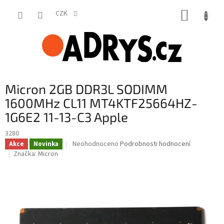
Přejít
NÁKUP
na
CZK
obsah
KOŠÍK
Micron 2GB DDR3L SODIMM
1600MHz CL11 MT4KTF25664HZ-
1G6E2 11-13-C3 Apple
3280
Průměrné
Neohodnoceno
Podrobnosti hodnocení
Akce
Novinka
hodnocení
Značka:
Micron
produktu
je
0,0
z
5
hvězdiček.