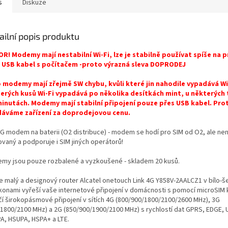
s
Diskuze
ailní popis produktu
R! Modemy mají nestabilní Wi-Fi, lze je stabilně používat spíše na 
 USB kabel s počítačem -proto výrazná sleva DOPRODEJ
 modemy mají zřejmě SW chybu, kvůli které jin nahodile vypadává Wi-
erých kusů Wi-Fi vypadává po několika desítkách mint, u některých
minutách. Modemy mají stabilní připojení pouze přes USB kabel. Pr
áváme zařízení za doprodejovou cenu.
4G modem na baterii (O2 distribuce) - modem se hodí pro SIM od O2, ale nen
ovaný a podporuje i SIM jiných operátorů!
my jsou pouze rozbalené a vyzkoušené - skladem 20 kusů.
ce malý a designový router Alcatel onetouch Link 4G Y858V-2AALCZ1 v bílo-š
ikonami vyřeší vaše internetové připojení v domácnosti s pomocí microSIM 
čí širokopásmové připojení v sítích 4G (800/900/1800/2100/2600 MHz), 3G
/1800/2100 MHz) a 2G (850/900/1900/2100 MHz) s rychlostí dat GPRS, EDGE, 
A, HSUPA, HSPA+ a LTE.