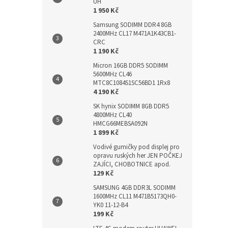
UH
1 950 Kč
Samsung SODIMM DDR4 8GB
2400MHz CL17 M471A1K43CB1-
CRC
1 190 Kč
Micron 16GB DDR5 SODIMM
5600MHz CL46
MTC8C1084S1SC56BD1 1Rx8
4 190 Kč
SK hynix SODIMM 8GB DDR5
4800MHz CL40
HMCG66MEBSA092N
1 899 Kč
Vodivé gumičky pod displej pro
opravu ruských her JEN POČKEJ
ZAJÍCI, CHOBOTNICE apod.
129 Kč
SAMSUNG 4GB DDR3L SODIMM
1600MHz CL11 M471B5173QH0-
YK0 11-12-B4
199 Kč