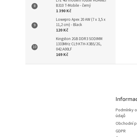
LTE 4G modem router HUAWEI
B310 T-Mobile - černý
1 390 Kč
Lowepro Apex 20 AW (7 x 3,5 x
11,2 cm) - Black
120 Kč
Kingston 2GB DDR3 SODIMM
1333MHz CL9 KTH-X3BS/2G,
042.A00LF
169 Kč
Z
á
p
a
t
Informac
í
Podmínky o
údajů
Obchodní 
GDPR