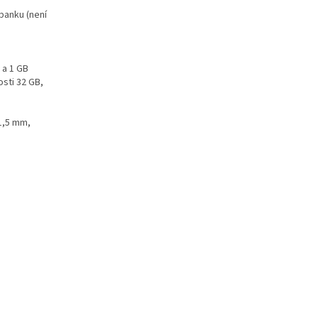
rbanku (není
 a 1 GB
sti 32 GB,
11,5 mm,