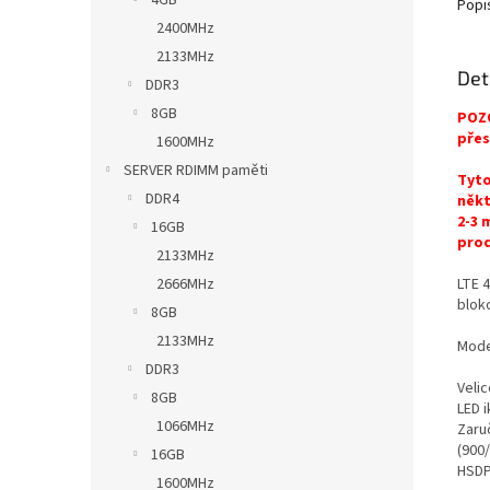
4GB
Popi
2400MHz
2133MHz
Det
DDR3
8GB
POZO
přes
1600MHz
SERVER RDIMM paměti
Tyto
DDR4
někt
2-3 
16GB
prod
2133MHz
LTE 
2666MHz
blok
8GB
2133MHz
Mode
DDR3
Veli
8GB
LED 
1066MHz
Zaru
(900
16GB
HSDP
1600MHz