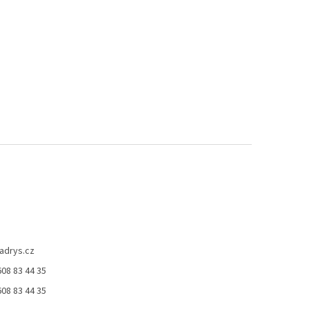
adrys.cz
08 83 44 35
ček.
08 83 44 35