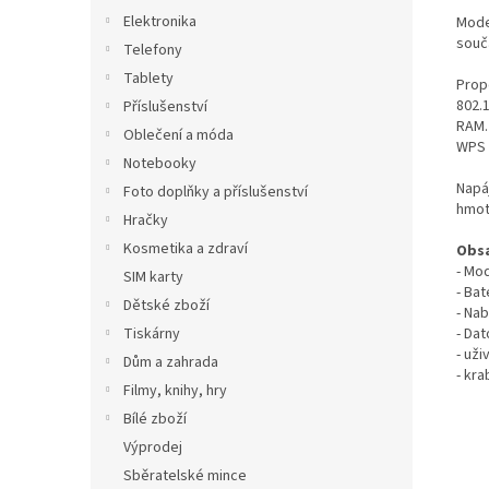
Elektronika
Modem
součá
Telefony
Tablety
Prop
802.
Příslušenství
RAM.
Oblečení a móda
WPS t
Notebooky
Napá
Foto doplňky a příslušenství
hmot
Hračky
Kosmetika a zdraví
Obsa
- Mo
SIM karty
- Ba
Dětské zboží
- Na
- Da
Tiskárny
- uži
Dům a zahrada
- kra
Filmy, knihy, hry
Bílé zboží
Výprodej
Sběratelské mince