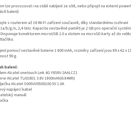
 lze provozovat i na stálé nabíjení ze sítě, nebo připojit na externí powe
stí balení)
ojte s routerem až 16 Wi-Fi zařízení současně, díky standardnímu rozhraní
11a/b/g/n, 2,4 GHz. Kapacita vestavěné paměti je 2 GB pro operační systém
 Disponuje konektorem microUSB 2.0 a slotem na microSD karty až do veliko
lačítko.
jení pomocí vestavěné baterie 1 800 mAh, rozměry zařízení jsou 89 x 62 x 
nost 90 g.
h balení:
dem Alcatel onetouch Link 4G Y858V-2AALCZ1
terie Alcatel TLi018D1 3.8V 1800mAh(6.84Wh)
bíječka Alcatel S005UV0500100 5V 1.0A
tový-napájecí kabel
vatelský manuál
bička