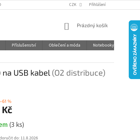
DPR
ČASTO KLADENÉ OTÁZKY
CZK
JAK NAKUPOVAT
Přihlášení
POŠTOVNÉ
NÁKUPNÍ
Prázdný košík
KOŠÍK
Příslušenství
Oblečení a móda
Notebooky
Foto d
 na USB kabel
(O2 distribuce)
–61 %
 Kč
dem
(3 ks)
oručit do:
11.8.2026