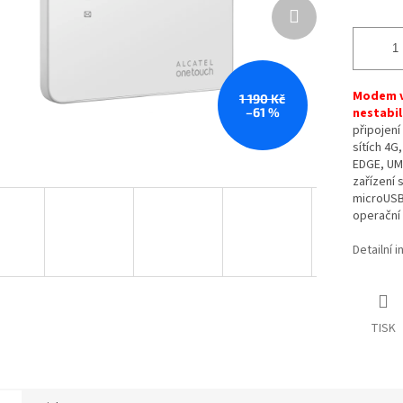
Modem vh
1 190 Kč
–61 %
nestabil
připojení
sítích 4G
EDGE, UMT
zařízení 
microUSB
operační 
Detailní 
TISK