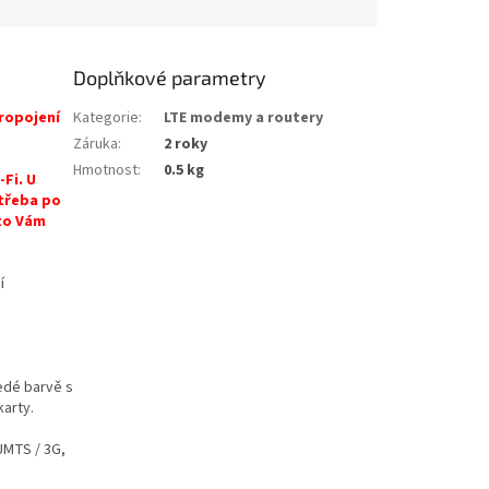
Doplňkové parametry
propojení
Kategorie
:
LTE modemy a routery
Záruka
:
2 roky
Hmotnost
:
0.5 kg
Fi. U
 třeba po
oto Vám
í
edé barvě s
karty.
UMTS / 3G,