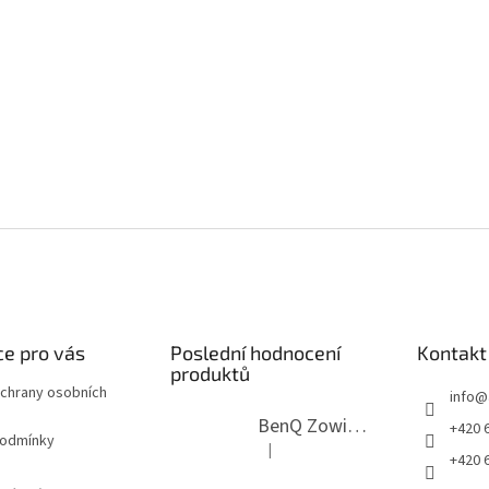
e pro vás
Poslední hodnocení
Kontakt
produktů
chrany osobních
info
@
BenQ Zowie RL2755T černý
+420 6
podmínky
|
Hodnocení produktu je 5 z 5 hvězdi
+420 6