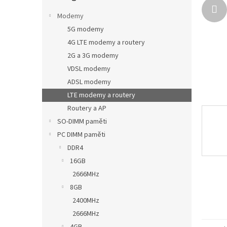
n
e
Modemy
l
5G modemy
4G LTE modemy a routery
2G a 3G modemy
VDSL modemy
ADSL modemy
LTE modemy a routery
Routery a AP
SO-DIMM paměti
PC DIMM paměti
DDR4
16GB
2666MHz
8GB
2400MHz
2666MHz