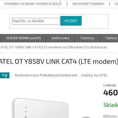
PODMÍNKY OCHRANY OSOBNÍCH ÚDAJŮ
OBCHODNÍ PODMÍNKY
G
HLEDAT
SERVER RDIMM paměti
Elektronika
Telefony
Tablety
CATEL OT Y858V LINK CAT4 (LTE modem) na USB kabel
(O2 distribuce)
ATEL OT Y858V LINK CAT4 (LTE modem)
Průměrné
Neohodnoceno
Podrobnosti hodnocení
Značka:
ALCATEL
Tip
hodnocení
produktu
1 190 Kč
je
460
0,0
z
Měrná
Skla
5
cena:
hvězdiček.
Můžeme d