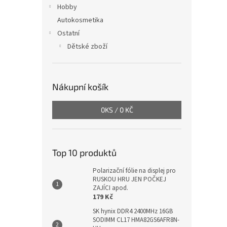
Hobby
Autokosmetika
Ostatní
Dětské zboží
Nákupní košík
0
KS /
0 KČ
Top 10 produktů
Polarizační fólie na displej pro
RUSKOU HRU JEN POČKEJ
ZAJÍCI apod.
179 Kč
SK hynix DDR4 2400MHz 16GB
SODIMM CL17 HMA82GS6AFR8N-