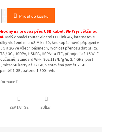
Přidat do košíku
odný na provoz přes USB kabel, Wi-Fi je většinou
ní.
Malý domácí router Alcatel OT Link 4G, internetové
 díky vložené microSIM kartě, širokopásmové připojení v
, 3G a 2G ve všech pásmech, rychlost přenosu dat GPRS,
S / 3G, HSDPA, HSUPA, HSPA+ a LTE, připojení až 16 Wi-Fi
současně, standard Wi-Fi 802.11a/b/g/n, 2,4 GHz, port
, microSD karty až 32 GB, vestavěná paměť 2 GB,
paměť 1 GB, baterie 1 800 mAh.
informace
ZEPTAT SE
SDÍLET