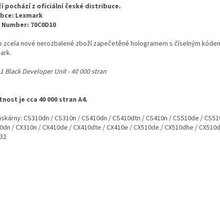
í pochází z oficiální české distribuce.
bce: Lexmark
 Number: 70C0D10
o zcela nové nerozbalené zboží zapečetěné hologramem s číselným kóde
ark.
1 Black Developer Unit - 40 000 stran
tnost je cca 40 000 stran A4.
tiskárny: CS310dn / CS310n / CS410dn / CS410dtn / CS410n / CS510de / CS51
0dn / CX310n / CX410de / CX410dte / CX410e / CX510de / CX510dhe / CX510d
32