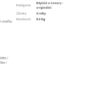
Náplně a tonery -
Kategorie
:
originální
Záruka
:
2 roky
Hmotnost
:
0.3 kg
m značky
0dte /
the /