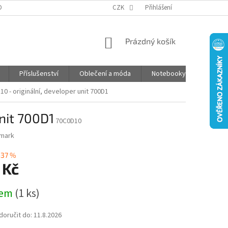
DPR
ČASTO KLADENÉ OTÁZKY
CZK
JAK NAKUPOVAT
Přihlášení
POŠTOVNÉ
NÁKUPNÍ
Prázdný košík
KOŠÍK
Příslušenství
Oblečení a móda
Notebooky
Foto d
0 - originální, developer unit 700D1
nit 700D1
70C0D10
mark
–37 %
 Kč
dem
(1 ks)
oručit do:
11.8.2026