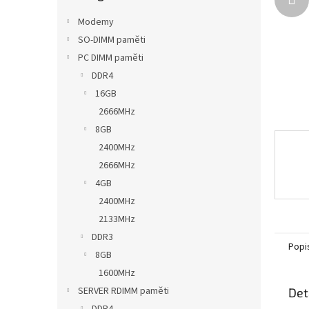
n
e
Modemy
l
SO-DIMM paměti
PC DIMM paměti
DDR4
16GB
2666MHz
8GB
2400MHz
2666MHz
4GB
2400MHz
2133MHz
DDR3
Popi
8GB
1600MHz
SERVER RDIMM paměti
Det