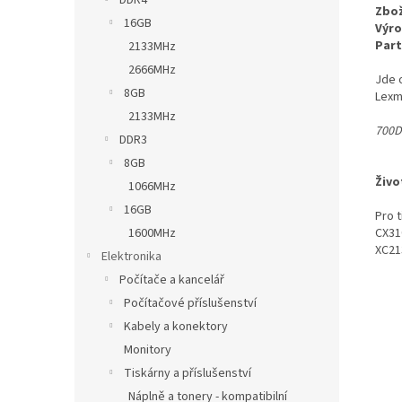
DDR4
Zbož
16GB
Výro
Part
2133MHz
2666MHz
Jde 
8GB
Lexm
2133MHz
700D
DDR3
8GB
Živo
1066MHz
16GB
Pro 
CX31
1600MHz
XC21
Elektronika
Počítače a kancelář
Počítačové příslušenství
Kabely a konektory
Monitory
Tiskárny a příslušenství
Náplně a tonery - kompatibilní