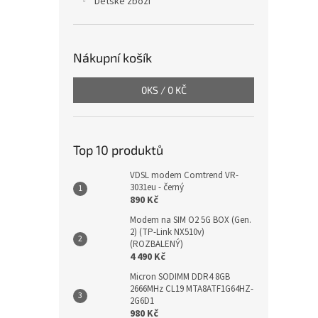
Dětské zboží
Nákupní košík
0
KS /
0 KČ
Top 10 produktů
VDSL modem Comtrend VR-
3031eu - černý
890 Kč
Modem na SIM O2 5G BOX (Gen.
2) (TP-Link NX510v)
(ROZBALENÝ)
4 490 Kč
Micron SODIMM DDR4 8GB
2666MHz CL19 MTA8ATF1G64HZ-
2G6D1
980 Kč