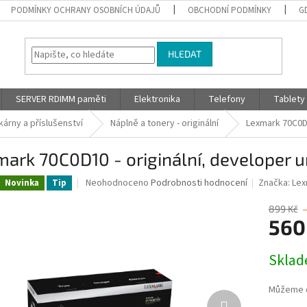
PODMÍNKY OCHRANY OSOBNÍCH ÚDAJŮ
OBCHODNÍ PODMÍNKY
G
HLEDAT
SERVER RDIMM paměti
Elektronika
Telefony
Tablety
kárny a příslušenství
Náplně a tonery - originální
Lexmark 70C0D1
ark 70C0D10 - originální, developer u
Průměrné
Neohodnoceno
Podrobnosti hodnocení
Značka:
Lex
Novinka
Tip
hodnocení
produktu
899 Kč
je
560
0,0
z
Měrná
Skla
5
cena:
hvězdiček.
Můžeme d