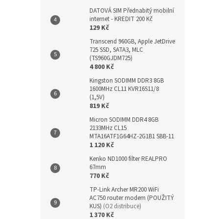
DATOVÁ SIM Přednabitý mobilní
internet - KREDIT 200 Kč
129 Kč
Transcend 960GB, Apple JetDrive
725 SSD, SATA3, MLC
(TS960GJDM725)
4 800 Kč
Kingston SODIMM DDR3 8GB
1600MHz CL11 KVR16S11/8
(1,5V)
819 Kč
Micron SODIMM DDR4 8GB
2133MHz CL15
MTA16ATF1G64HZ-2G1B1 SBB-11
1 120 Kč
Kenko ND1000 filter REALPRO
67mm
770 Kč
TP-Link Archer MR200 WiFi
AC750 router modem (POUŽITÝ
KUS)
(O2 distribuce)
1 370 Kč