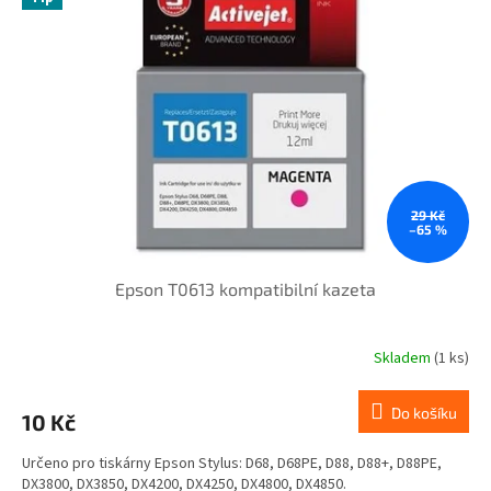
i
r
s
o
p
d
r
u
o
k
d
t
u
ů
k
t
ů
29 Kč
–65 %
Epson T0613 kompatibilní kazeta
Skladem
(1 ks)
Do košíku
10 Kč
Určeno pro tiskárny Epson Stylus: D68, D68PE, D88, D88+, D88PE,
DX3800, DX3850, DX4200, DX4250, DX4800, DX4850.