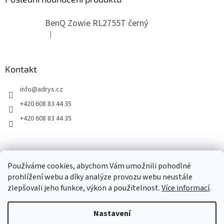
BenQ Zowie RL2755T černý
|
Hodnocení produktu je 5 z 5 hvězdiček.
Kontakt
info
@
adrys.cz
+420 608 83 44 35
+420 608 83 44 35
2019 - 2026 © www.adrys.cz
Používáme cookies, abychom Vám umožnili pohodlné
prohlížení webu a díky analýze provozu webu neustále
zlepšovali jeho funkce, výkon a použitelnost.
Více informací
.
Vytvořil Shoptet
Nastavení