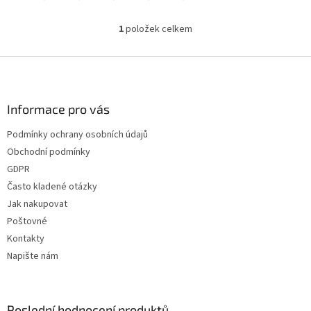
1
položek celkem
O
v
l
Z
á
á
d
p
a
a
Informace pro vás
c
t
í
Podmínky ochrany osobních údajů
í
p
Obchodní podmínky
r
v
GDPR
k
Často kladené otázky
y
Jak nakupovat
v
ý
Poštovné
p
Kontakty
i
Napište nám
s
u
Poslední hodnocení produktů