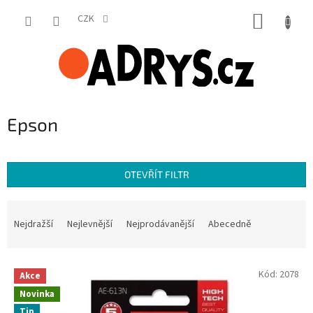
Přejít
NÁKUP
na
CZK
obsah
KOŠÍK
Epson
OTEVŘÍT FILTR
Ř
a
Nejdražší
Nejlevnější
Nejprodávanější
Abecedně
z
e
V
n
Kód:
2078
Akce
ý
í
Novinka
p
p
Tip