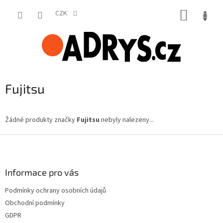
Přejít
NÁKUP
na
CZK
obsah
KOŠÍK
Fujitsu
Žádné produkty značky
Fujitsu
nebyly nalezeny...
Z
á
p
a
Informace pro vás
t
Podmínky ochrany osobních údajů
í
Obchodní podmínky
GDPR