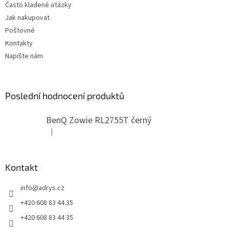
Často kladené otázky
Jak nakupovat
Poštovné
Kontakty
Napište nám
Poslední hodnocení produktů
BenQ Zowie RL2755T černý
|
Hodnocení produktu je 5 z 5 hvězdiček.
Kontakt
info
@
adrys.cz
+420 608 83 44 35
+420 608 83 44 35