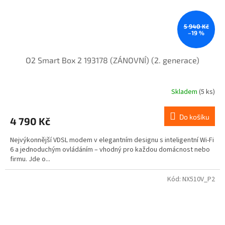
5 940 Kč
–19 %
O2 Smart Box 2 193178 (ZÁNOVNÍ) (2. generace)
Skladem
(5 ks)
Do košíku
4 790 Kč
Nejvýkonnější VDSL modem v elegantním designu s inteligentní Wi-Fi
6 a jednoduchým ovládáním – vhodný pro každou domácnost nebo
firmu. Jde o...
Kód:
NX510V_P2