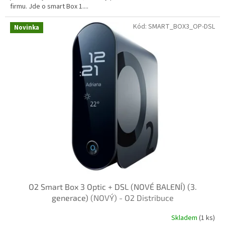
firmu. Jde o smart Box 1....
Kód:
SMART_BOX3_OP-DSL
Novinka
O2 Smart Box 3 Optic + DSL (NOVÉ BALENÍ) (3.
generace)
(NOVÝ) - O2 Distribuce
Skladem
(1 ks)