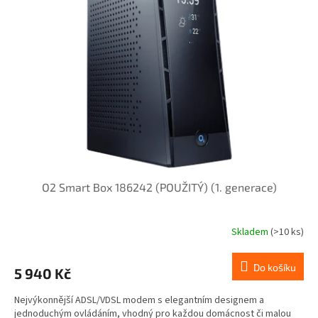
i
r
s
o
p
d
r
u
o
k
d
t
u
ů
k
t
ů
O2 Smart Box 186242 (POUŽITÝ) (1. generace)
Skladem
(>10 ks)
Do košíku
5 940 Kč
Nejvýkonnější ADSL/VDSL modem s elegantním designem a
jednoduchým ovládáním, vhodný pro každou domácnost či malou