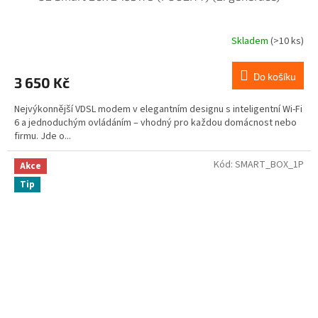
Skladem
(>10 ks)
Do košíku
3 650 Kč
Nejvýkonnější VDSL modem v elegantním designu s inteligentní Wi-Fi
6 a jednoduchým ovládáním – vhodný pro každou domácnost nebo
firmu. Jde o...
Kód:
SMART_BOX_1P
Akce
Tip