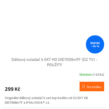
349 Kč
–14 %
Dálkový ovladač k EKT HD DID7006mTF (O2 TV) -
POUŽITÝ
Skladem
(>10 ks)
Do košíku
299 Kč
Originální dálkový ovladač k set-top boxům od O2 EKT HD
DID7006mTF a iP4.tv EVO4-T v2.