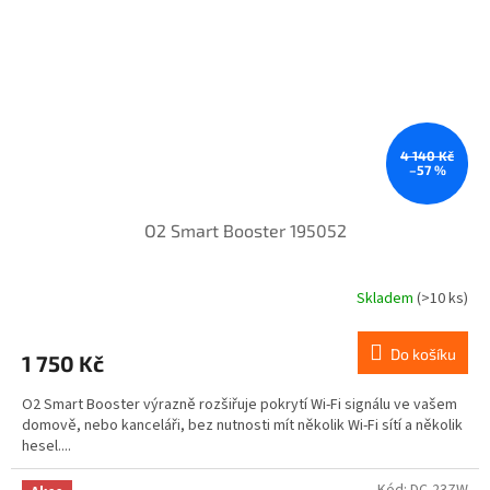
4 140 Kč
–57 %
O2 Smart Booster 195052
Skladem
(>10 ks)
Do košíku
1 750 Kč
O2 Smart Booster výrazně rozšiřuje pokrytí Wi-Fi signálu ve vašem
domově, nebo kanceláři, bez nutnosti mít několik Wi-Fi sítí a několik
hesel....
Kód:
DC-23ZW