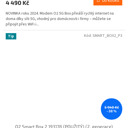
Do košíku
4 490 Kč
NOVINKA roku 2024. Modem O2 5G Box přináší rychlý internet na
doma díky síti 5G, vhodný pro domácnosti i firmy – můžete se
připojit přes WiFi i...
Kód:
SMART_BOX2_P3
Tip
5 940 Kč
–38 %
O2 Smart Box 2 193178 (POUŽITÝ) (2. generace)