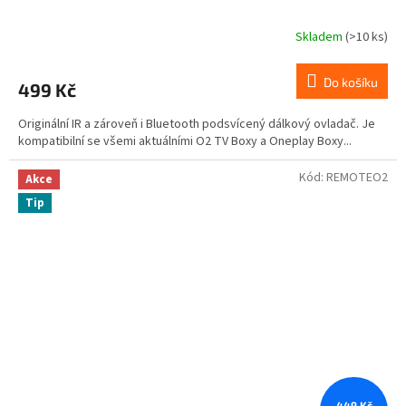
Skladem
(>10 ks)
Do košíku
499 Kč
Originální IR a zároveň i Bluetooth podsvícený dálkový ovladač. Je
kompatibilní se všemi aktuálními O2 TV Boxy a Oneplay Boxy...
Kód:
REMOTEO2
Akce
Tip
449 Kč