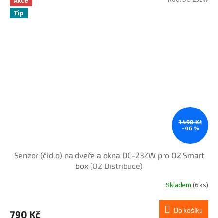
Akce
Tip
1 490 Kč
–46 %
Senzor (čidlo) na dveře a okna DC-23ZW pro O2 Smart
box
(O2 Distribuce)
Skladem
(6 ks)
Do košíku
790 Kč