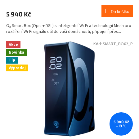
Do košíku
5 940 Kč
O₂ Smart Box (Opic + DSL) s inteligentní Wi-Fi a technologií Mesh pro
rozšíření Wi-Fi signálu dál do vaší domácnosti, připojení přes...
Kód:
SMART_BOX2_P
Akce
Novinka
Tip
Výprodej
5 940 Kč
–19 %