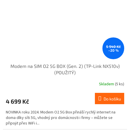
5 940 Kč
–20 %
Modem na SIM O2 5G BOX (Gen. 2) (TP-Link NX510v)
(POUŽITÝ)
Skladem
(5 ks)
Do košíku
4 699 Kč
NOVINKA roku 2024. Modem O2 5G Box přináší rychlý internet na
doma díky síti 5G, vhodný pro domácnosti i firmy – můžete se
připojit přes WiFi i...