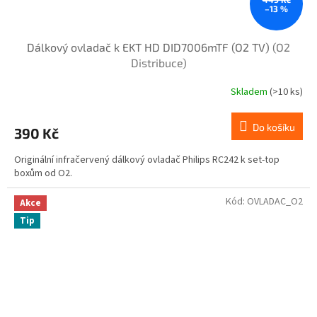
–13 %
Dálkový ovladač k EKT HD DID7006mTF (O2 TV)
(O2
Distribuce)
Skladem
(>10 ks)
Do košíku
390 Kč
Originální infračervený dálkový ovladač Philips RC242 k set-top
boxům od O2.
Kód:
OVLADAC_O2
Akce
Tip