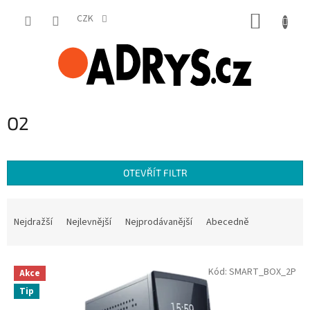
Přejít
NÁKUP
na
CZK
obsah
KOŠÍK
O2
OTEVŘÍT FILTR
Ř
a
Nejdražší
Nejlevnější
Nejprodávanější
Abecedně
z
e
V
n
Kód:
SMART_BOX_2P
Akce
ý
í
Tip
p
p