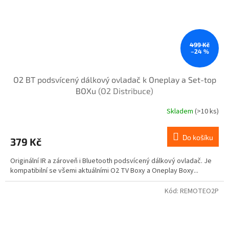
499 Kč
–24 %
O2 BT podsvícený dálkový ovladač k Oneplay a Set-top
BOXu
(O2 Distribuce)
Skladem
(>10 ks)
Do košíku
379 Kč
Originální IR a zároveň i Bluetooth podsvícený dálkový ovladač. Je
kompatibilní se všemi aktuálními O2 TV Boxy a Oneplay Boxy...
Kód:
REMOTEO2P