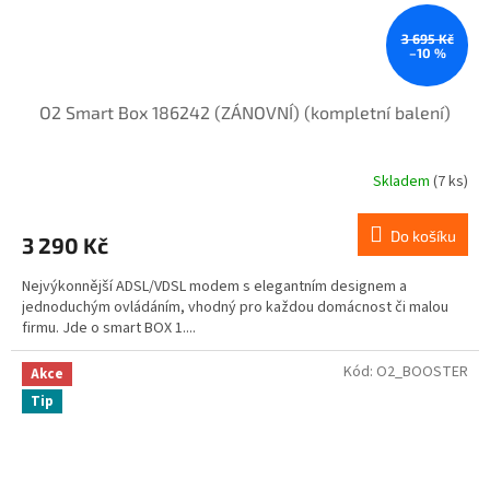
3 695 Kč
–10 %
O2 Smart Box 186242 (ZÁNOVNÍ) (kompletní balení)
Skladem
(7 ks)
Průměrné
hodnocení
produktu
Do košíku
3 290 Kč
je
4,5
Nejvýkonnější ADSL/VDSL modem s elegantním designem a
z
jednoduchým ovládáním, vhodný pro každou domácnost či malou
5
firmu. Jde o smart BOX 1....
hvězdiček.
Kód:
O2_BOOSTER
Akce
Tip