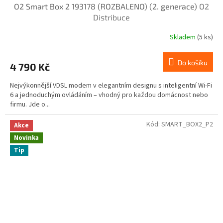
O2 Smart Box 2 193178 (ROZBALENO) (2. generace)
O2
Distribuce
Skladem
(5 ks)
Do košíku
4 790 Kč
Nejvýkonnější VDSL modem v elegantním designu s inteligentní Wi-Fi
6 a jednoduchým ovládáním – vhodný pro každou domácnost nebo
firmu. Jde o...
Kód:
SMART_BOX2_P2
Akce
Novinka
Tip