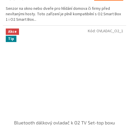
Senzor na okno nebo dveře pro hlídání domova či firmy před
nevítanými hosty. Toto zařízení je plně kompatibilní s O2 Smart Box
1 i O2 Smart Box...
Kód:
OVLADAC_O2_1
Akce
Tip
Bluetooth dálkový ovladač k O2 TV Set-top boxu