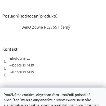
u
Poslední hodnocení produktů
BenQ Zowie RL2755T černý
|
Hodnocení produktu je 5 z 5 hvězdiček.
Kontakt
info
@
adrys.cz
+420 608 83 44 35
+420 608 83 44 35
2019 - 2026 © www.adrys.cz
Používáme cookies, abychom Vám umožnili pohodlné
prohlížení webu a díky analýze provozu webu neustále
zlepšovali jeho funkce, výkon a použitelnost.
Více informací
.