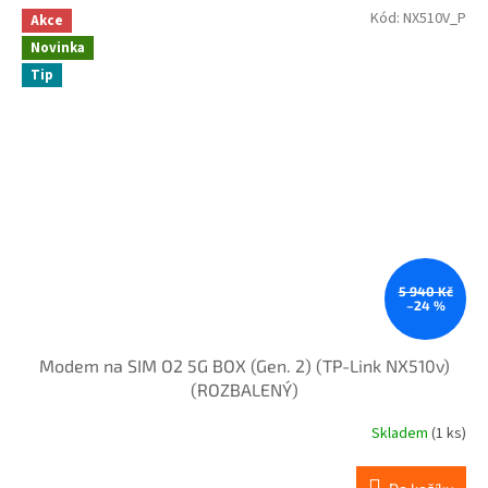
Kód:
NX510V_P
Akce
Novinka
Tip
5 940 Kč
–24 %
Modem na SIM O2 5G BOX (Gen. 2) (TP-Link NX510v)
(ROZBALENÝ)
Skladem
(1 ks)