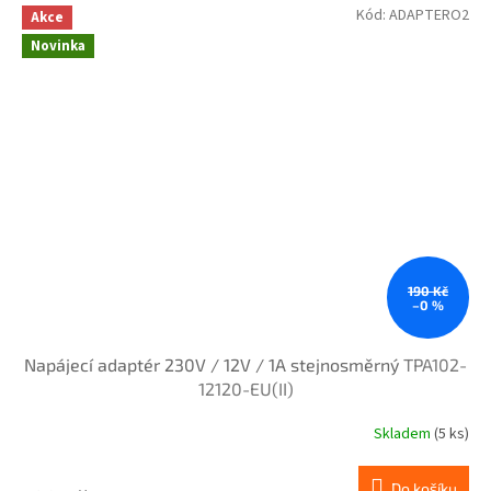
Kód:
ADAPTERO2
Akce
Novinka
190 Kč
–0 %
Napájecí adaptér 230V / 12V / 1A stejnosměrný
TPA102-
12120-EU(II)
Skladem
(5 ks)
Do košíku