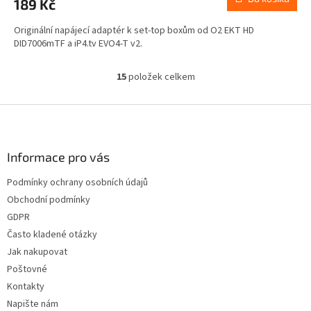
189 Kč
Originální napájecí adaptér k set-top boxům od O2 EKT HD
DID7006mTF a iP4.tv EVO4-T v2.
15
položek celkem
O
v
l
Z
á
á
d
p
a
a
Informace pro vás
c
t
í
Podmínky ochrany osobních údajů
í
p
Obchodní podmínky
r
v
GDPR
k
Často kladené otázky
y
Jak nakupovat
v
ý
Poštovné
p
Kontakty
i
Napište nám
s