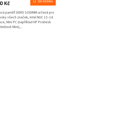
Do košíku
0 Kč
ová paměť DDR5 SODIMM určená pro
oky všech značek, Intel NUC 13.-14.
ce, Mini PC (například HP ProDesk
liteDesk Mini),...
O
v
l
á
d
a
c
í
p
r
v
k
y
v
ý
p