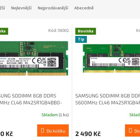
žší
Nejlevnější
Nejprodávanější
Abecedně
Kód:
58002
K
nka
Novinka
Tip
UNG SODIMM 8GB DDR5
SAMSUNG SODIMM 8GB DD
MHz CL46 M425R1GB4BB0-
5600MHz CL46 M425R1GB4
OD
CWMOL
Skladem
(1 ks)
Skla
Do košíku
Do
90 Kč
2 490 Kč