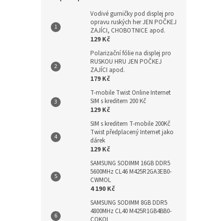
Vodivé gumičky pod displej pro
opravu ruských her JEN POČKEJ
ZAJÍCI, CHOBOTNICE apod.
129 Kč
Polarizační fólie na displej pro
RUSKOU HRU JEN POČKEJ
ZAJÍCI apod.
179 Kč
T-mobile Twist Online Internet
SIM s kreditem 200 Kč
129 Kč
SIM s kreditem T-mobile 200Kč
Twist předplacený Internet jako
dárek
129 Kč
SAMSUNG SODIMM 16GB DDR5
5600MHz CL46 M425R2GA3EB0-
CWMOL
4 190 Kč
SAMSUNG SODIMM 8GB DDR5
4800MHz CL40 M425R1GB4BB0-
CQKOL