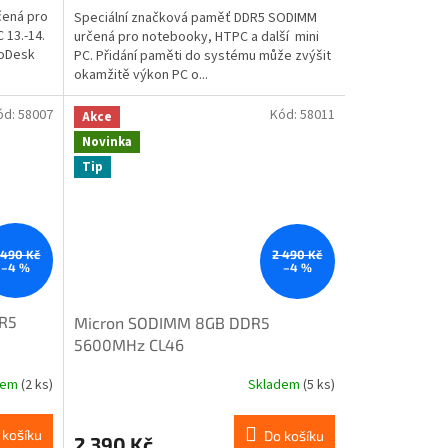
ená pro
Speciální značková paměť DDR5 SODIMM
 13.-14.
určená pro notebooky, HTPC a další mini
roDesk
PC. Přidání paměti do systému může zvýšit
okamžitě výkon PC o...
ód:
58007
Kód:
58011
Akce
Novinka
Tip
 490 Kč
2 490 Kč
–4 %
–4 %
R5
Micron SODIMM 8GB DDR5
5600MHz CL46
MTC4C10163S1SC56BD1
dem
(2 ks)
Skladem
(5 ks)
 košíku
Do košíku
2 390 Kč