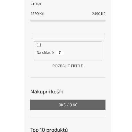
Cena
2390
Kč
2490
Kč
Na skladě
7
ROZBALIT FILTR
Nákupní košík
0
KS /
0 KČ
Top 10 produktů