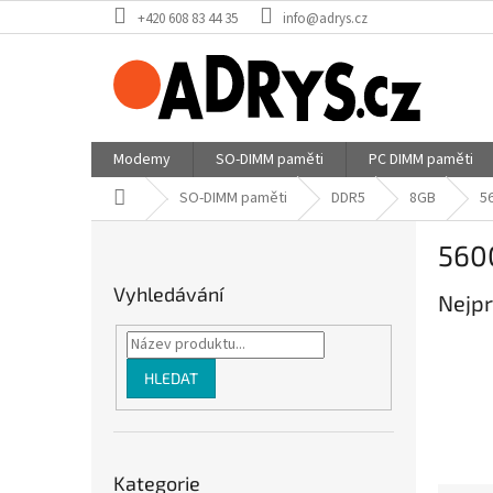
Přejít
+420 608 83 44 35
info@adrys.cz
na
obsah
Modemy
SO-DIMM paměti
PC DIMM paměti
Domů
SO-DIMM paměti
DDR5
8GB
5
P
560
o
s
Vyhledávání
Nejpr
t
r
a
n
HLEDAT
n
í
p
Přeskočit
a
Kategorie
kategorie