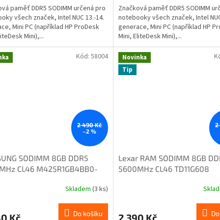
ová paměť DDR5 SODIMM určená pro
Značková paměť DDR5 SODIMM urč
oky všech značek, Intel NUC 13.-14.
notebooky všech značek, Intel NUC
ce, Mini PC (například HP ProDesk
generace, Mini PC (například HP P
liteDesk Mini),...
Mini, EliteDesk Mini),...
Kód:
58004
K
nka
Novinka
Tip
2 490 Kč
2
–2 %
UNG SODIMM 8GB DDR5
Lexar RAM SODIMM 8GB DD
MHz CL46 M425R1GB4BB0-
5600MHz CL46 TD11G608
OL
Skladem
(3 ks)
Skla
Do košíku
Do
40 Kč
2 390 Kč