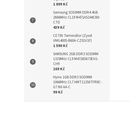
1 899 Kč
Samsung SODIMM DDR4 4GB
2666MHz CL19 M471A5244CB0-
CTD
439 Kč
CETIN Terminátor (Zyxel
VMG4005-B60A-CZ01V1F)
1 590 Kč
SAMSUNG 2GB DDR3 SODIMM
1333MHz CL9 M471B5673EH1-
CH9
169 Kč
Hynix 1GB DDR3 SODIMM
1066MHz CL7 HMT112S6TFR8C-
G7 N0 AA-C
99 Kč
Z
á
p
a
t