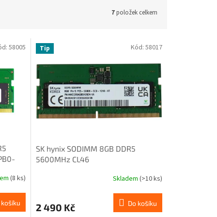
7
položek celkem
ód:
58005
Kód:
58017
Tip
R5
SK hynix SODIMM 8GB DDR5
PB0-
5600MHz CL46
HMCG66AGBSA092N
dem
(8 ks)
Skladem
(>10 ks)
 košíku
Do košíku
2 490 Kč