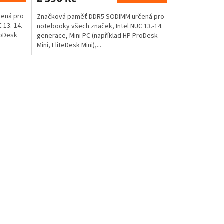
ená pro
Značková paměť DDR5 SODIMM určená pro
 13.-14.
notebooky všech značek, Intel NUC 13.-14.
roDesk
generace, Mini PC (například HP ProDesk
Mini, EliteDesk Mini),...