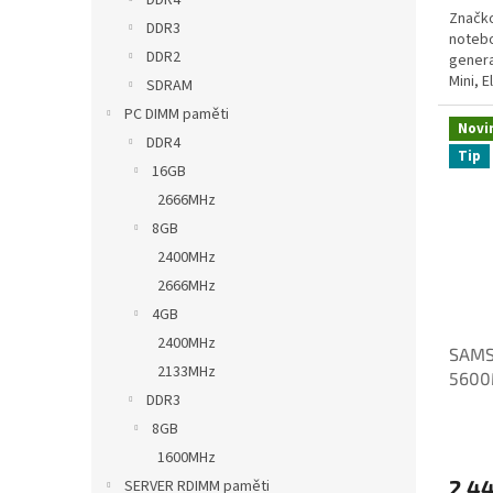
DDR4
Značk
DDR3
notebo
DDR2
genera
Mini, E
SDRAM
PC DIMM paměti
Novi
DDR4
Tip
16GB
2666MHz
8GB
2400MHz
2666MHz
4GB
2400MHz
SAMS
2133MHz
5600
DDR3
CWM
8GB
1600MHz
2 4
SERVER RDIMM paměti