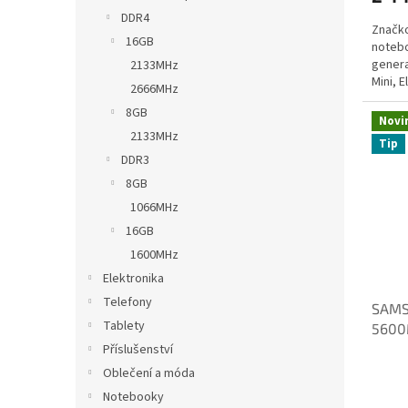
DDR4
Značk
16GB
notebo
genera
2133MHz
Mini, E
2666MHz
8GB
Novi
2133MHz
Tip
DDR3
8GB
1066MHz
16GB
1600MHz
Elektronika
Telefony
SAMS
Tablety
5600
CWM
Příslušenství
Oblečení a móda
Notebooky