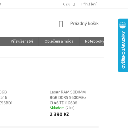
DPR
ČASTO KLADENÉ OTÁZKY
CZK
JAK NAKUPOVAT
Přihlášení
POŠTOVNÉ
NÁKUPNÍ
Prázdný košík
KOŠÍK
Příslušenství
Oblečení a móda
Notebooky
Foto d
 8GB
Lexar RAM SODIMM
CL46
8GB DDR5 5600MHz
C56BD1
CL46 TD11G608
Skladem
(2 ks)
2 390 Kč