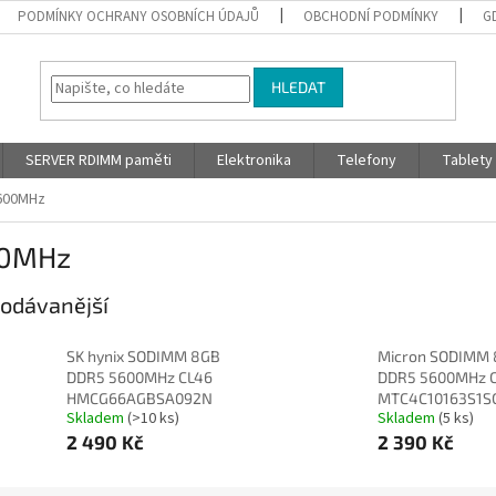
PODMÍNKY OCHRANY OSOBNÍCH ÚDAJŮ
OBCHODNÍ PODMÍNKY
G
HLEDAT
SERVER RDIMM paměti
Elektronika
Telefony
Tablety
600MHz
0MHz
odávanější
SK hynix SODIMM 8GB
Micron SODIMM
DDR5 5600MHz CL46
DDR5 5600MHz 
HMCG66AGBSA092N
MTC4C10163S1S
Skladem
(>10 ks)
Skladem
(5 ks)
2 490 Kč
2 390 Kč