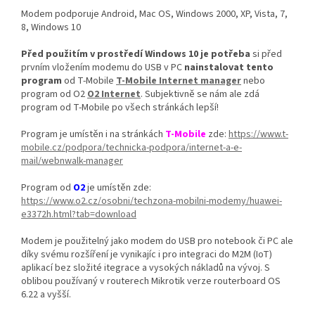
Modem podporuje Android, Mac OS, Windows 2000, XP, Vista, 7,
8, Windows 10
Před použitím v prostředí Windows 10
je potřeba
si před
prvním vložením modemu do USB v PC
nainstalovat tento
program
od T-Mobile
T-Mobile Internet manager
nebo
program od O2
O2 Internet
. Subjektivně se nám ale zdá
program od T-Mobile po všech stránkách lepší!
Program je umístěn i na stránkách
T-Mobile
zde:
https://www.t-
mobile.cz/podpora/technicka-podpora/internet-a-e-
mail/webnwalk-manager
Program od
O2
je umístěn zde:
https://www.o2.cz/osobni/techzona-mobilni-modemy/huawei-
e3372h.html?tab=download
Modem je použitelný jako modem do USB pro notebook či PC ale
díky svému rozšíření je vynikajíc i pro integraci do M2M (IoT)
aplikací bez složité itegrace a vysokých nákladů na vývoj. S
oblibou používaný v routerech Mikrotik verze routerboard OS
6.22 a vyšší.