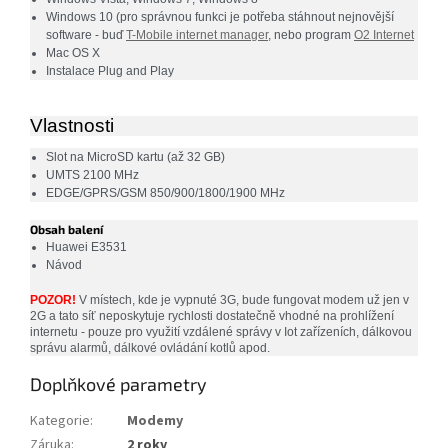
Windows 10 (pro správnou funkci je potřeba stáhnout nejnovější
software - buď
T-Mobile internet manager
, nebo program
O2 Internet
Mac OS X
Instalace Plug and Play
Vlastnosti
Slot na MicroSD kartu (až 32 GB)
UMTS 2100 MHz
EDGE/GPRS/GSM 850/900/1800/1900 MHz
Obsah balení
Huawei E3531
Návod
POZOR!
V místech, kde je vypnuté 3G, bude fungovat modem už jen v
2G a tato síť neposkytuje rychlosti dostatečně vhodné na prohlížení
internetu - pouze pro využití vzdálené správy v Iot zařízeních, dálkovou
správu alarmů, dálkové ovládání kotlů apod.
Doplňkové parametry
Kategorie
:
Modemy
Záruka
:
2 roky