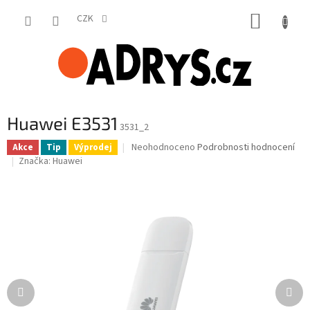
Přejít
NÁKUP
na
CZK
obsah
KOŠÍK
Huawei E3531
3531_2
Průměrné
Neohodnoceno
Podrobnosti hodnocení
Akce
Tip
Výprodej
hodnocení
Značka:
Huawei
produktu
je
0,0
z
5
hvězdiček.