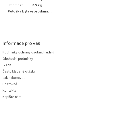
Hmotnost
:
0.5 kg
Položka byla vyprodána…
Z
á
p
a
Informace pro vás
t
Podmínky ochrany osobních údajů
í
Obchodní podmínky
GDPR
Často kladené otázky
Jak nakupovat
Poštovné
Kontakty
Napište nám