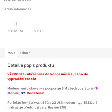
Detailní informace
ZEPTAT SE
SDÍLET
Popis
Diskuze
Detailní popis produktu
VÝPRODEJ - Akční cena do konce měsíce, nebo do
vyprodání zásob!
Modem není blokovaný a podporuje SIM všech operátorů -
T-
Mobile
,
O2
i
Vodafone
!
Perfektní levný a kvalitní 3G a 2G USB modem - typ: E3531s-2
(nahrazuje předchozí verzi Huawei E303)