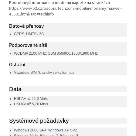
Podrobnější informace o modemu najdete na stránkách
https://www.o2.cz/osobni/techzona-mobilni-modemy/huawei-
e3531.html?tab=techinfo
Datové přenosy
GPRS, UMTS / 3G
Podporované sítě
WCDMA 2100 MHz; GSM 850/900/1800/1900 MHz
Ostatní
Vyžaduje SIM (klasický velký formát)
Data
HSPA+ až 21,6 Mb/s
HSUPA až 5,76 Mb/s
Systémové požadavky
Windows 2000 SP4, Windows XP SP2
Windows Vista, Windows 7, Windows 8