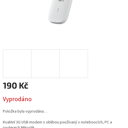
190 Kč
Měrná
Vyprodáno
cena:
Položka byla vyprodána…
Kvalitní 3G USB modem s oblibou používaný v noteboocích, PC a
routerech Mikrotik.