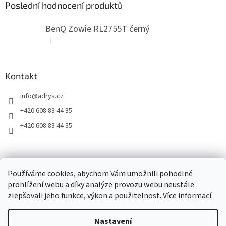
Poslední hodnocení produktů
BenQ Zowie RL2755T černý
|
Hodnocení produktu je 5 z 5 hvězdiček.
Kontakt
info
@
adrys.cz
+420 608 83 44 35
+420 608 83 44 35
2019 - 2026 © www.adrys.cz
Používáme cookies, abychom Vám umožnili pohodlné
prohlížení webu a díky analýze provozu webu neustále
zlepšovali jeho funkce, výkon a použitelnost.
Více informací
.
Vytvořil Shoptet
Nastavení