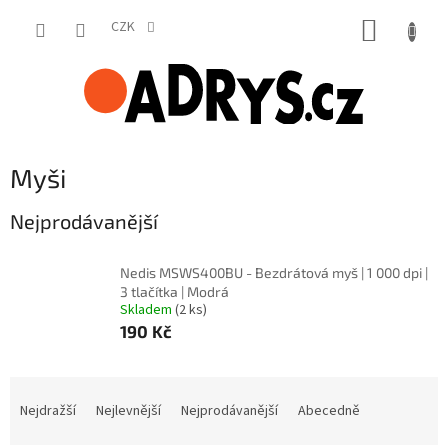
Přejít
NÁKUP
na
CZK
obsah
KOŠÍK
Myši
Nejprodávanější
Nedis MSWS400BU - Bezdrátová myš | 1 000 dpi |
3 tlačítka | Modrá
Skladem
(2 ks)
190 Kč
Ř
a
Nejdražší
Nejlevnější
Nejprodávanější
Abecedně
z