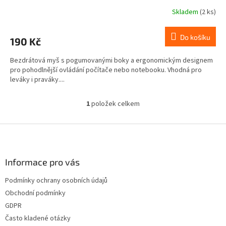
Skladem
(2 ks)
Do košíku
190 Kč
Bezdrátová myš s pogumovanými boky a ergonomickým designem
pro pohodlnější ovládání počítače nebo notebooku. Vhodná pro
leváky i praváky....
1
položek celkem
O
v
l
Z
á
á
d
p
a
a
Informace pro vás
c
t
í
Podmínky ochrany osobních údajů
í
p
Obchodní podmínky
r
v
GDPR
k
Často kladené otázky
y