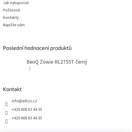
Jak nakupovat
v
ý
Poštovné
p
Kontakty
i
Napište nám
s
u
Poslední hodnocení produktů
BenQ Zowie RL2755T černý
|
Hodnocení produktu je 5 z 5 hvězdiček.
Kontakt
info
@
adrys.cz
+420 608 83 44 35
+420 608 83 44 35