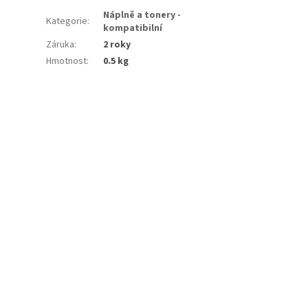
Náplně a tonery -
Kategorie
:
kompatibilní
Záruka
:
2 roky
Hmotnost
:
0.5 kg