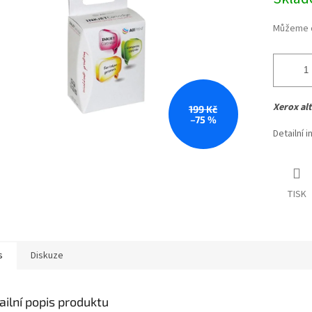
cena:
hvězdiček.
Můžeme d
Xerox al
199 Kč
–75 %
Detailní 
TISK
s
Diskuze
ailní popis produktu