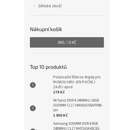
Dětské zboží
Nákupní košík
0
KS /
0 KČ
Top 10 produktů
Polarizační fólie na displej pro
RUSKOU HRU JEN POČKEJ
ZAJÍCI apod.
179 Kč
SK hynix DDR4 2400MHz 16GB
SODIMM CL17 HMA82GS6AFR8N-
UH
1 950 Kč
Samsung SODIMM DDR4 8GB
2400MHz CL17 M471A1K43CB1-