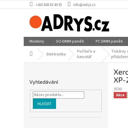
Přejít
+420 608 83 44 35
info@adrys.cz
na
obsah
Modemy
SO-DIMM paměti
PC DIMM paměti
Počítače a
Tiskárny 
Domů
Elektronika
kancelář
příslušen
P
Xero
o
s
XP-2
Vyhledávání
t
3530
r
Akce
a
n
HLEDAT
n
í
p
Přeskočit