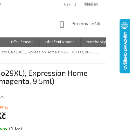
DPR
ČASTO KLADENÉ OTÁZKY
CZK
JAK NAKUPOVAT
Přihlášení
POŠTOVNÉ
NÁKUPNÍ
Prázdný košík
KOŠÍK
Příslušenství
Oblečení a móda
Notebooky
Foto d
(T2993, No29XL), Expression Home XP-235, XP-332, XP-335,
 No29XL), Expression Home
(magenta, 9,5ml)
ox
75 %
Kč
dem
(1 ks)