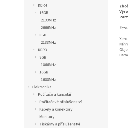
DDR4
Zbož
Výro
16GB
Part
2133MHz
2666MHz
Xero
8GB
Xerox
2133MHz
Náhr
Obje
DDR3
Barv
8GB
1066MHz
16GB
1600MHz
Elektronika
Počítače a kancelář
Počítačové příslušenství
Kabely a konektory
Monitory
Tiskárny a příslušenství