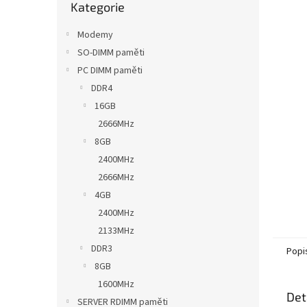
a
Kategorie
kategorie
n
e
Modemy
l
SO-DIMM paměti
PC DIMM paměti
DDR4
16GB
2666MHz
8GB
2400MHz
2666MHz
4GB
2400MHz
2133MHz
DDR3
Popi
8GB
1600MHz
Det
SERVER RDIMM paměti