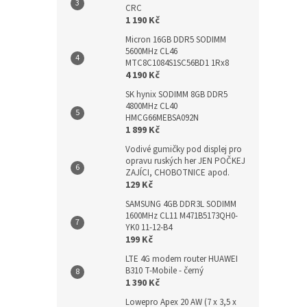
CRC
1 190 Kč
Micron 16GB DDR5 SODIMM
5600MHz CL46
MTC8C1084S1SC56BD1 1Rx8
4 190 Kč
SK hynix SODIMM 8GB DDR5
4800MHz CL40
HMCG66MEBSA092N
1 899 Kč
Vodivé gumičky pod displej pro
opravu ruských her JEN POČKEJ
ZAJÍCI, CHOBOTNICE apod.
129 Kč
SAMSUNG 4GB DDR3L SODIMM
1600MHz CL11 M471B5173QH0-
YK0 11-12-B4
199 Kč
LTE 4G modem router HUAWEI
B310 T-Mobile - černý
1 390 Kč
Lowepro Apex 20 AW (7 x 3,5 x