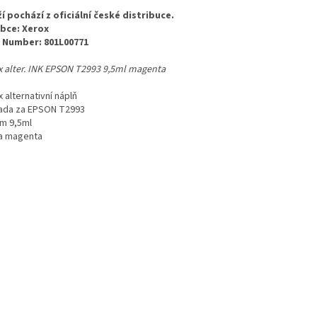
í pochází z oficiální české distribuce.
bce: Xerox
 Number: 801L00771
x alter. INK EPSON T2993 9,5ml magenta
 alternativní náplň
ada za EPSON T2993
m 9,5ml
a magenta