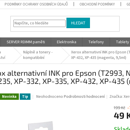
PODMÍNKY OCHRANY OSOBNÍCH ÚDAJŮ
OBCHODNÍ PODMÍNKY
G
HLEDAT
SERVER RDIMM paměti
Elektronika
Telefony
Tablety
a
Náplně a tonery -
Xerox alternativní INK pro Epson 
ství
kompatibilní
XP-432, XP-435 (magenta, 9,5ml)
x alternativní INK pro Epson (T2993,
35, XP-332, XP-335, XP-432, XP-435 
Průměrné
Neohodnoceno
Podrobnosti hodnocení
Značka:
Xer
Novinka
Tip
hodnocení
produktu
199 Kč
–
je
49 
0,0
z
Měrná
Skla
5