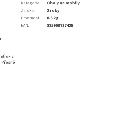
Kategorie
:
Obaly na mobily
Záruka
:
2 roky
Hmotnost
:
0.5 kg
EAN
:
885909787425
m
nitřek z
. Přesně