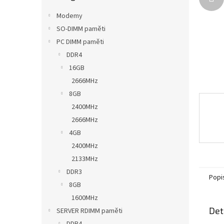
n
e
Modemy
l
SO-DIMM paměti
PC DIMM paměti
DDR4
16GB
2666MHz
8GB
2400MHz
2666MHz
4GB
2400MHz
2133MHz
DDR3
Popi
8GB
1600MHz
Det
SERVER RDIMM paměti