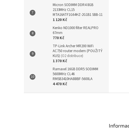
Micron SODIMM DDR4 8GB
2133MHz CL15
MTA16ATF1G64HZ-2G1B1 SBB-11
1 120 Kč
Kenko ND1000 filter REALPRO
67mm
770 Kč
TP-Link Archer MR200 WiFi
AC750 router modem (POUŽITÝ
KUS)
(O2 distribuce)
1 370 Kč
Ramaxel 16GB DDR5 SODIMM
5600MHz CL46
RMSB3410HA88IBF-5600LA
4 470 Kč
Z
á
p
a
t
Informac
í