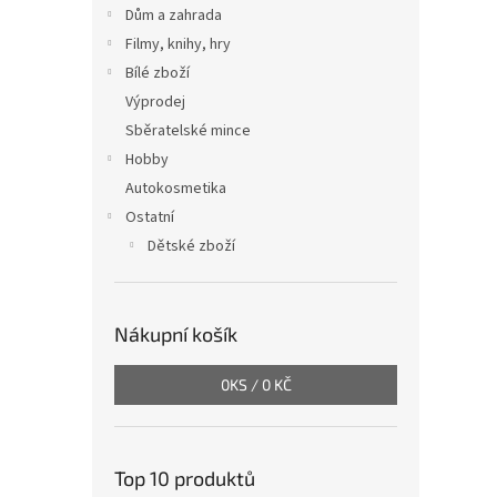
Dům a zahrada
Filmy, knihy, hry
Bílé zboží
Výprodej
Sběratelské mince
Hobby
Autokosmetika
Ostatní
Dětské zboží
Nákupní košík
0
KS /
0 KČ
Top 10 produktů