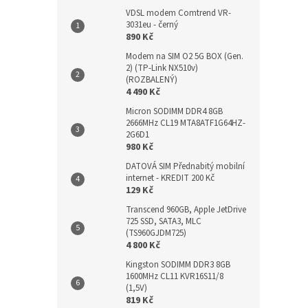
VDSL modem Comtrend VR-
3031eu - černý
890 Kč
Modem na SIM O2 5G BOX (Gen.
2) (TP-Link NX510v)
(ROZBALENÝ)
4 490 Kč
Micron SODIMM DDR4 8GB
2666MHz CL19 MTA8ATF1G64HZ-
2G6D1
980 Kč
DATOVÁ SIM Přednabitý mobilní
internet - KREDIT 200 Kč
129 Kč
Transcend 960GB, Apple JetDrive
725 SSD, SATA3, MLC
(TS960GJDM725)
4 800 Kč
Kingston SODIMM DDR3 8GB
1600MHz CL11 KVR16S11/8
(1,5V)
819 Kč