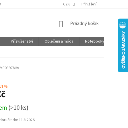
DPR
ČASTO KLADENÉ OTÁZKY
CZK
JAK NAKUPOVAT
Přihlášení
POŠTOVNÉ
NÁKUPNÍ
Prázdný košík
KOŠÍK
Příslušenství
Oblečení a móda
Notebooky
Foto d
MF039ZM/A
61 %
Kč
dem
(>10 ks)
oručit do:
11.8.2026