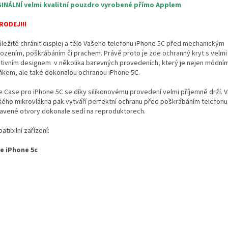
INÁLNÍ velmi kvalitní pouzdro vyrobené přímo Applem
ODEJ!!!
ůležité chránit displej a tělo Vašeho telefonu iPhone 5C před mechanickým
ozením, poškrábáním či prachem. Právě proto je zde ochranný kryt s velmi
ktivním designem v několika barevných provedeních, který je nejen módní
ňkem, ale také dokonalou ochranou iPhone 5C.
e Case pro iPhone 5C se díky silikonovému provedení velmi příjemně drží. V
ého mikrovlákna pak vytváří perfektní ochranu před poškrábáním telefonu
ravené otvory dokonale sedí na reproduktorech.
tibilní zařízení:
e iPhone 5c