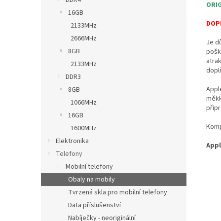
DDR4
ORIG
16GB
DOPR
2133MHz
2666MHz
Je d
8GB
pošk
atra
2133MHz
dopl
DDR3
Appl
8GB
měkk
1066MHz
přip
16GB
Kompa
1600MHz
Elektronika
Appl
Telefony
Mobilní telefony
Obaly na mobily
Tvrzená skla pro mobilní telefony
Data příslušenství
Nabíječky - neoriginální