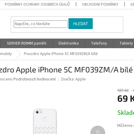
PODMÍNKY OCHRANY OSOBNÍCH ÚDAJŮ
OBCHODNÍ PODMÍNKY
G
HLEDAT
SERVER RDIMM paměti
Elektronika
Telefony
Tablety
 mobily
Pouzdro Apple iPhone 5C MF039ZM/A bílé
zdro Apple iPhone 5C MF039ZM/A bílé
né
noceno
Podrobnosti hodnocení
Značka:
Apple
ní
u
181 Kč
–
69 
Měrná
Skla
cena:
ek.
Můžeme d