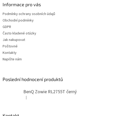
a
Informace pro vás
t
Podmínky ochrany osobních údajů
í
Obchodní podmínky
GDPR
Často kladené otázky
Jak nakupovat
Poštovné
Kontakty
Napište nám
Poslední hodnocení produktů
BenQ Zowie RL2755T černý
|
Hodnocení produktu je 5 z 5 hvězdiček.
Kontakt