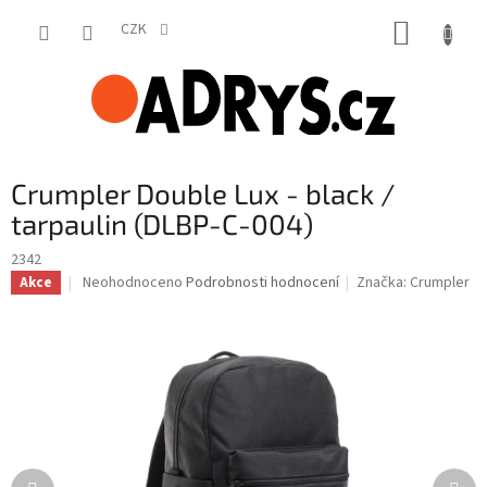
Přejít
NÁKUP
na
CZK
obsah
KOŠÍK
Crumpler Double Lux - black /
tarpaulin (DLBP-C-004)
2342
Průměrné
Neohodnoceno
Podrobnosti hodnocení
Značka:
Crumpler
Akce
hodnocení
produktu
je
0,0
z
5
hvězdiček.