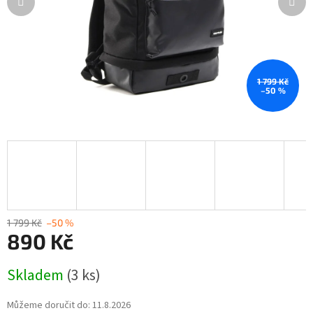
1 799 Kč
–50 %
1 799 Kč
–50 %
890 Kč
Měrná
Skladem
(3 ks)
cena:
Můžeme doručit do:
11.8.2026