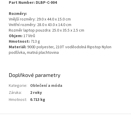
Part Number: DLBP-C-004
Rozměry:
Vnější rozměry: 29.0 x 44.0 x 15.0 cm
Vnitřní rozměry: 28.0 x 43.0 x 14.0 cm
Rozměr laptop pouzdra: 25.0 x 35.5 x 2.5 cm
Objem:
17 litrů
Hmotnost:
713 g
Materiál:
900D polyester, 210T voděodolná Ripstop Nylon
podšívka, matná plachtovina
Doplňkové parametry
Kategorie
:
Oblečení a móda
Záruka
:
2 roky
Hmotnost
:
0.713 kg
Z
á
p