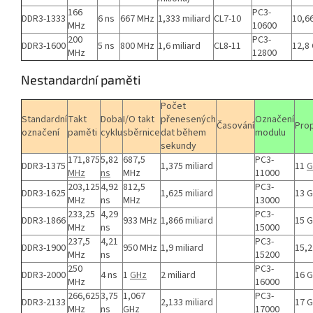
166
PC3-
DDR3-1333
6 ns
667 MHz
1,333 miliard
CL7-10
10,6
MHz
10600
200
PC3-
DDR3-1600
5 ns
800 MHz
1,6 miliard
CL8-11
12,8
MHz
12800
Nestandardní paměti
Počet
Standardní
Takt
Doba
I/O takt
přenesených
Označení
Časování
Pro
označení
paměti
cyklu
sběrnice
dat během
modulu
sekundy
171,875
5,82
687,5
PC3-
DDR3-1375
1,375 miliard
11
G
MHz
ns
MHz
11000
203,125
4,92
812,5
PC3-
DDR3-1625
1,625 miliard
13 
MHz
ns
MHz
13000
233,25
4,29
PC3-
DDR3-1866
933 MHz
1,866 miliard
15 
MHz
ns
15000
237,5
4,21
PC3-
DDR3-1900
950 MHz
1,9 miliard
15,2
MHz
ns
15200
250
PC3-
DDR3-2000
4 ns
1
GHz
2 miliard
16 
MHz
16000
266,625
3,75
1,067
PC3-
DDR3-2133
2,133 miliard
17 
MHz
ns
GHz
17000