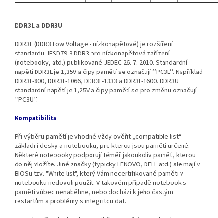
DDR3L a DDR3U
DDR3L (DDR3 Low Voltage - nízkonapětové) je rozšíření
standardu JESD79-3 DDR3 pro nízkonapětová zařízení
(notebooky, atd.) publikované JEDEC 26. 7. 2010. Standardní
napětí DDR3L je 1,35V a čipy pamětí se označují ’’PC3L’’. Například
DDR3L‐800, DDR3L‐1066, DDR3L‐1333 a DDR3L‐1600. DDR3U
standardní napětí je 1,25V a čipy pamětí se pro změnu označují
’’PC3U’’.
Kompatibilita
Při výběru pamětí je vhodné vždy ověřit „compatible list“
základní desky a notebooku, pro kterou jsou paměti určené.
Některé notebooky podporují téměř jakoukoliv paměť, kterou
do něj vložíte. Jiné značky (typicky LENOVO, DELL atd.) ale mají v
BIOSu tzv. "White list", který Vám necertifikované paměti v
notebooku nedovolí použít. V takovém případě notebook s
pamětí vůbec nenaběhne, nebo dochází k jeho častým
restartům a problémy s integritou dat.