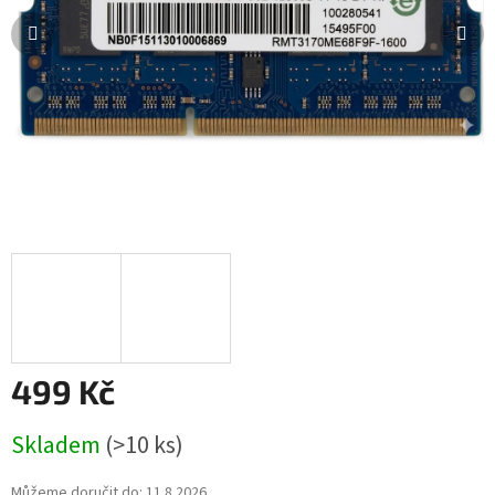
499 Kč
Měrná
Skladem
(>10 ks)
cena:
Můžeme doručit do:
11.8.2026