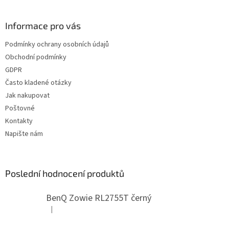
á
p
a
Informace pro vás
t
Podmínky ochrany osobních údajů
í
Obchodní podmínky
GDPR
Často kladené otázky
Jak nakupovat
Poštovné
Kontakty
Napište nám
Poslední hodnocení produktů
BenQ Zowie RL2755T černý
|
Hodnocení produktu je 5 z 5 hvězdiček.