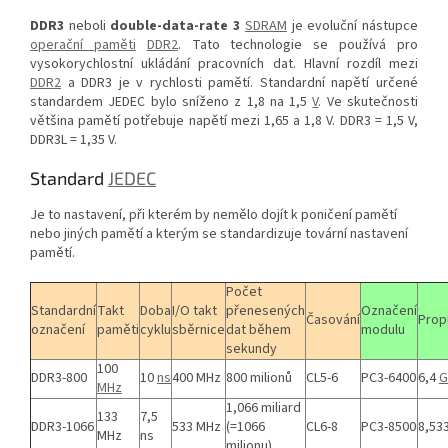
DDR3
neboli
double-data-rate 3
SDRAM
je evoluční nástupce
operační paměti
DDR2
. Tato technologie se používá pro
vysokorychlostní ukládání pracovních dat. Hlavní rozdíl mezi
DDR2
a DDR3 je v rychlosti pamětí. Standardní napětí určené
standardem JEDEC bylo sníženo z 1,8 na 1,5
V
. Ve skutečnosti
většina pamětí potřebuje napětí mezi 1,65 a 1,8 V. DDR3 = 1,5 V,
DDR3L = 1,35 V.
Standard
JEDEC
Je to nastavení, při kterém by nemělo dojít k poničení pamětí
nebo jiných pamětí a kterým se standardizuje tovární nastavení
pamětí.
Počet
Standardní
Takt
Doba
I/O takt
přenesených
Označení
Časování
Prop
označení
paměti
cyklu
sběrnice
dat během
modulu
sekundy
100
DDR3-800
10
ns
400 MHz
800 milionů
CL5-6
PC3-6400
6,4
G
MHz
1,066 miliard
133
7,5
DDR3-1066
533 MHz
(=1066
CL6-8
PC3-8500
8,53
MHz
ns
milionu)