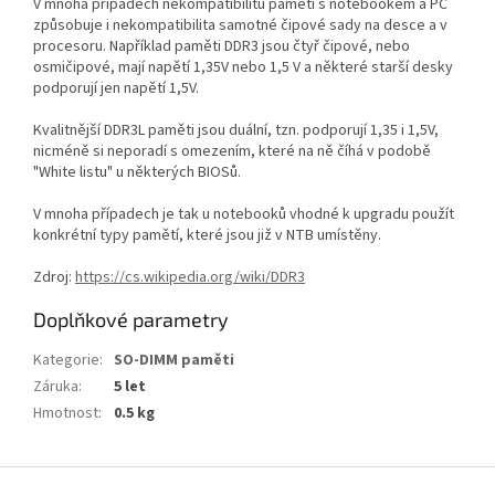
V mnoha případech nekompatibilitu pamětí s notebookem a PC
způsobuje i nekompatibilita samotné čipové sady na desce a v
procesoru. Například paměti DDR3 jsou čtyř čipové, nebo
osmičipové, mají napětí 1,35V nebo 1,5 V a některé starší desky
podporují jen napětí 1,5V.
Kvalitnější DDR3L paměti jsou duální, tzn. podporují 1,35 i 1,5V,
nicméně si neporadí s omezením, které na ně číhá v podobě
"White listu" u některých BIOSů.
V mnoha případech je tak u notebooků vhodné k upgradu použít
konkrétní typy pamětí, které jsou již v NTB umístěny.
Zdroj:
https://cs.wikipedia.org/wiki/DDR3
Doplňkové parametry
Kategorie
:
SO-DIMM paměti
Záruka
:
5 let
Hmotnost
:
0.5 kg
Z