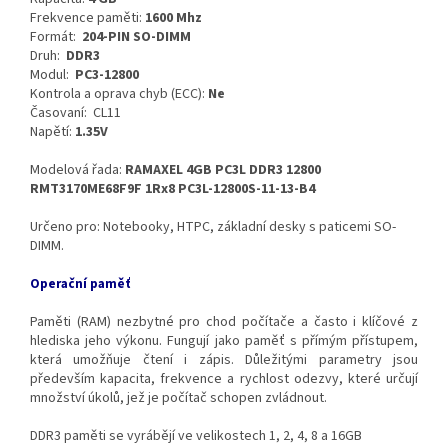
Frekvence paměti:
1600 Mhz
Formát:
204-PIN SO-DIMM
Druh:
DDR3
Modul:
PC3-12800
Kontrola a oprava chyb (ECC):
Ne
Časovaní: CL11
Napětí:
1.35V
Modelová řada:
RAMAXEL 4GB PC3L DDR3 12800
RMT3170ME68F9F 1Rx8 PC3L-12800S-11-13-B4
Určeno pro: Notebooky, HTPC, základní desky s paticemi SO-
DIMM.
Operační paměť
Paměti (RAM) nezbytné pro chod počítače a často i klíčové z
hlediska jeho výkonu. Fungují jako paměť s přímým přístupem,
která umožňuje čtení i zápis. Důležitými parametry jsou
především kapacita, frekvence a rychlost odezvy, které určují
množství úkolů, jež je počítač schopen zvládnout.
DDR3 paměti se vyrábějí ve velikostech 1, 2, 4, 8 a 16GB