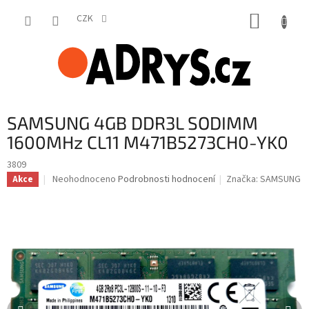
Přejít
NÁKUP
na
CZK
obsah
KOŠÍK
SAMSUNG 4GB DDR3L SODIMM
1600MHz CL11 M471B5273CH0-YK0
3809
Průměrné
Neohodnoceno
Podrobnosti hodnocení
Značka:
SAMSUNG
Akce
hodnocení
produktu
je
0,0
z
5
hvězdiček.