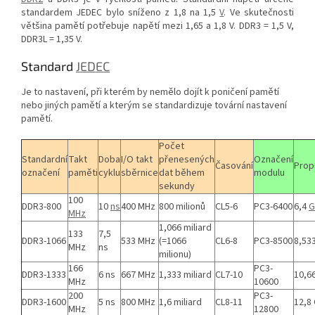
standardem JEDEC bylo sníženo z 1,8 na 1,5
V
. Ve skutečnosti
většina pamětí potřebuje napětí mezi 1,65 a 1,8 V. DDR3 = 1,5 V,
DDR3L = 1,35 V.
Standard
JEDEC
Je to nastavení, při kterém by nemělo dojít k poničení pamětí
nebo jiných pamětí a kterým se standardizuje tovární nastavení
pamětí.
Počet
Standardní
Takt
Doba
I/O takt
přenesených
Označení
Časování
Prop
označení
paměti
cyklu
sběrnice
dat během
modulu
sekundy
100
DDR3-800
10
ns
400 MHz
800 milionů
CL5-6
PC3-6400
6,4
G
MHz
1,066 miliard
133
7,5
DDR3-1066
533 MHz
(=1066
CL6-8
PC3-8500
8,53
MHz
ns
milionu)
166
PC3-
DDR3-1333
6 ns
667 MHz
1,333 miliard
CL7-10
10,6
MHz
10600
200
PC3-
DDR3-1600
5 ns
800 MHz
1,6 miliard
CL8-11
12,8
MHz
12800