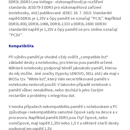
DDR3L (DDR3 Low Voltage - nízkonapětové) je rozšíření
standardu JESD79-3 DDR3 pro nízkonapětová zařízení
(notebooky, atd.) publikované JEDEC 26. 7. 2010. Standardní
napětí DDR3L je 1,35V a čipy pamětí se označují ’’PC3L’’. Například
DDR3L‐800, DDR3L‐1066, DDR3L‐1333 a DDR3L‐1600. DDR3U
standardní napětí je 1,25V a čipy pamětí se pro změnu označují
’’PC3U’’.
Kompatibilita
Při výběru pamětí je vhodné vždy ověřit „compatible list“
základní desky a notebooku, pro kterou jsou paměti určené.
Některé notebooky podporují téměř jakoukoliv paměť, kterou
do něj vložíte. Jiné značky (typicky LENOVO, DELL atd.) ale mají v
BIOSu tzv. "White list", který Vám necertifikované paměti v
notebooku nedovolí použít. V takovém případě notebook s
pamětí vůbec nenaběhne, nebo dochází k jeho častým
restartům a problémy s integritou dat.
V mnoha případech nekompatibilitu pamětí s notebookem a PC
způsobuje i nekompatibilita samotné čipové sady na desce a v
procesoru. Například paměti DDR3 jsou čtyř čipové, nebo
osmičipové, mají napětí 1,35V nebo 1,5 V a některé starší desky
podporují jen napětí 1,5V.