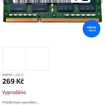
499 Kč
–46 %
499 Kč
–46 %
269 Kč
Měrná
Vyprodáno
cena:
Položka byla vyprodána…