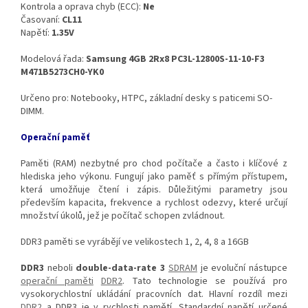
Kontrola a oprava chyb (ECC):
Ne
Časovaní:
CL11
Napětí:
1.35V
Modelová řada:
Samsung 4GB 2Rx8 PC3L-12800S-11-10-F3
M471B5273CH0-YK0
Určeno pro: Notebooky, HTPC, základní desky s paticemi SO-
DIMM.
Operační paměť
Paměti (RAM) nezbytné pro chod počítače a často i klíčové z
hlediska jeho výkonu. Fungují jako paměť s přímým přístupem,
která umožňuje čtení i zápis. Důležitými parametry jsou
především kapacita, frekvence a rychlost odezvy, které určují
množství úkolů, jež je počítač schopen zvládnout.
DDR3 paměti se vyrábějí ve velikostech 1, 2, 4, 8 a 16GB
DDR3
neboli
double-data-rate 3
SDRAM
je evoluční nástupce
operační paměti
DDR2
. Tato technologie se používá pro
vysokorychlostní ukládání pracovních dat. Hlavní rozdíl mezi
DDR2
a DDR3 je v rychlosti pamětí. Standardní napětí určené