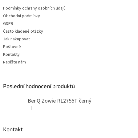
t
Podmínky ochrany osobních údajů
í
Obchodní podmínky
GDPR
Často kladené otázky
Jak nakupovat
Poštovné
Kontakty
Napište nám
Poslední hodnocení produktů
BenQ Zowie RL2755T černý
|
Hodnocení produktu je 5 z 5 hvězdiček.
Kontakt