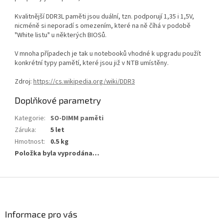
Kvalitnější DDR3L paměti jsou duální, tzn. podporují 1,35 i 1,5V,
nicméně si neporadí s omezením, které na ně číhá v podobě
"White listu" u některých BIOSů.
V mnoha případech je tak u notebooků vhodné k upgradu použít
konkrétní typy pamětí, které jsou již v NTB umístěny.
Zdroj:
https://cs.wikipedia.org/wiki/DDR3
Doplňkové parametry
Kategorie
:
SO-DIMM paměti
Záruka
:
5 let
Hmotnost
:
0.5 kg
Položka byla vyprodána…
Z
á
p
a
Informace pro vás