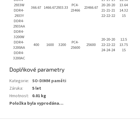
2933W
PC4-
20-20-20
13.64
366.67
1466.67
2933.33
23466.67
DDR4-
23466
21-21-21
14.32
2933Y
22-22-22
15
DDR4-
2933AA
DDR4-
3200W
20-20-20
12.5
DDR4-
PC4-
400
1600
3200
25600
22-22-22
13.75
3200AA
25600
24-24-24
15
DDR4-
3200AC
Doplňkové parametry
Kategorie
:
SO-DIMM paměti
Záruka
:
5 let
Hmotnost
:
0.01 kg
Položka byla vyprodána…
Z
á
p