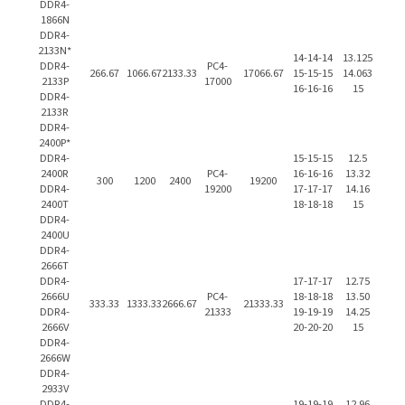
DDR4-
1866N
DDR4-
2133N*
14-14-14
13.125
DDR4-
PC4-
266.67
1066.67
2133.33
17066.67
15-15-15
14.063
2133P
17000
16-16-16
15
DDR4-
2133R
DDR4-
2400P*
DDR4-
15-15-15
12.5
2400R
PC4-
16-16-16
13.32
300
1200
2400
19200
DDR4-
19200
17-17-17
14.16
2400T
18-18-18
15
DDR4-
2400U
DDR4-
2666T
DDR4-
17-17-17
12.75
2666U
PC4-
18-18-18
13.50
333.33
1333.33
2666.67
21333.33
DDR4-
21333
19-19-19
14.25
2666V
20-20-20
15
DDR4-
2666W
DDR4-
2933V
DDR4-
19-19-19
12.96