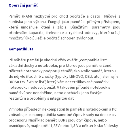
Operační paměť
Paměti (RAM) nezbytné pro chod počítače a často i klíčové z
hlediska jeho výkonu. Fungují jako paměť s přímým přístupem,
která umožňuje čtení i zápis. Důležitými parametry jsou
především kapacita, frekvence a rychlost odezvy, které určují
množství úkolů, jež je počítač schopen zvládnout.
Kompatibilita
Při výběru pamětí je vhodné vždy ověřit „compatible list“
základní desky a notebooku, pro kterou jsou paměti určené.
Některé notebooky podporují téměř jakoukoliv paměť, kterou
do něj vložíte. Jiné značky (typicky LENOVO, DELL atd.) ale mají v
BIOSu tzv. "White list", který Vám necertifikované paměti v
notebooku nedovolí použít. V takovém případě notebook s
pamětí vůbec nenaběhne, nebo dochází k jeho častým
restartům a problémy s integritou dat.
V mnoha případech nekompatibilitu pamětí s notebookem a PC
způsobuje i nekompatibilita samotné čipové sady na desce a v
procesoru. Například paměti DDR3 jsou čtyř čipové, nebo
osmičipové, mají napětí 1,35V nebo 1,5 V a některé starší desky