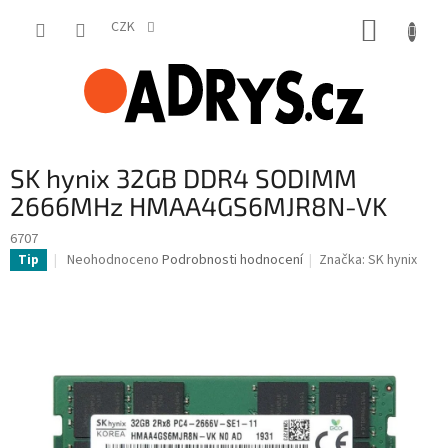
Přejít
NÁKUP
na
CZK
obsah
KOŠÍK
SK hynix 32GB DDR4 SODIMM
2666MHz HMAA4GS6MJR8N-VK
6707
Průměrné
Neohodnoceno
Podrobnosti hodnocení
Značka:
SK hynix
Tip
hodnocení
produktu
je
0,0
z
5
hvězdiček.