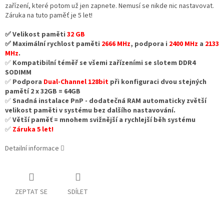
zařízení, které potom už jen zapnete. Nemusí se nikde nic nastavovat.
Záruka na tuto paměť je 5 let!
✅ Velikost paměti
32 GB
✅ Maximální rychlost paměti
2666 MHz
, podpora i
2400 MHz
a
2133
MHz
.
✅
Kompatibilní téměř se všemi zařízeními se slotem DDR4
SODIMM
✅
Podpora
Dual-Channel 128bit
při konfiguraci dvou stejných
pamětí 2 x 32GB = 64GB
✅
Snadná instalace PnP - dodatečná RAM automaticky zvětší
velikost paměti v systému bez dalšího nastavování.
✅
Větší paměť = mnohem svižnější a rychlejší běh systému
✅
Záruka 5 let!
Detailní informace
ZEPTAT SE
SDÍLET