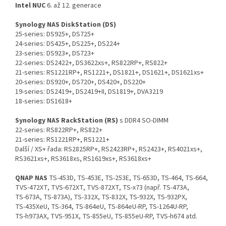
Intel NUC
6. až 12. generace
Synology NAS DiskStation (DS)
25‑series: DS925+, DS725+
24‑series: DS425+, DS225+, DS224+
23‑series: DS923+, DS723+
22‑series: DS2422+, DS3622xs+, RS822RP+, RS822+
21‑series: RS1221RP+, RS1221+, DS1821+, DS1621+, DS1621xs+
20‑series: DS920+, DS720+, DS420+, DS220+
19‑series: DS2419+, DS2419+II, DS1819+, DVA3219
18‑series: DS1618+
Synology NAS RackStation (RS)
s DDR4 SO‑DIMM
22‑series: RS822RP+, RS822+
21‑series: RS1221RP+, RS1221+
Další / XS+ řada: RS2825RP+, RS2423RP+, RS2423+, RS4021xs+,
RS3621xs+, RS3618xs, RS1619xs+, RS3618xs+
QNAP
NAS
TS‑453D, TS‑453E, TS‑253E, TS‑653D, TS‑464, TS‑664,
TVS‑472XT, TVS‑672XT, TVS‑872XT, TS‑x73 (např. TS‑473A,
TS‑673A, TS‑873A), TS‑332X, TS‑832X, TS‑932X, TS‑932PX,
TS‑435XeU, TS‑364, TS‑864eU, TS‑864eU‑RP, TS‑1264U‑RP,
TS‑h973AX, TVS‑951X, TS‑855eU, TS‑855eU‑RP, TVS‑h674 atd.