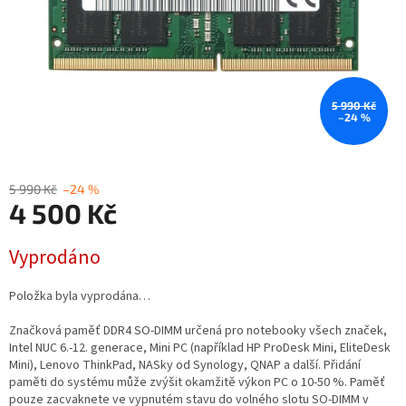
5 990 Kč
–24 %
5 990 Kč
–24 %
4 500 Kč
Měrná
Vyprodáno
cena:
Položka byla vyprodána…
Značková paměť DDR4 SO-DIMM určená pro notebooky všech značek,
Intel NUC 6.-12. generace, Mini PC (například HP ProDesk Mini, EliteDesk
Mini), Lenovo ThinkPad, NASky od Synology, QNAP a další. Přidání
paměti do systému může zvýšit okamžitě výkon PC o 10-50 %. Paměť
pouze zacvaknete ve vypnutém stavu do volného slotu SO-DIMM v