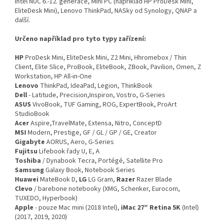
Intel NUC 6.-12. generace, Mini PC (například HP ProDesk Mini,
EliteDesk Mini), Lenovo ThinkPad, NASky od Synology, QNAP a
další.
Určeno například pro tyto typy zařízení:
HP
ProDesk Mini, EliteDesk Mini, Z2 Mini, Hhromebox / Thin
Client, Elite Slice, ProBook, EliteBook, ZBook, Pavilion, Omen, Z
Workstation, HP All-in-One
Lenovo
ThinkPad, IdeaPad, Legion, ThinkBook
Dell
- Latitude, Precision,Inspiron, Vostro, G-Series
ASUS
VivoBook, TUF Gaming, ROG, ExpertBook, ProArt
StudioBook
Acer
Aspire,TravelMate, Extensa, Nitro, ConceptD
MSI
Modern, Prestige, GF / GL / GP / GE, Creator
Gigabyte
AORUS, Aero, G-Series
Fujitsu
Lifebook řady U, E, A
Toshiba
/ Dynabook Tecra, Portégé, Satellite Pro
Samsung
Galaxy Book, Notebook Series
Huawei
MateBook D,
LG
LG Gram,
Razer
Razer Blade
Clevo
/ barebone notebooky (XMG, Schenker, Eurocom,
TUXEDO, Hyperbook)
Apple
- pouze Mac mini (2018 Intel),
iMac 27″ Retina 5K
(Intel)
(2017, 2019, 2020)