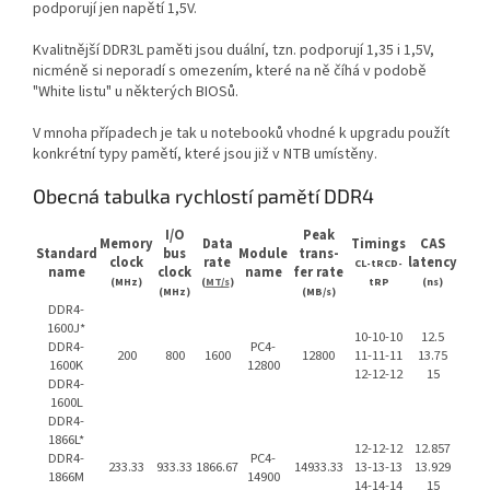
podporují jen napětí 1,5V.
Kvalitnější DDR3L paměti jsou duální, tzn. podporují 1,35 i 1,5V,
nicméně si neporadí s omezením, které na ně číhá v podobě
"White listu" u některých BIOSů.
V mnoha případech je tak u notebooků vhodné k upgradu použít
konkrétní typy pamětí, které jsou již v NTB umístěny.
Obecná tabulka rychlostí pamětí DDR4
I/O
Peak
Memory
Data
Timings
CAS
Standard
bus
Module
trans-
clock
rate
latency
CL-tRCD-
name
clock
name
fer rate
(MHz)
(
MT/s
)
tRP
(ns)
(MHz)
(MB/s)
DDR4-
1600J*
10-10-10
12.5
DDR4-
PC4-
200
800
1600
12800
11-11-11
13.75
1600K
12800
12-12-12
15
DDR4-
1600L
DDR4-
1866L*
12-12-12
12.857
DDR4-
PC4-
233.33
933.33
1866.67
14933.33
13-13-13
13.929
1866M
14900
14-14-14
15