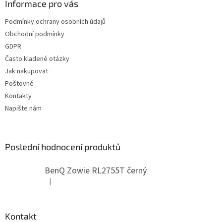
a
Informace pro vás
t
Podmínky ochrany osobních údajů
í
Obchodní podmínky
GDPR
Často kladené otázky
Jak nakupovat
Poštovné
Kontakty
Napište nám
Poslední hodnocení produktů
BenQ Zowie RL2755T černý
|
Hodnocení produktu je 5 z 5 hvězdiček.
Kontakt