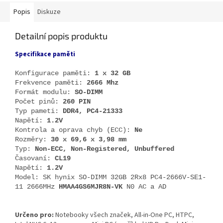
Popis
Diskuze
Detailní popis produktu
Specifikace paměti
Konfigurace paměti:
1 x 32 GB
Frekvence paměti:
2666 Mhz
Formát modulu:
SO-DIMM
Počet pinů:
260 PIN
Typ pameti:
DDR4, PC4-21333
Napětí:
1.2V
Kontrola a oprava chyb (ECC):
Ne
Rozměry:
30 x 69,6 x 3,98 mm
Typ:
Non-ECC, Non-Registered, Unbuffered
Časovaní:
CL19
Napětí:
1.2V
Model: SK hynix SO-DIMM 32GB 2Rx8 PC4-2666V-SE1-
11 2666MHz
HMAA4GS6MJR8N-VK
N0 AC a AD
Určeno pro:
Notebooky všech značek, All-in-One PC, HTPC,