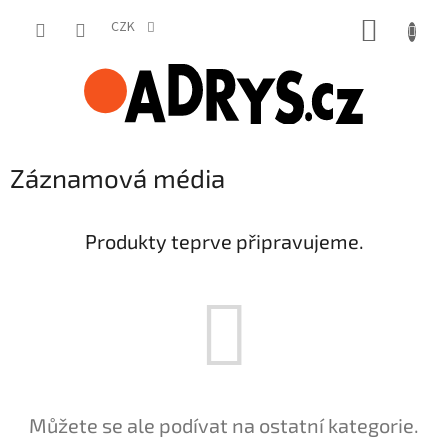
Přejít
NÁKUP
na
CZK
obsah
KOŠÍK
Záznamová média
Produkty teprve připravujeme.
Můžete se ale podívat na ostatní kategorie.