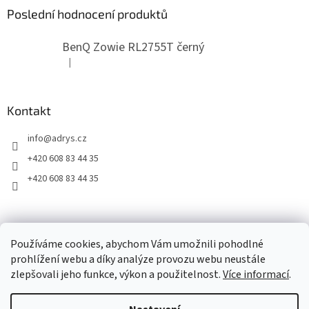
Poslední hodnocení produktů
BenQ Zowie RL2755T černý
|
Hodnocení produktu je 5 z 5 hvězdiček.
Kontakt
info
@
adrys.cz
+420 608 83 44 35
+420 608 83 44 35
2019 - 2026 © www.adrys.cz
Používáme cookies, abychom Vám umožnili pohodlné
prohlížení webu a díky analýze provozu webu neustále
zlepšovali jeho funkce, výkon a použitelnost.
Více informací
.
Vytvořil Shoptet