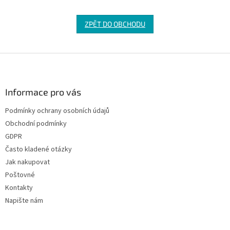
ZPĚT DO OBCHODU
Z
á
p
a
Informace pro vás
t
Podmínky ochrany osobních údajů
í
Obchodní podmínky
GDPR
Často kladené otázky
Jak nakupovat
Poštovné
Kontakty
Napište nám