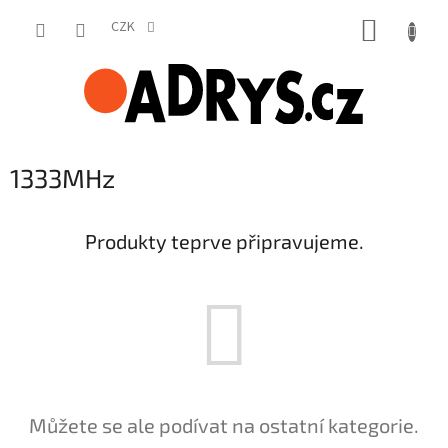
Přejít
NÁKUP
na
CZK
obsah
KOŠÍK
1333MHz
Produkty teprve připravujeme.
Můžete se ale podívat na ostatní kategorie.