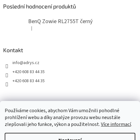
Poslední hodnocení produktů
BenQ Zowie RL2755T černý
|
Hodnocení produktu je 5 z 5 hvězdiček.
Kontakt
info
@
adrys.cz
+420 608 83 44 35
+420 608 83 44 35
2019 - 2026 © www.adrys.cz
Používáme cookies, abychom Vám umožnili pohodlné
prohlížení webu a díky analýze provozu webu neustále
zlepšovali jeho funkce, výkon a použitelnost.
Více informací
.
Vytvořil Shoptet