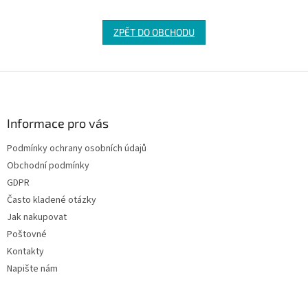
ZPĚT DO OBCHODU
Z
á
p
a
Informace pro vás
t
Podmínky ochrany osobních údajů
í
Obchodní podmínky
GDPR
Často kladené otázky
Jak nakupovat
Poštovné
Kontakty
Napište nám