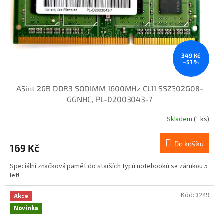
o
d
u
k
t
ů
349 Kč
–51 %
ASint 2GB DDR3 SODIMM 1600MHz CL11 SSZ302G08-
GGNHC, PL-D2003043-7
Skladem
(1 ks)
Do košíku
169 Kč
Speciální značková paměť do starších typů notebooků se zárukou 5
let!
Kód:
3249
Akce
Novinka