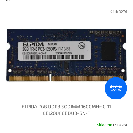
Kód:
3276
349 Kč
–51 %
ELPIDA 2GB DDR3 SODIMM 1600MHz CL11
EBJ20UF8BDU0-GN-F
Skladem
(>10 ks)