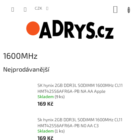
Přejít
NÁKUP
na
CZK
obsah
KOŠÍK
1600MHz
Nejprodávanější
SK hynix 2GB DDR3L SODIMM 1600MHz CL11
HMT425S6AFR6A-PB NA AA Apple
Skladem
(9 ks)
169 Kč
Sk hynix 2GB DDR3L SODIMM 1600MHz CL11
HMT425S6AFR6A-PB N0 AA C3
Skladem
(1 ks)
169 Kč