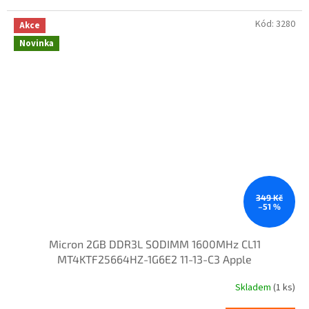
Kód:
3280
Akce
Novinka
349 Kč
–51 %
Micron 2GB DDR3L SODIMM 1600MHz CL11
MT4KTF25664HZ-1G6E2 11-13-C3 Apple
Skladem
(1 ks)