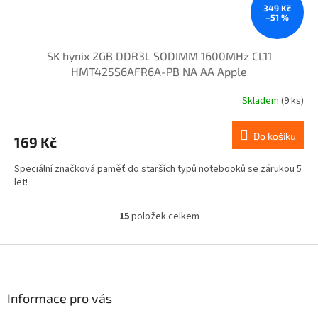
349 Kč
–51 %
SK hynix 2GB DDR3L SODIMM 1600MHz CL11
HMT425S6AFR6A-PB NA AA Apple
Skladem
(9 ks)
Do košíku
169 Kč
Speciální značková paměť do starších typů notebooků se zárukou 5
let!
15
položek celkem
O
v
l
Z
á
á
d
p
a
a
Informace pro vás
c
t
í