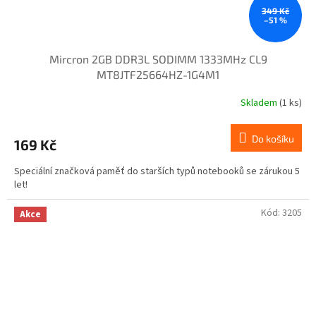
349 Kč
–51 %
Mircron 2GB DDR3L SODIMM 1333MHz CL9
MT8JTF25664HZ-1G4M1
Skladem
(1 ks)
Do košíku
169 Kč
Speciální značková paměť do starších typů notebooků se zárukou 5
let!
Kód:
3205
Akce