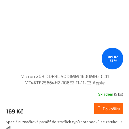
349 Kč
–51 %
Micron 2GB DDR3L SODIMM 1600MHz CL11
MT4KTF25664HZ-1G6E2 11-11-C3 Apple
Skladem
(5 ks)
Do košíku
169 Kč
Speciální značková paměť do starších typů notebooků se zárukou 5
let!