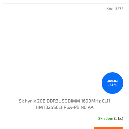
Kód:
3272
349 Kč
–51 %
Sk hynix 2GB DDR3L SODIMM 1600MHz CL11
HMT325S6EFR6A-PB N0 AA
Skladem
(1 ks)