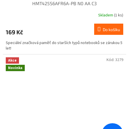
HMT425S6AFR6A-PB N0 AA C3
Skladem
(1 ks)
Do košíku
169 Kč
Speciální značková paměť do starších typů notebooků se zárukou 5
let!
Kód:
3279
Akce
Novinka