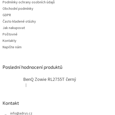
Podmínky ochrany osobních údajů
í
p
Obchodní podmínky
r
v
GDPR
k
Často kladené otázky
y
Jak nakupovat
v
ý
Poštovné
p
Kontakty
i
Napište nám
s
u
Poslední hodnocení produktů
BenQ Zowie RL2755T černý
|
Hodnocení produktu je 5 z 5 hvězdiček.
Kontakt
info
@
adrys.cz