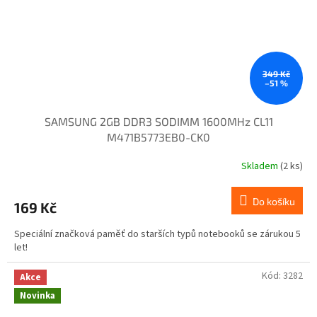
349 Kč
–51 %
SAMSUNG 2GB DDR3 SODIMM 1600MHz CL11
M471B5773EB0-CK0
Skladem
(2 ks)
Do košíku
169 Kč
Speciální značková paměť do starších typů notebooků se zárukou 5
let!
Kód:
3282
Akce
Novinka