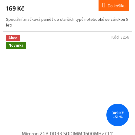
Do košíku
169 Kč
Speciální značková paměť do starších typů notebooků se zárukou 5
let!
Kód:
3256
Akce
Novinka
349 Kč
–51 %
Mircron 2GB DDR3 SODIMM 1600MHz CL11