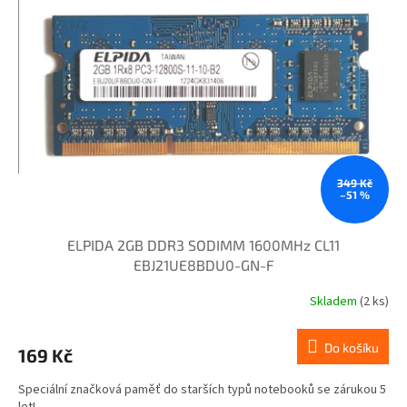
349 Kč
–51 %
ELPIDA 2GB DDR3 SODIMM 1600MHz CL11
EBJ21UE8BDU0-GN-F
Skladem
(2 ks)
Do košíku
169 Kč
Speciální značková paměť do starších typů notebooků se zárukou 5
let!