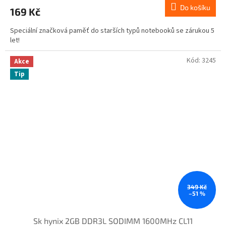
Do košíku
169 Kč
Speciální značková paměť do starších typů notebooků se zárukou 5
let!
Kód:
3245
Akce
Tip
349 Kč
–51 %
Sk hynix 2GB DDR3L SODIMM 1600MHz CL11