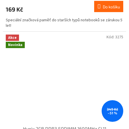
Do košíku
169 Kč
Speciální značková paměť do starších typů notebooků se zárukou 5
let!
Kód:
3275
Akce
Novinka
349 Kč
–51 %
Hynix 2GB DDR3 SODIMM 1600MHz CL11