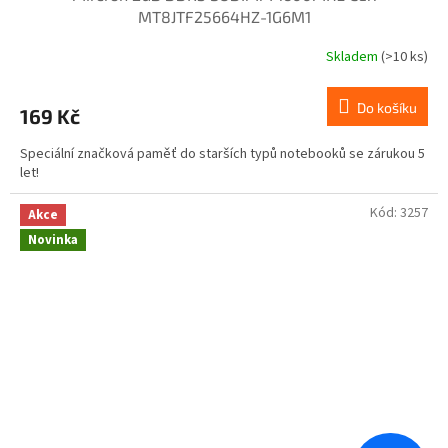
MT8JTF25664HZ-1G6M1
Skladem
(>10 ks)
Do košíku
169 Kč
Speciální značková paměť do starších typů notebooků se zárukou 5
let!
Kód:
3257
Akce
Novinka