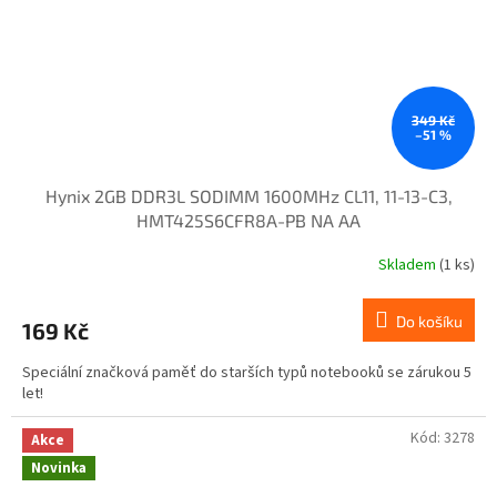
349 Kč
–51 %
Hynix 2GB DDR3L SODIMM 1600MHz CL11, 11-13-C3,
HMT425S6CFR8A-PB NA AA
Skladem
(1 ks)
Do košíku
169 Kč
Speciální značková paměť do starších typů notebooků se zárukou 5
let!
Kód:
3278
Akce
Novinka