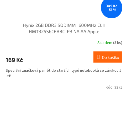
349 Kč
–51 %
Hynix 2GB DDR3 SODIMM 1600MHz CL11
HMT325S6CFR8C-PB NA AA Apple
Skladem
(3 ks)
Do košíku
169 Kč
Speciální značková paměť do starších typů notebooků se zárukou 5
let!
Kód:
3271