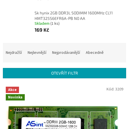
Sk hynix 2GB DDR3L SODIMM 1600MHz CL11
HMT325S6EFR6A-PB N0 AA
Skladem
(1 ks)
169 Kč
Ř
a
Nejdražší
Nejlevnější
Nejprodávanější
Abecedně
z
e
n
OTEVŘÍT FILTR
í
p
V
Kód:
3209
r
Akce
ý
o
Novinka
p
d
i
u
s
k
p
t
r
ů