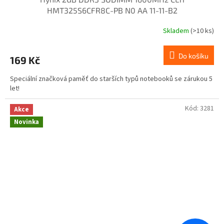
HMT325S6CFR8C-PB N0 AA 11-11-B2
Skladem
(>10 ks)
Do košíku
169 Kč
Speciální značková paměť do starších typů notebooků se zárukou 5
let!
Kód:
3281
Akce
Novinka