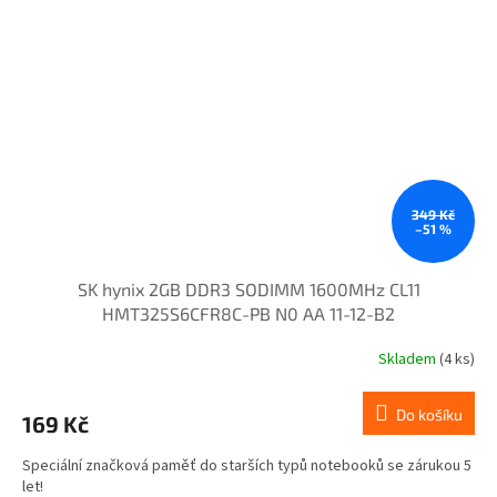
349 Kč
–51 %
SK hynix 2GB DDR3 SODIMM 1600MHz CL11
HMT325S6CFR8C-PB N0 AA 11-12-B2
Skladem
(4 ks)
Do košíku
169 Kč
Speciální značková paměť do starších typů notebooků se zárukou 5
let!