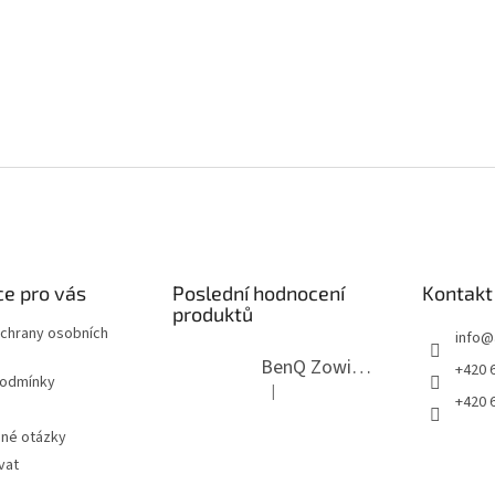
e pro vás
Poslední hodnocení
Kontakt
produktů
chrany osobních
info
@
BenQ Zowie RL2755T černý
+420 6
podmínky
|
Hodnocení produktu je 5 z 5 hvězdi
+420 6
ené otázky
vat