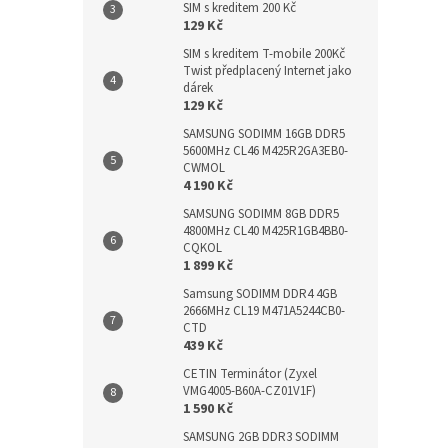
SIM s kreditem 200 Kč
129 Kč
SIM s kreditem T-mobile 200Kč
Twist předplacený Internet jako
dárek
129 Kč
SAMSUNG SODIMM 16GB DDR5
5600MHz CL46 M425R2GA3EB0-
CWMOL
4 190 Kč
SAMSUNG SODIMM 8GB DDR5
4800MHz CL40 M425R1GB4BB0-
CQKOL
1 899 Kč
Samsung SODIMM DDR4 4GB
2666MHz CL19 M471A5244CB0-
CTD
439 Kč
CETIN Terminátor (Zyxel
VMG4005-B60A-CZ01V1F)
1 590 Kč
SAMSUNG 2GB DDR3 SODIMM