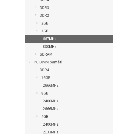
DDR4
DDR3
DDR2
2GB
1GB
667MHz
800MHz
SDRAM
PC DIMM paměti
DDR4
16GB
2666MHz
8GB
2400MHz
2666MHz
4GB
2400MHz
2133MHz