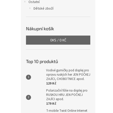
Ostatní
Dětské zboží
Nákupní košík
0
KS /
0 KČ
Top 10 produktů
Vodivé gumičky pod displej pro
opravu ruských her JEN POČKEJ
ZAJÍCI, CHOBOTNICE apod.
129 Kč
Polarizační fólie na displej pro
RUSKOU HRU JEN POČKEJ
ZAJÍCI apod.
179 Kč
T-mobile Twist Online Internet