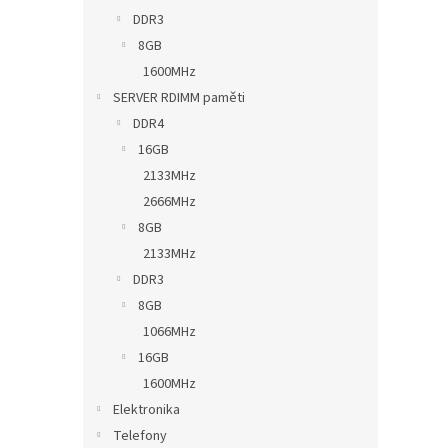
DDR3
8GB
1600MHz
SERVER RDIMM paměti
DDR4
16GB
2133MHz
2666MHz
8GB
2133MHz
DDR3
8GB
1066MHz
16GB
1600MHz
Elektronika
Telefony