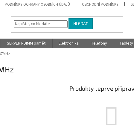
PODMÍNKY OCHRANY OSOBNÍCH ÚDAJŮ
OBCHODNÍ PODMÍNKY
G
HLEDAT
SERVER RDIMM paměti
Elektronika
Telefony
Tablety
67MHz
MHz
Produkty teprve připra