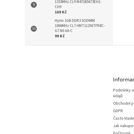
1333MHz CL9 M471B5673EH1-
CH9
169 Kč
Hynix 1GB DDR3 SODIMM
1066MHz CL7 HMT112S6TFR8C-
G7 N0 AA-C
99 Kč
Z
á
p
a
t
Informac
í
Podmínky o
údajů
Obchodní 
GDPR
Často klad
Jak nakupo
Poštovné