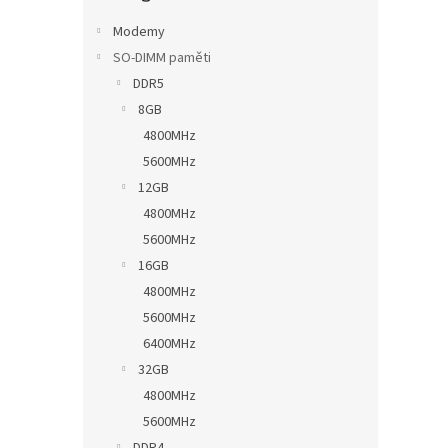
n
e
Modemy
l
SO-DIMM paměti
DDR5
8GB
4800MHz
5600MHz
12GB
4800MHz
5600MHz
16GB
4800MHz
5600MHz
6400MHz
32GB
4800MHz
5600MHz