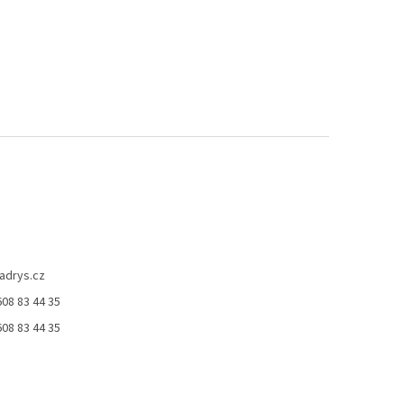
adrys.cz
08 83 44 35
ček.
08 83 44 35