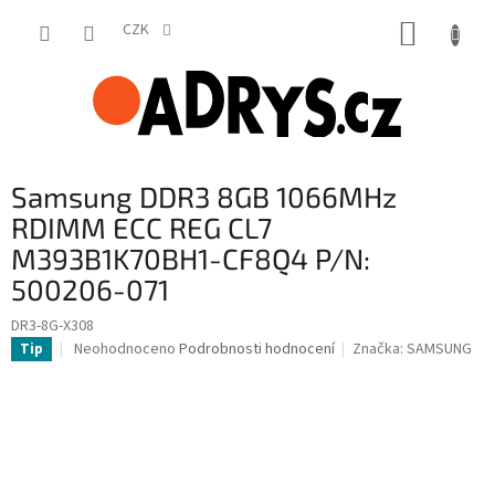
Přejít
NÁKUP
na
CZK
obsah
KOŠÍK
Samsung DDR3 8GB 1066MHz
RDIMM ECC REG CL7
M393B1K70BH1-CF8Q4 P/N:
500206-071
DR3-8G-X308
Průměrné
Neohodnoceno
Podrobnosti hodnocení
Značka:
SAMSUNG
Tip
hodnocení
produktu
je
0,0
z
5
hvězdiček.