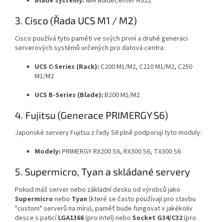
Blade systémy:
IBM BladeCenter HS22
3. Cisco (Řada UCS M1 / M2)
Cisco používá tyto paměti ve svých první a druhé generaci
serverových systémů určených pro datová centra:
UCS C-Series (Rack):
C200 M1/M2, C210 M1/M2, C250
M1/M2
UCS B-Series (Blade):
B200 M1/M2
4. Fujitsu (Generace PRIMERGY S6)
Japonské servery Fujitsu z řady S6 plně podporují tyto moduly:
Modely:
PRIMERGY RX200 S6, RX300 S6, TX300 S6
5. Supermicro, Tyan a skládané servery
Pokud máš server nebo základní desku od výrobců jako
Supermicro
nebo
Tyan
(které se často používají pro stavbu
"custom" serverů na míru), paměť bude fungovat v jakékoliv
desce s paticí
LGA1366
(pro Intel) nebo
Socket G34/C32
(pro