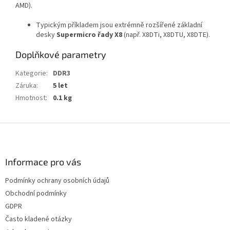
AMD).
Typickým příkladem jsou extrémně rozšířené základní
desky
Supermicro řady X8
(např. X8DTi, X8DTU, X8DTE).
Doplňkové parametry
Kategorie
:
DDR3
Záruka
:
5 let
Hmotnost
:
0.1 kg
Z
á
p
a
Informace pro vás
t
Podmínky ochrany osobních údajů
í
Obchodní podmínky
GDPR
Často kladené otázky