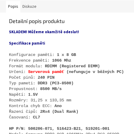
Popis
Diskuze
Detailní popis produktu
SKLADEM! Můžeme okamžitě odeslat!
Specifikace paměti
Konfigurace paměti:
1 x 8 GB
Frekvence paměti:
1066 Mhz
Formát modulu:
RDIMM (Registered DIMM)
Určení:
Serverová paměť
(nefunguje v běžných PC)
Počet pinů:
240 PIN
Typ pameti:
DDR3 (PC3-8500)
Propustnost:
8500 MB/s
Napětí:
1.5V
Rozměry: 31,25 x 133,35 mm
Kontrola chyb ECC:
Ano
Řazení čipů:
2Rx4 (Dual Rank)
Časovaní:
CL7
HP P/N: 500206-071, 516423-B21, 519201-001