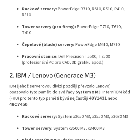
Rackové servery:
PowerEdge R710, R610, R510, R410,
R310
Tower servery (pro firmy):
PowerEdge T710, T610,
T410
Čepelové (blade) servery:
PowerEdge M610, M710
Pracovní stanice:
Dell Precision T5500, T7500
(profesionální PC pro CAD, 3D grafiku apod.)
2. IBM / Lenovo (Generace M3)
IBM (jehož serverovou divizi později převzalo Lenovo)
osazovalo tyto paměti do své řady
System x M3
. Interní IBM kód
(FRU) pro tento typ paměti bývá nejčastěji
nebo
49Y1431
.
46C7450
Rackové servery:
System x3650 M3, x3550 M3, x3630 M3
Tower servery:
System x3500 M3, x3400 M3