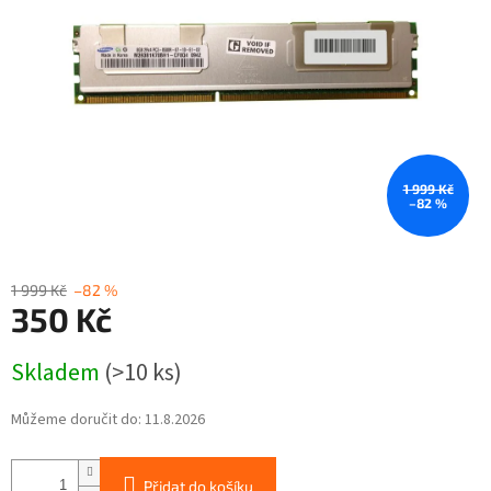
1 999 Kč
–82 %
1 999 Kč
–82 %
350 Kč
Měrná
Skladem
(>10 ks)
cena:
Můžeme doručit do:
11.8.2026
Přidat do košíku