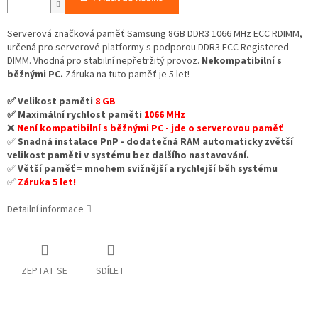
Serverová značková paměť Samsung 8GB DDR3 1066 MHz ECC RDIMM,
určená pro serverové platformy s podporou DDR3 ECC Registered
DIMM. Vhodná pro stabilní nepřetržitý provoz.
Nekompatibilní s
běžnými PC.
Záruka na tuto paměť je 5 let!
✅ Velikost paměti
8 GB
✅ Maximální rychlost paměti
1066 MHz
❌
Není kompatibilní s běžnými PC - jde o serverovou paměť
✅
Snadná instalace PnP - dodatečná RAM automaticky zvětší
velikost paměti v systému bez dalšího nastavování.
✅
Větší paměť = mnohem svižnější a rychlejší běh systému
✅
Záruka 5 let!
Detailní informace
ZEPTAT SE
SDÍLET