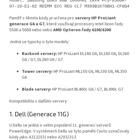
Model: Samsung DDR3 8GB 1066MHz 2Rx4 PC3-8500R-
07-10-E1-02 RDIMM ECC REG CL7 M393B1K70BH1-CF8Q4
Paměť s těmito kódy je určena pro
servery HP ProLiant
generace G6 a G7
, které využívají procesory Intel Xeon řady
5500 a 5600 nebo nebo
AMD Opteron řady 6100/6200
Jedná se typicky o tyto modely:
Rackové servery:
HP ProLiant DL160 G6, DL180 G6, DL360
G6 / G7, DL380 G6 / G7
Tower servery:
HP ProLiant ML150 G6, ML330 G6, ML350
G6
Blade servery:
HP ProLiant BL460c G6 / G7, BL490c G7
Kompatibilita s dalšími servery:
1. Dell (Generace 11G)
U Dellu se jedná o velmi populární 11. generaci serverů
PowerEdge. V systémech Dellu se tyto paměti často označovaly
kódy jako
A3132531
nebo
A2932313
.