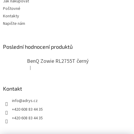
Jak nakupovat
Poštovné
Kontakty
Napište nám
Poslední hodnocení produktů
BenQ Zowie RL2755T černý
|
Hodnocení produktu je 5 z 5 hvězdiček.
Kontakt
info
@
adrys.cz
+420 608 83 44 35
+420 608 83 44 35