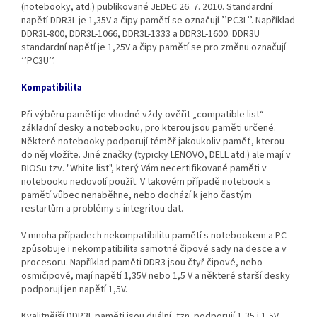
(notebooky, atd.) publikované JEDEC 26. 7. 2010. Standardní
napětí DDR3L je 1,35V a čipy pamětí se označují ’’PC3L’’. Například
DDR3L‐800, DDR3L‐1066, DDR3L‐1333 a DDR3L‐1600. DDR3U
standardní napětí je 1,25V a čipy pamětí se pro změnu označují
’’PC3U’’.
Kompatibilita
Při výběru pamětí je vhodné vždy ověřit „compatible list“
základní desky a notebooku, pro kterou jsou paměti určené.
Některé notebooky podporují téměř jakoukoliv paměť, kterou
do něj vložíte. Jiné značky (typicky LENOVO, DELL atd.) ale mají v
BIOSu tzv. "White list", který Vám necertifikované paměti v
notebooku nedovolí použít. V takovém případě notebook s
pamětí vůbec nenaběhne, nebo dochází k jeho častým
restartům a problémy s integritou dat.
V mnoha případech nekompatibilitu pamětí s notebookem a PC
způsobuje i nekompatibilita samotné čipové sady na desce a v
procesoru. Například paměti DDR3 jsou čtyř čipové, nebo
osmičipové, mají napětí 1,35V nebo 1,5 V a některé starší desky
podporují jen napětí 1,5V.
Kvalitnější DDR3L paměti jsou duální, tzn. podporují 1,35 i 1,5V,