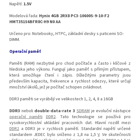
Napětí:
1.5V
Modelová řada:
Hynix 4GB 2RX8 PC3-10600S-9-10-F2
HMT351S6BFR8C-H9 N0 AA
Určeno pro: Notebooky, HTPC, základní desky s paticemi SO-
DIMM.
Operační paměť
Paměti (RAM) nezbytné pro chod počítače a často i klíčové z
hlediska jeho výkonu. Fungují jako paměť s přímým přístupem,
která umožňuje čtení i zápis. Důležitými parametry jsou
především kapacita, frekvence a rychlost odezvy, které určují
množství úkolů, jež je počítač schopen zvládnout.
DDR3 paměti se vyrábějí ve velikostech 1, 2, 4, 8 a 16GB
DDR3
neboli
double-data-rate 3
SDRAM
je evoluční nástupce
operační paměti
DDR2
. Tato technologie se používá pro
vysokorychlostní ukládání pracovních dat. Hlavní rozdíl mezi
DDR2
a DDR3 je v rychlosti pamětí. Standardní napětí určené
standardem JEDEC bylo sníženo z 1,8 na 1,5
V
. Ve skutečnosti