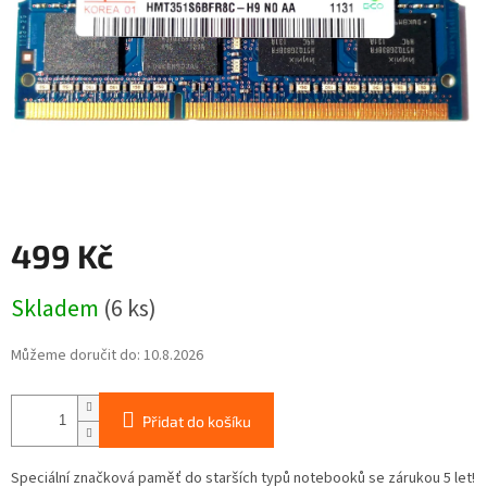
499 Kč
Měrná
Skladem
(6 ks)
cena:
Můžeme doručit do:
10.8.2026
Přidat do košíku
Speciální značková paměť do starších typů notebooků se zárukou 5 let!