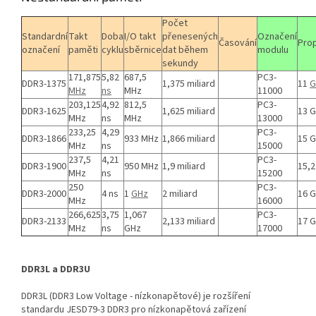
Počet
Standardní
Takt
Doba
I/O takt
přenesených
Označení
Časování
Pro
označení
paměti
cyklu
sběrnice
dat během
modulu
sekundy
171,875
5,82
687,5
PC3-
DDR3-1375
1,375 miliard
11
G
MHz
ns
MHz
11000
203,125
4,92
812,5
PC3-
DDR3-1625
1,625 miliard
13 
MHz
ns
MHz
13000
233,25
4,29
PC3-
DDR3-1866
933 MHz
1,866 miliard
15 
MHz
ns
15000
237,5
4,21
PC3-
DDR3-1900
950 MHz
1,9 miliard
15,2
MHz
ns
15200
250
PC3-
DDR3-2000
4 ns
1
GHz
2 miliard
16 
MHz
16000
266,625
3,75
1,067
PC3-
DDR3-2133
2,133 miliard
17 
MHz
ns
GHz
17000
DDR3L a DDR3U
DDR3L (DDR3 Low Voltage - nízkonapětové) je rozšíření
standardu JESD79-3 DDR3 pro nízkonapětová zařízení