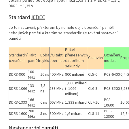
většina pamětí potřebuje napětí mezi 1,65 a 1,8 V. DDR3 = 1,5 V,
DDR3L = 1,35 V.
Standard
JEDEC
Je to nastavení, při kterém by nemělo dojít k poničení pamětí
nebo jiných pamětí a kterým se standardizuje tovární nastavení
pamětí.
Počet
Standardní
Takt
Doba
I/O takt
přenesených
Označení
Časování
Prop
označení
paměti
cyklu
sběrnice
dat během
modulu
sekundy
100
DDR3-800
10
ns
400 MHz
800 milionů
CL5-6
PC3-6400
6,4
G
MHz
1,066 miliard
133
7,5
DDR3-1066
533 MHz
(=1066
CL6-8
PC3-8500
8,53
MHz
ns
milionu)
166
PC3-
DDR3-1333
6 ns
667 MHz
1,333 miliard
CL7-10
10,6
MHz
10600
200
PC3-
DDR3-1600
5 ns
800 MHz
1,6 miliard
CL8-11
12,8
MHz
12800
Nestandardní paměti