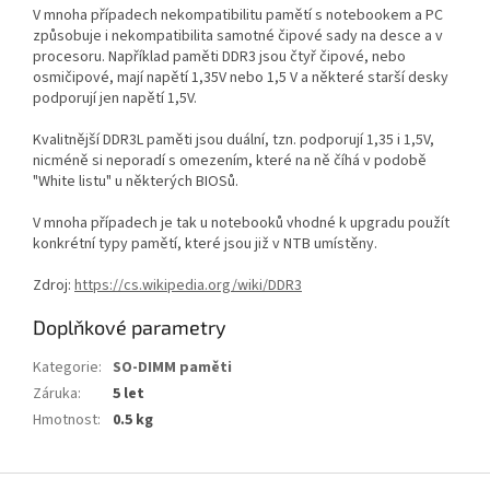
V mnoha případech nekompatibilitu pamětí s notebookem a PC
způsobuje i nekompatibilita samotné čipové sady na desce a v
procesoru. Například paměti DDR3 jsou čtyř čipové, nebo
osmičipové, mají napětí 1,35V nebo 1,5 V a některé starší desky
podporují jen napětí 1,5V.
Kvalitnější DDR3L paměti jsou duální, tzn. podporují 1,35 i 1,5V,
nicméně si neporadí s omezením, které na ně číhá v podobě
"White listu" u některých BIOSů.
V mnoha případech je tak u notebooků vhodné k upgradu použít
konkrétní typy pamětí, které jsou již v NTB umístěny.
Zdroj:
https://cs.wikipedia.org/wiki/DDR3
Doplňkové parametry
Kategorie
:
SO-DIMM paměti
Záruka
:
5 let
Hmotnost
:
0.5 kg
Z