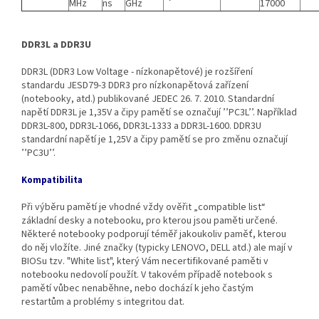
MHz
ns
GHz
17000
DDR3L a DDR3U
DDR3L (DDR3 Low Voltage - nízkonapětové) je rozšíření
standardu JESD79-3 DDR3 pro nízkonapětová zařízení
(notebooky, atd.) publikované JEDEC 26. 7. 2010. Standardní
napětí DDR3L je 1,35V a čipy pamětí se označují ’’PC3L’’. Například
DDR3L‐800, DDR3L‐1066, DDR3L‐1333 a DDR3L‐1600. DDR3U
standardní napětí je 1,25V a čipy pamětí se pro změnu označují
’’PC3U’’.
Kompatibilita
Při výběru pamětí je vhodné vždy ověřit „compatible list“
základní desky a notebooku, pro kterou jsou paměti určené.
Některé notebooky podporují téměř jakoukoliv paměť, kterou
do něj vložíte. Jiné značky (typicky LENOVO, DELL atd.) ale mají v
BIOSu tzv. "White list", který Vám necertifikované paměti v
notebooku nedovolí použít. V takovém případě notebook s
pamětí vůbec nenaběhne, nebo dochází k jeho častým
restartům a problémy s integritou dat.