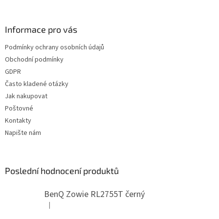
á
p
a
Informace pro vás
t
Podmínky ochrany osobních údajů
í
Obchodní podmínky
GDPR
Často kladené otázky
Jak nakupovat
Poštovné
Kontakty
Napište nám
Poslední hodnocení produktů
BenQ Zowie RL2755T černý
|
Hodnocení produktu je 5 z 5 hvězdiček.