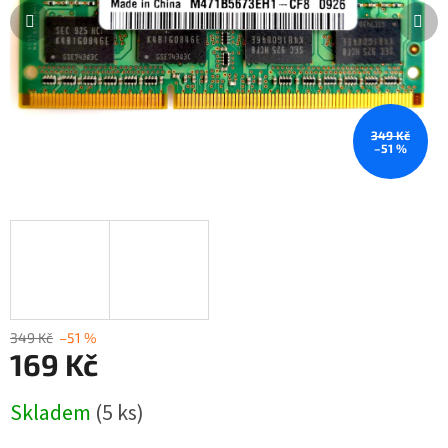
349 Kč
–51 %
349 Kč
–51 %
169 Kč
Měrná
Skladem
(5 ks)
cena: