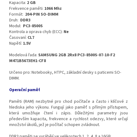
Kapacita:
2 GB
Frekvence paměti:
1066 Mhz
Formát:
204-PIN SO-DIMM
Druh:
DDR3
Modul:
PC3-8500S
Kontrola a oprava chyb (ECC):
Ne
Časovaní:
CL7
Napětí:
1.5V
Modelová řada:
SAMSUNG 2GB 2Rx8 PC3-8500S-07-10-F2
M471B5673EH1-CF8
Určeno pro: Notebooky, HTPC, základní desky s paticemi SO-
DIMM.
Operační paměť
Paměti (RAM) nezbytné pro chod počítače a často i klíčové z
hlediska jeho výkonu. Fungují jako paměť s přímým přístupem,
která umožňuje čtení i zápis. Důležitými parametry jsou
především kapacita, frekvence a rychlost odezvy, které určují
množství úkolů, jež je počítač schopen zvládnout.
DDR3 paměti se vyrábějí ve velikostech 1, 2, 4, 8 a 16GB