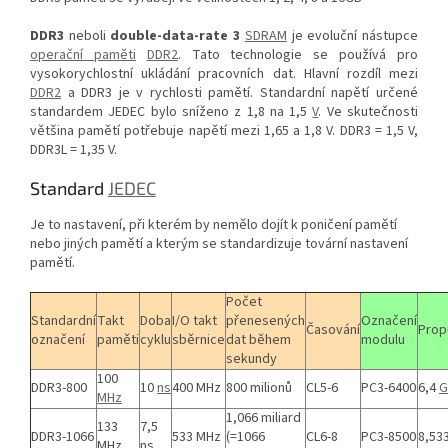
DDR3
neboli
double-data-rate 3
SDRAM
je evoluční nástupce
operační paměti
DDR2
. Tato technologie se používá pro
vysokorychlostní ukládání pracovních dat. Hlavní rozdíl mezi
DDR2
a DDR3 je v rychlosti pamětí. Standardní napětí určené
standardem JEDEC bylo sníženo z 1,8 na 1,5
V
. Ve skutečnosti
většina pamětí potřebuje napětí mezi 1,65 a 1,8 V. DDR3 = 1,5 V,
DDR3L = 1,35 V.
Standard
JEDEC
Je to nastavení, při kterém by nemělo dojít k poničení pamětí
nebo jiných pamětí a kterým se standardizuje tovární nastavení
pamětí.
Počet
Standardní
Takt
Doba
I/O takt
přenesených
Označení
Časování
Prop
označení
paměti
cyklu
sběrnice
dat během
modulu
sekundy
100
DDR3-800
10
ns
400 MHz
800 milionů
CL5-6
PC3-6400
6,4
G
MHz
1,066 miliard
133
7,5
DDR3-1066
533 MHz
(=1066
CL6-8
PC3-8500
8,53
MHz
ns