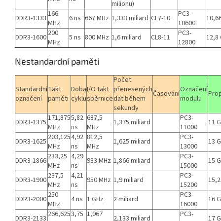
milionu)
166
PC3-
DDR3-1333
6 ns
667 MHz
1,333 miliard
CL7-10
10,6
MHz
10600
200
PC3-
DDR3-1600
5 ns
800 MHz
1,6 miliard
CL8-11
12,8
MHz
12800
Nestandardní paměti
Počet
Standardní
Takt
Doba
I/O takt
přenesených
Označení
Časování
Pro
označení
paměti
cyklu
sběrnice
dat během
modulu
sekundy
171,875
5,82
687,5
PC3-
DDR3-1375
1,375 miliard
11
G
MHz
ns
MHz
11000
203,125
4,92
812,5
PC3-
DDR3-1625
1,625 miliard
13 
MHz
ns
MHz
13000
233,25
4,29
PC3-
DDR3-1866
933 MHz
1,866 miliard
15 
MHz
ns
15000
237,5
4,21
PC3-
DDR3-1900
950 MHz
1,9 miliard
15,2
MHz
ns
15200
250
PC3-
DDR3-2000
4 ns
1
GHz
2 miliard
16 
MHz
16000
266,625
3,75
1,067
PC3-
DDR3-2133
2,133 miliard
17 