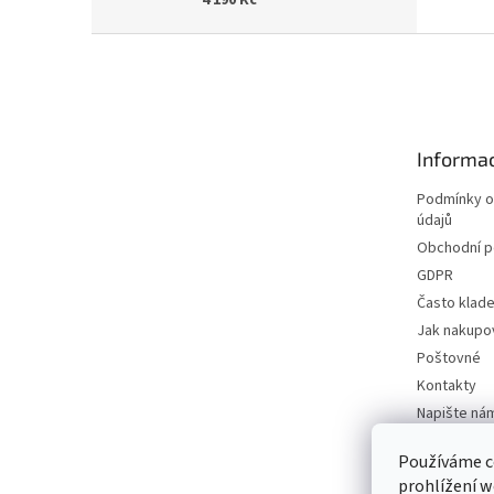
4 190 Kč
Z
á
p
a
t
Informac
í
Podmínky o
údajů
Obchodní 
GDPR
Často klad
Jak nakupo
Poštovné
Kontakty
Napište ná
Používáme c
prohlížení w