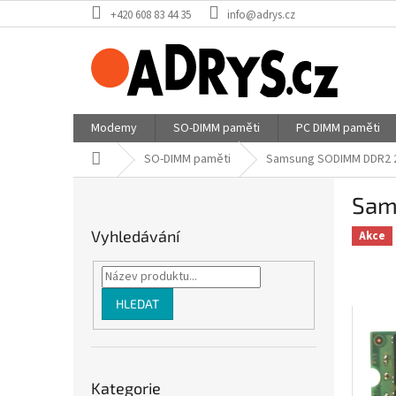
Přejít
+420 608 83 44 35
info@adrys.cz
na
obsah
Modemy
SO-DIMM paměti
PC DIMM paměti
Domů
SO-DIMM paměti
Samsung SODIMM DDR2 
P
Sam
o
s
Vyhledávání
Akce
t
r
a
n
HLEDAT
n
í
p
Přeskočit
a
Kategorie
kategorie