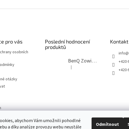
e pro vás
Poslední hodnocení
Kontakt
produktů
chrany osobních
info
@
BenQ Zowie RL2755T černý
+420 6
podmínky
|
Hodnocení produktu je 5 z 5 hvězdi
+420 6
ené otázky
vat
m
ookies, abychom Vám umožnili pohodlné
Odmítnout
ebu a díky analýze provozu webu neustále