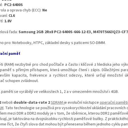
l:
PC2-6400S
rola a oprava chyb (ECC):
Ne
vaní:
CL6
tí:
1.8V
lová řada:
Samsung 2GB 2Rx8 PC2-6400S-666-12-E3, M470T5663QZ3-CF7
no pro: Notebooky, HTPC, základní desky s paticemi SO-DIMM.
ační paměť
ti (RAM) nezbytné pro chod počítače a často i klíčové z hlediska jeho výko
 paměť s přímým přístupem, která umožňuje čtení i zápis. Důležitými par
evším kapacita, frekvence a rychlost odezvy, které určují množství úk
tač schopen zvládnout.
 paměti se vyrábějí ve velikostech 1, 2 a v omezeném množství i 4GB.
2
neboli
double-data-rate 2
SDRAM
je evoluční nástupce
operační paměti
AM
. Tato technologie se používá pro vysokorychlostní ukládání pracovních 
ílem mezi DDR a DDR2 moduly je v tom, že sběrnice, kterou DDR2 paměťov
ívají, je taktována na dvojnásobku rychlosti paměťové buňky. Z praktického
me říct, že čtyři slova dat mohou být přenesena během jednoho cyklu p