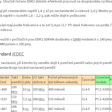
y. Stručně řečeno DDR2 dokáže efektivně pracovat na dvojnásobku rychlos
jí při standardním napětí 1,8
V
až po nestandardní a rizikové 2,4
V
. Mnoho p
á napětí v rozmětí 1,8 – 2,2
V
, pak může dojít k poškození.
vání mají podle frekvence a to od CL4 po CL7. Při dané frekvenci se podle 
 odezva.
použití v počítačích jsou DDR2 SDRAM dodávány v
DIMM
modulech s 240 piny
MM potom s 200 piny.
ndard
JEDEC
o nastavení, při kterém by nemělo dojít k poničení pamětí nebo jiných pamě
tandardizuje tovární nastavení pamětí.
dardní
Takt
Doba
I/O takt
Počet přenesených
Označení
Časování
P
čení
paměti
cyklu
sběrnice
dat během sekundy
modulu
100
-400
10
ns
200
MHz
400 milionů
CL4-5
PC2-3200
3
MHz
133
-533
7,5
ns
266
MHz
533 milionů
CL4
PC2-4200
4
MHz
166
-667
6
ns
333
MHz
667 milionů
CL4-5
PC2-5300
5
MHz