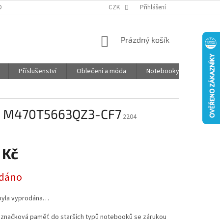
DPR
ČASTO KLADENÉ OTÁZKY
CZK
JAK NAKUPOVAT
Přihlášení
POŠTOVNÉ
NÁKUPNÍ
Prázdný košík
KOŠÍK
Příslušenství
Oblečení a móda
Notebooky
Foto d
 M470T5663QZ3-CF7
2204
 Kč
dáno
byla vyprodána…
í značková paměť do starších typů notebooků se zárukou