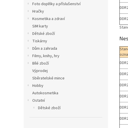
Foto doplňky a příslušenství
DDR2
Hračky
DDR2
Kosmetika a zdraví
SIM karty
Stan
Dětské zboží
Nes
Tiskárny
Dům a zahrada
Stan
ozna
Filmy, knihy, hry
DDR2
Bílé zboží
Výprodej
DDR2
Sběratelské mince
DDR2
Hobby
Autokosmetika
DDR2
Ostatní
DDR2
Dětské zboží
DDR2