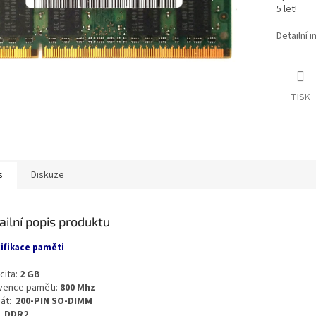
5 let!
Detailní 
TISK
s
Diskuze
ailní popis produktu
ifikace paměti
cita:
2 GB
vence paměti:
800 Mhz
át:
200-PIN SO-DIMM
:
DDR2