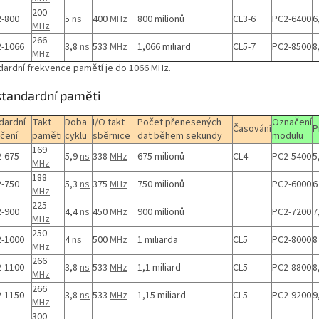
200
-800
5
ns
400
MHz
800 milionů
CL3-6
PC2-6400
6
MHz
266
-1066
3,8
ns
533
MHz
1,066 miliard
CL5-7
PC2-8500
8
MHz
dardní frekvence pamětí je do 1066 MHz.
tandardní paměti
dardní
Takt
Doba
I/O takt
Počet přenesených
Označení
Časování
P
čení
paměti
cyklu
sběrnice
dat během sekundy
modulu
169
-675
5,9
ns
338
MHz
675 milionů
CL4
PC2-5400
5
MHz
188
-750
5,3
ns
375
MHz
750 milionů
PC2-6000
MHz
225
-900
4,4
ns
450
MHz
900 milionů
PC2-7200
7
MHz
250
-1000
4
ns
500
MHz
1 miliarda
CL5
PC2-8000
MHz
266
-1100
3,8
ns
533
MHz
1,1 miliard
CL5
PC2-8800
8
MHz
266
-1150
3,8
ns
533
MHz
1,15 miliard
CL5
PC2-9200
9
MHz
300