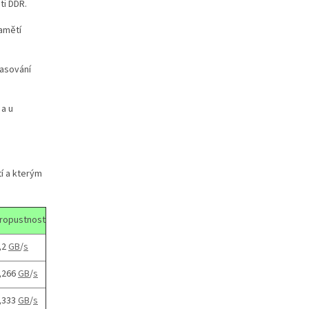
ti DDR.
amětí
časování
 a u
tí a kterým
ropustnost
,2
GB
/
s
,266
GB
/
s
,333
GB
/
s