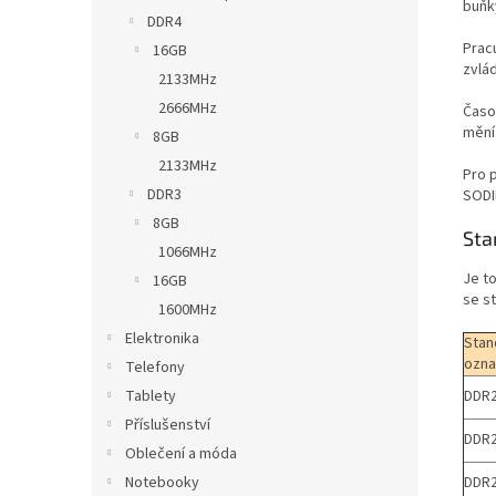
buňk
DDR4
Pracu
16GB
zvlád
2133MHz
2666MHz
Časo
mění
8GB
2133MHz
Pro 
DDR3
SODI
8GB
Sta
1066MHz
Je t
16GB
se s
1600MHz
Elektronika
Stan
ozna
Telefony
DDR2
Tablety
Příslušenství
DDR2
Oblečení a móda
DDR2
Notebooky