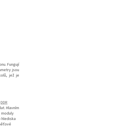
nu. Fungují
ametry jsou
olů, jež je
DDR
dat. Hlavním
é moduly
 hlediska
aměťové