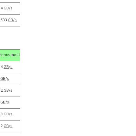
,4
GB
/
s
,533
GB
/
s
ropustnost
,4
GB
/
s
6
GB
/
s
,2
GB
/
s
8
GB
/
s
,8
GB
/
s
,2
GB
/
s