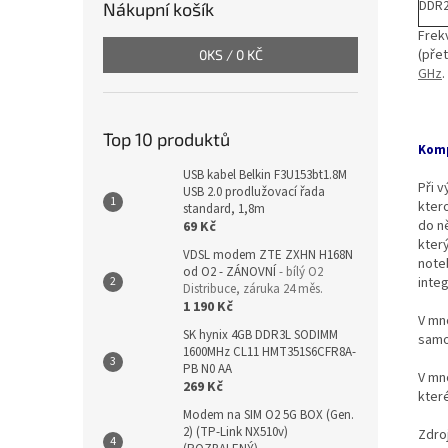
DDR2
Nákupní košík
Frek
(přet
0
KS /
0 KČ
GHz
.
Top 10 produktů
Komp
USB kabel Belkin F3U153bt1.8M
Při 
USB 2.0 prodlužovací řada
kter
standard, 1,8m
do ně
69 Kč
kter
VDSL modem ZTE ZXHN H168N
note
od O2 - ZÁNOVNÍ
- bílý O2
integ
Distribuce, záruka 24 měs.
1 190 Kč
V mn
SK hynix 4GB DDR3L SODIMM
samo
1600MHz CL11 HMT351S6CFR8A-
PB N0 AA
V mn
269 Kč
které
Modem na SIM O2 5G BOX (Gen.
2) (TP-Link NX510v)
Zdro