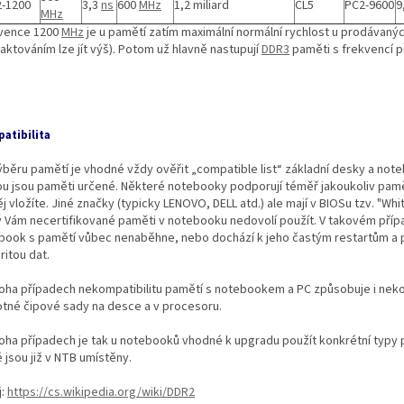
-1200
3,3
ns
600
MHz
1,2 miliard
CL5
PC2-9600
9
MHz
vence 1200
MHz
je u pamětí zatím maximální normální rychlost u prodávaný
aktováním lze jít výš). Potom už hlavně nastupují
DDR3
paměti s frekvencí př
atibilita
výběru pamětí je vhodné vždy ověřit „compatible list“ základní desky a not
ou jsou paměti určené. Některé notebooky podporují téměř jakoukoliv pam
j vložíte. Jiné značky (typicky LENOVO, DELL atd.) ale mají v BIOSu tzv. "White
ý Vám necertifikované paměti v notebooku nedovolí použít. V takovém pří
book s pamětí vůbec nenaběhne, nebo dochází k jeho častým restartům a 
ritou dat.
oha případech nekompatibilitu pamětí s notebookem a PC způsobuje i neko
tné čipové sady na desce a v procesoru.
oha případech je tak u notebooků vhodné k upgradu použít konkrétní typy 
 jsou již v NTB umístěny.
j:
https://cs.wikipedia.org/wiki/DDR2