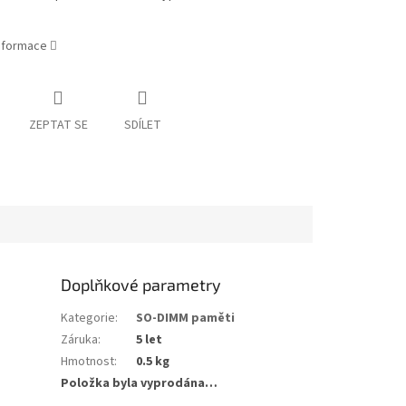
informace
ZEPTAT SE
SDÍLET
Doplňkové parametry
Kategorie
:
SO-DIMM paměti
Záruka
:
5 let
Hmotnost
:
0.5 kg
Položka byla vyprodána…