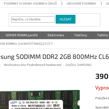
PODMÍNKY OCHRANY OSOBNÍCH ÚDAJŮ
OBCHODNÍ PODMÍNKY
G
HLEDAT
SERVER RDIMM paměti
Elektronika
Telefony
Tablety
2GB 800MHz CL6 M470T5663QZ3-CF7
sung SODIMM DDR2 2GB 800MHz CL6
Průměrné
Neohodnoceno
Podrobnosti hodnocení
Značka:
SAMSUNG
hodnocení
produktu
390
je
0,0
Měrná
Vypro
z
cena:
5
hvězdiček.
Položka 
Speciáln