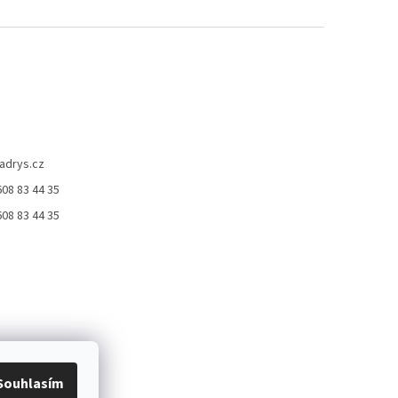
adrys.cz
08 83 44 35
ček.
08 83 44 35
Souhlasím