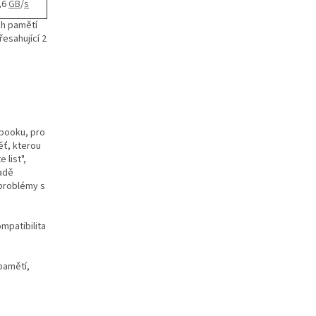
,6
GB
/
s
ch pamětí
esahující 2
ebooku, pro
ěť, kterou
 list",
padě
problémy s
mpatibilita
pamětí,