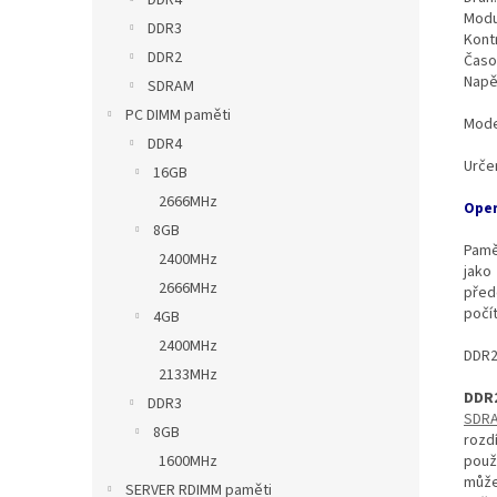
DDR4
Modu
DDR3
Kont
DDR2
Časo
Napě
SDRAM
PC DIMM paměti
Mode
DDR4
Urče
16GB
2666MHz
Oper
8GB
Pamě
2400MHz
jako
2666MHz
před
počí
4GB
2400MHz
DDR2
2133MHz
DDR
DDR3
SDR
8GB
rozd
použ
1600MHz
může
SERVER RDIMM paměti