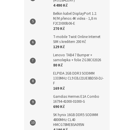
(ROZBALENÝ)
4 490 Kč
Belkin kabel DisplayPort 1.2.
M/M přenos 4K videa - 1,8 m
F2CD000b06-E
270 Kč
T-mobile Twist Online Internet
SIM s kreditem 200 Kč
129 Kč
Lenovo TAB4 7 Bumper +
samolepka + folie ZG38C02026
80 Kč
ELPIDA 2GB DDR3 SODIMM
1333MHz CL9 EBJ21UE8BDS0-DJ-
F
169 Kč
Gamdias Hermes E1A Combo
16794-41000-01000-G
690 Kč
SK hynix 16GB DDR5 SODIMM
4800MHz CL40
HMCG78MEBSA095N