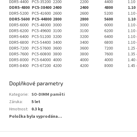
DDR5-4400
PC5-35200
2200
2200
4400
1.10
DDR5-4800
PC5-38400
2400
2400
4800
1.10
DDR5-5200
PC5-41600
2600
2600
5200
1.10 
DDR5-5600
PC5-44800
2800
2800
5600
1.10 
DDR5-6000
PC5-48000
3000
3000
6000
1.10 
DDR5-6200
PC5-49600
3100
3100
6200
1.10 
DDR5-6400
PC5-51200
3200
3200
6400
1.10 
DDR5-6800
PC5-54400
3400
3400
6800
1.10 
DDR5-7200
PC5-57600
3600
3600
7200
1.25 
DDR5-7600
PC5-60800
3800
3800
7600
1.35 
DDR5-8000
PC5-64000
4000
4000
4000
1.40 
DDR5-8400
PC5-67200
4200
4200
8000
1.45 
Doplňkové parametry
Kategorie
:
SO-DIMM paměti
Záruka
:
5 let
Hmotnost
:
0.3 kg
Položka byla vyprodána…
Z