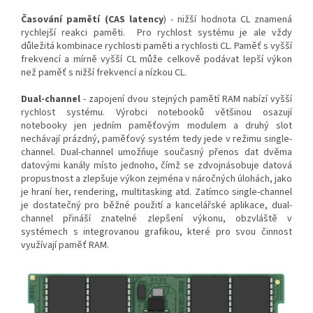
Časování pamětí (CAS latency
) - nižší hodnota CL znamená
rychlejší reakci paměti. Pro rychlost systému je ale vždy
důležitá kombinace rychlosti paměti a rychlosti CL. Paměť s vyšší
frekvencí a mírně vyšší CL může celkově podávat lepší výkon
než paměť s nižší frekvencí a nízkou CL.
Dual-channel
- zapojení dvou stejných pamětí RAM nabízí vyšší
rychlost systému. Výrobci notebooků většinou osazují
notebooky jen jedním paměťovým modulem a druhý slot
nechávají prázdný, paměťový systém tedy jede v režimu single-
channel. Dual-channel umožňuje současný přenos dat dvěma
datovými kanály místo jednoho, čímž se zdvojnásobuje datová
propustnost a zlepšuje výkon zejména v náročných úlohách, jako
je hraní her, rendering, multitasking atd. Zatímco single-channel
je dostatečný pro běžné použití a kancelářské aplikace, dual-
channel přináší znatelné zlepšení výkonu, obzvláště v
systémech s integrovanou grafikou, které pro svou činnost
využívají paměť RAM.