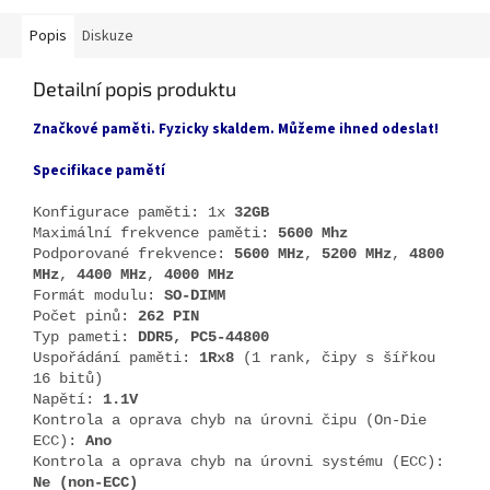
Popis
Diskuze
Detailní popis produktu
Značkové paměti. Fyzicky skaldem. Můžeme ihned odeslat!
Specifikace pamětí
Konfigurace paměti: 1x
32GB
Maximální frekvence paměti:
5600 Mhz
Podporované frekvence:
5600 MHz
,
5200 MHz
,
4800
MHz
,
4400 MHz
,
4000 MHz
Formát modulu:
SO-DIMM
Počet pinů:
262 PIN
Typ pameti:
DDR5, PC5-44800
Uspořádání paměti:
1Rx8
(1 rank, čipy s šířkou
16 bitů)
Napětí:
1.1V
Kontrola a oprava chyb na úrovni čipu (On-Die
ECC):
Ano
Kontrola a oprava chyb na úrovni systému (ECC):
Ne (non-ECC)