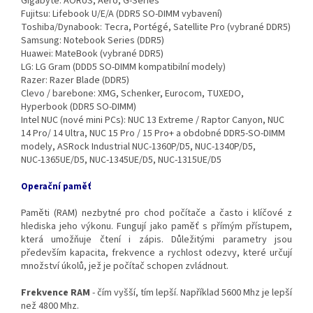
Gigabyte: AORUS, Aero, G‑Series
Fujitsu: Lifebook U/E/A (DDR5 SO‑DIMM vybavení)
Toshiba/Dynabook: Tecra, Portégé, Satellite Pro (vybrané DDR5)
Samsung: Notebook Series (DDR5)
Huawei: MateBook (vybrané DDR5)
LG: LG Gram (DDD5 SO‑DIMM kompatibilní modely)
Razer: Razer Blade (DDR5)
Clevo / barebone: XMG, Schenker, Eurocom, TUXEDO,
Hyperbook (DDR5 SO‑DIMM)
Intel NUC (nové mini PCs): NUC 13 Extreme / Raptor Canyon, NUC
14 Pro/ 14 Ultra, NUC 15 Pro / 15 Pro+ a obdobné DDR5‑SO‑DIMM
modely, ASRock Industrial NUC‑1360P/D5, NUC‑1340P/D5,
NUC‑1365UE/D5, NUC‑1345UE/D5, NUC‑1315UE/D5
Operační paměť
Paměti (RAM) nezbytné pro chod počítače a často i klíčové z
hlediska jeho výkonu. Fungují jako paměť s přímým přístupem,
která umožňuje čtení i zápis. Důležitými parametry jsou
především kapacita, frekvence a rychlost odezvy, které určují
množství úkolů, jež je počítač schopen zvládnout.
Frekvence RAM
- čím vyšší, tím lepší. Například 5600 Mhz je lepší
než 4800 Mhz.