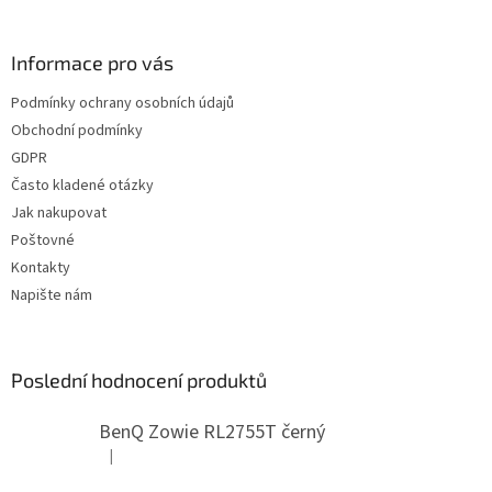
á
p
a
Informace pro vás
t
Podmínky ochrany osobních údajů
í
Obchodní podmínky
GDPR
Často kladené otázky
Jak nakupovat
Poštovné
Kontakty
Napište nám
Poslední hodnocení produktů
BenQ Zowie RL2755T černý
|
Hodnocení produktu je 5 z 5 hvězdiček.