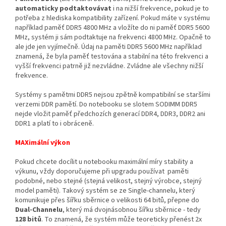
automaticky podtaktovávat
i na nižší frekvence, pokud je to
potřeba z hlediska kompatibility zařízení. Pokud máte v systému
například paměť DDR5 4800 MHz a vložíte do ni paměť DDR5 5600
MHz, systém ji sám podtaktuje na frekvenci 4800 MHz. Opačně to
ale jde jen vyjímečně. Údaj na paměti DDR5 5600 MHz například
znamená, že byla paměť testována a stabilní na této frekvenci a
vyšší frekvenci patrně již nezvládne. Zvládne ale všechny nižší
frekvence.
Systémy s pamětmi DDR5 nejsou zpětně kompatibilní se staršími
verzemi DDR pamětí. Do notebooku se slotem SODIMM DDR5
nejde vložit paměť předchozích generací DDR4, DDR3, DDR2 ani
DDR1 a platí to i obráceně.
MAXimální výkon
Pokud chcete docílit u notebooku maximální míry stability a
výkunu, vždy doporučujeme při upgradu používat paměti
podobné, nebo stejné (stejná velikost, stejný výrobce, stejný
model paměti). Takový systém se ze Single-channelu, který
komunikuje přes šířku sběrnice o velikosti 64 bitů, přepne do
Dual-Channelu
, který má dvojnásobnou šířku sběrnice - tedy
128 bitů
. To znamená, že systém může teoreticky přenést 2x