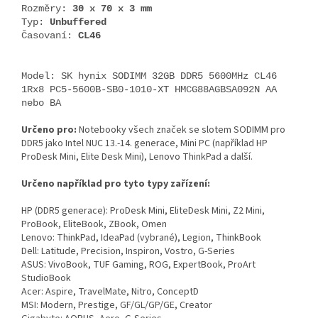
Rozměry:
30 x 70 x 3 mm
Typ:
Unbuffered
Časovaní:
CL46
Model: SK hynix SODIMM 32GB DDR5 5600MHz CL46
1Rx8 PC5-5600B-SB0-1010-XT HMCG88AGBSA092N AA
nebo BA
Určeno pro:
Notebooky všech značek se slotem SODIMM pro
DDR5 jako Intel NUC 13.-14. generace, Mini PC (například HP
ProDesk Mini, Elite Desk Mini), Lenovo ThinkPad a další.
Určeno například pro tyto typy zařízení:
HP (DDR5 generace): ProDesk Mini, EliteDesk Mini, Z2 Mini,
ProBook, EliteBook, ZBook, Omen
Lenovo: ThinkPad, IdeaPad (vybrané), Legion, ThinkBook
Dell: Latitude, Precision, Inspiron, Vostro, G‑Series
ASUS: VivoBook, TUF Gaming, ROG, ExpertBook, ProArt
StudioBook
Acer: Aspire, TravelMate, Nitro, ConceptD
MSI: Modern, Prestige, GF/GL/GP/GE, Creator