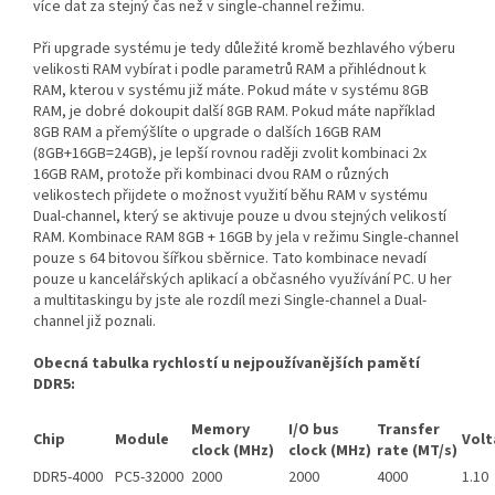
více dat za stejný čas než v single-channel režimu.
Při upgrade systému je tedy důležité kromě bezhlavého výberu
velikosti RAM vybírat i podle parametrů RAM a přihlédnout k
RAM, kterou v systému již máte. Pokud máte v systému 8GB
RAM, je dobré dokoupit další 8GB RAM. Pokud máte například
8GB RAM a přemýšlíte o upgrade o dalších 16GB RAM
(8GB+16GB=24GB), je lepší rovnou raději zvolit kombinaci 2x
16GB RAM, protože při kombinaci dvou RAM o různých
velikostech přijdete o možnost využití běhu RAM v systému
Dual-channel, který se aktivuje pouze u dvou stejných velikostí
RAM. Kombinace RAM 8GB + 16GB by jela v režimu Single-channel
pouze s 64 bitovou šířkou sběrnice. Tato kombinace nevadí
pouze u kancelářských aplikací a občasného využívání PC. U her
a multitaskingu by jste ale rozdíl mezi Single-channel a Dual-
channel již poznali.
Obecná tabulka rychlostí u nejpoužívanějších pamětí
DDR5:
Memory
I/O bus
Transfer
Chip
Module
Volt
clock (MHz)
clock (MHz)
rate (MT/s)
DDR5-4000
PC5-32000
2000
2000
4000
1.10