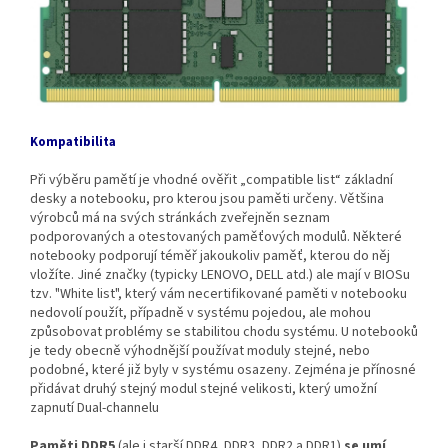
Kompatibilita
Při výběru pamětí je vhodné ověřit „compatible list“ základní
desky a notebooku, pro kterou jsou paměti určeny. Většina
výrobců má na svých stránkách zveřejněn seznam
podporovaných a otestovaných paměťových modulů. Některé
notebooky podporují téměř jakoukoliv paměť, kterou do něj
vložíte. Jiné značky (typicky LENOVO, DELL atd.) ale mají v BIOSu
tzv. "White list", který vám necertifikované paměti v notebooku
nedovolí použít, případně v systému pojedou, ale mohou
způsobovat problémy se stabilitou chodu systému. U notebooků
je tedy obecně výhodnější používat moduly stejné, nebo
podobné, které již byly v systému osazeny. Zejména je přínosné
přidávat druhý stejný modul stejné velikosti, který umožní
zapnutí Dual-channelu
Paměti DDR5
(ale i starší DDR4, DDR3, DDR2 a DDR1)
se umí