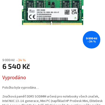
9 999 Kč
–34 %
9 999 Kč
–34 %
6 540 Kč
Měrná
Vyprodáno
cena:
Položka byla vyprodána…
Značková paměť DDR5 SODIMM určená pro notebooky všech značek,
Intel NUC 13.-14. generace, Mini PC (například HP ProDesk Mini, EliteDesk