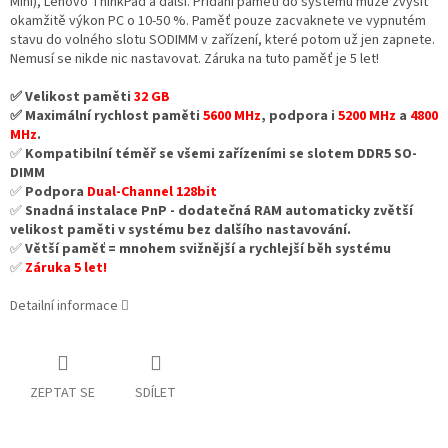
Mini), Lenovo ThinkPad a další. Přidání paměti do systému může zvýšit
okamžitě výkon PC o 10-50 %. Paměť pouze zacvaknete ve vypnutém
stavu do volného slotu SODIMM v zařízení, které potom už jen zapnete.
Nemusí se nikde nic nastavovat. Záruka na tuto paměť je 5 let!
✅ Velikost paměti
32 GB
✅ Maximální rychlost paměti
5600 MHz
, podpora i
5200 MHz
a
4800
MHz
.
✅
Kompatibilní téměř se všemi zařízeními se slotem DDR5 SO-
DIMM
✅
Podpora
Dual-Channel 128bit
✅
Snadná instalace PnP - dodatečná RAM automaticky zvětší
velikost paměti v systému bez dalšího nastavování.
✅
Větší paměť = mnohem svižnější a rychlejší běh systému
✅
Záruka 5 let!
Detailní informace
ZEPTAT SE
SDÍLET